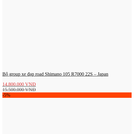
Bộ group xe đạp road Shimano 105 R7000 22S – Japan
14.800.000
VNĐ
15.500.000
VNĐ
-5%