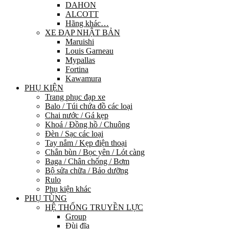
DAHON
ALCOTT
Hãng khác…
XE ĐẠP NHẬT BẢN
Maruishi
Louis Garneau
Mypallas
Fortina
Kawamura
PHỤ KIỆN
Trang phục đạp xe
Balo / Túi chứa đồ các loại
Chai nước / Gá kẹp
Khoá / Đồng hồ / Chuông
Đèn / Sạc các loại
Tay nắm / Kẹp điện thoại
Chắn bùn / Bọc yên / Lót càng
Baga / Chân chống / Bơm
Bộ sửa chữa / Bảo dưỡng
Rulo
Phụ kiện khác
PHỤ TÙNG
HỆ THỐNG TRUYỀN LỰC
Group
Đùi đĩa