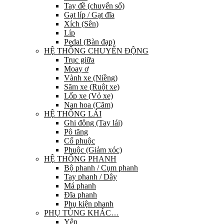
Tay đề (chuyển số)
Gạt líp / Gạt đĩa
Xích (Sên)
Líp
Pedal (Bàn đạp)
HỆ THỐNG CHUYỂN ĐỘNG
Trục giữa
Moay ơ
Vành xe (Niềng)
Săm xe (Ruột xe)
Lốp xe (Vỏ xe)
Nan hoa (Căm)
HỆ THỐNG LÁI
Ghi đông (Tay lái)
Pô tăng
Cổ phuộc
Phuộc (Giảm xóc)
HỆ THỐNG PHANH
Bộ phanh / Cụm phanh
Tay phanh / Dây
Má phanh
Đĩa phanh
Phụ kiện phanh
PHỤ TÙNG KHÁC…
Yên