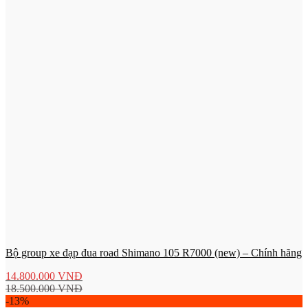
Bộ group xe đạp đua road Shimano 105 R7000 (new) – Chính hãng
14.800.000
VNĐ
18.500.000
VNĐ
-13%