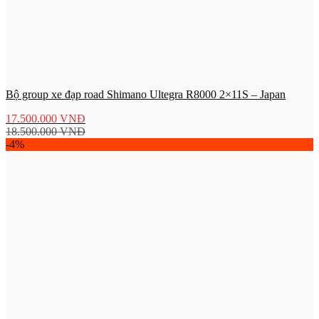
Bộ group xe đạp road Shimano Ultegra R8000 2×11S – Japan
17.500.000
VNĐ
18.500.000
VNĐ
-4%