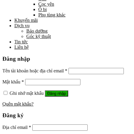
Cọc yên
Ổ bi
Phụ tùng khác
Khuyến mãi
Dịch vụ
Bảo dưỡng
Góc kỹ thuật
Tin tức
Liên hệ
Đăng nhập
Tên tài khoản hoặc địa chỉ email
*
Mật khẩu
*
Ghi nhớ mật khẩu
Đăng nhập
Quên mật khẩu?
Đăng ký
Địa chỉ email
*