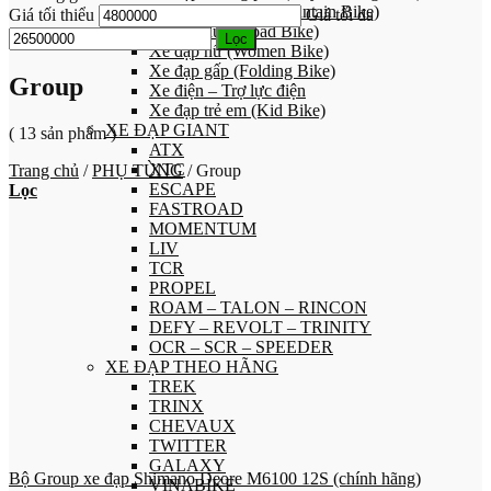
Xe đạp địa hình (Mountain Bike)
Giá tối thiểu
Giá tối đa
Xe đạp đua (Road Bike)
Lọc
Xe đạp nữ (Women Bike)
Xe đạp gấp (Folding Bike)
Group
Xe điện – Trợ lực điện
Xe đạp trẻ em (Kid Bike)
XE ĐẠP GIANT
( 13 sản phẩm )
ATX
XTC
Trang chủ
/
PHỤ TÙNG
/
Group
ESCAPE
Lọc
FASTROAD
MOMENTUM
LIV
TCR
PROPEL
ROAM – TALON – RINCON
DEFY – REVOLT – TRINITY
OCR – SCR – SPEEDER
XE ĐẠP THEO HÃNG
TREK
TRINX
CHEVAUX
TWITTER
GALAXY
Bộ Group xe đạp Shimano Deore M6100 12S (chính hãng)
VINABIKE