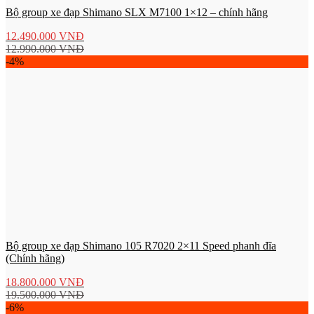
Bộ group xe đạp Shimano SLX M7100 1×12 – chính hãng
12.490.000
VNĐ
12.990.000
VNĐ
-4%
Bộ group xe đạp Shimano 105 R7020 2×11 Speed phanh đĩa
(Chính hãng)
18.800.000
VNĐ
19.500.000
VNĐ
-6%