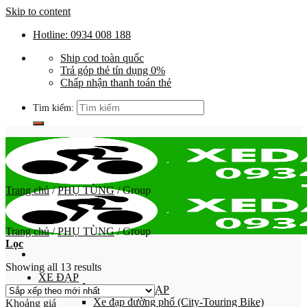
Skip to content
Hotline: 0934 008 188
Ship cod toàn quốc
Trả góp thẻ tín dụng 0%
Chấp nhận thanh toán thẻ
Tìm kiếm:
Trang chủ
/
PHỤ TÙNG
/
Group
Trang chủ
/
PHỤ TÙNG
/
Group
Lọc
Showing all 13 results
XE ĐẠP
PHÂN LOẠI XE ĐẠP
Xe đạp đường phố (City-Touring Bike)
Khoảng giá