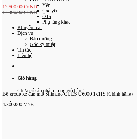
Yên
13.500.000
VNĐ
Cọc yên
14.400.000
VNĐ
Ổ bi
Phụ tùng khác
Khuyến mãi
Dịch vụ
Bảo dưỡng
Góc kỹ thuật
Tin tức
Liên hệ
Giỏ hàng
Chưa có sản phẩm trong giỏ hàng.
Bộ group xe đạp mtb Shimano CUES U6000 1x11S (Chính hãng)
4.800.000
VNĐ