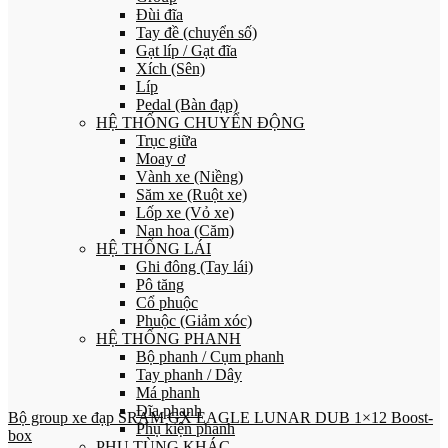
Đùi đĩa
Tay đề (chuyển số)
Gạt líp / Gạt đĩa
Xích (Sên)
Líp
Pedal (Bàn đạp)
HỆ THỐNG CHUYỂN ĐỘNG
Trục giữa
Moay ơ
Vành xe (Niềng)
Săm xe (Ruột xe)
Lốp xe (Vỏ xe)
Nan hoa (Căm)
HỆ THỐNG LÁI
Ghi đông (Tay lái)
Pô tăng
Cổ phuộc
Phuộc (Giảm xóc)
HỆ THỐNG PHANH
Bộ phanh / Cụm phanh
Tay phanh / Dây
Má phanh
Đĩa phanh
Bộ group xe đạp SRAM GX EAGLE LUNAR DUB 1×12 Boost-
Phụ kiện phanh
box
PHỤ TÙNG KHÁC…