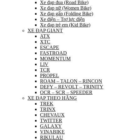
Xe đạp đua (Road Bike)
Xe đạp nữ (Women Bike)
Xe đạp gấp (Folding Bike)
Xe điện – Trợ lực điện
Xe đạp trẻ em (Kid Bike)
XE ĐẠP GIANT
ATX
XTC
ESCAPE
FASTROAD
MOMENTUM
LIV
TCR
PROPEL
ROAM – TALON – RINCON
DEFY – REVOLT – TRINITY
OCR – SCR – SPEEDER
XE ĐẠP THEO HÃNG
TREK
TRINX
CHEVAUX
TWITTER
GALAXY
VINABIKE
RIKULAU