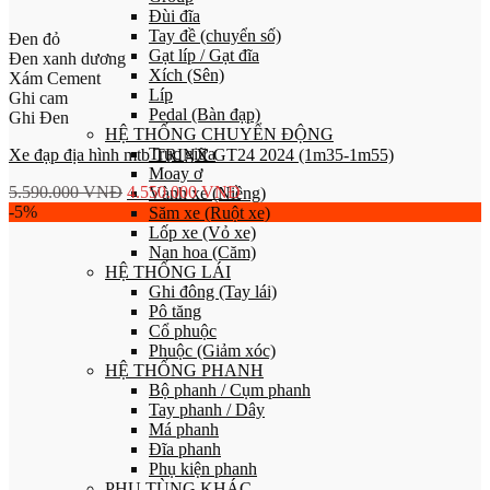
Đùi đĩa
Tay đề (chuyển số)
Đen đỏ
Gạt líp / Gạt đĩa
Đen xanh dương
Xích (Sên)
Xám Cement
Líp
Ghi cam
Pedal (Bàn đạp)
Ghi Đen
HỆ THỐNG CHUYỂN ĐỘNG
Trục giữa
Xe đạp địa hình mtb TRINX GT24 2024 (1m35-1m55)
Moay ơ
5.590.000
VNĐ
4.550.000
VNĐ
Vành xe (Niềng)
-5%
Săm xe (Ruột xe)
Lốp xe (Vỏ xe)
Nan hoa (Căm)
HỆ THỐNG LÁI
Ghi đông (Tay lái)
Pô tăng
Cổ phuộc
Phuộc (Giảm xóc)
HỆ THỐNG PHANH
Bộ phanh / Cụm phanh
Tay phanh / Dây
Má phanh
Đĩa phanh
Phụ kiện phanh
PHỤ TÙNG KHÁC…