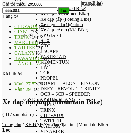
Xe đạp địa hình (Mountain Bike)
Giá tối thiểu
Giá tối đa
Xe đạp đua (Road Bike)
Lọc
Xe đạp nữ (Women Bike)
Hãng xe
Xe đạp gấp (Folding Bike)
Xe điện – Trợ lực điện
CHEVAUX
(5)
Xe đạp trẻ em (Kid Bike)
GIANT
(73)
XE ĐẠP GIANT
TRINX
(14)
ATX
MARUISHI
(3)
XTC
TWITTER
(2)
ESCAPE
GALAXY
(6)
FASTROAD
KAWAMURA
(1)
MOMENTUM
HÃNG KHÁC
(2)
LIV
TCR
Kích thước
PROPEL
ROAM – TALON – RINCON
Vành 27.5"
(3)
DEFY – REVOLT – TRINITY
Vành 29"
(3)
OCR – SCR – SPEEDER
XE ĐẠP THEO HÃNG
Xe đạp địa hình (Mountain Bike)
TREK
TRINX
( 117 sản phẩm )
CHEVAUX
TWITTER
Trang chủ
/
XE ĐẠP
/
Xe đạp địa hình (Mountain Bike)
GALAXY
Lọc
VINABIKE