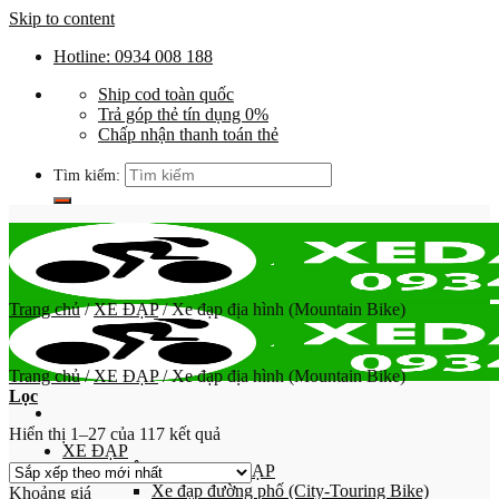
Skip to content
Hotline: 0934 008 188
Ship cod toàn quốc
Trả góp thẻ tín dụng 0%
Chấp nhận thanh toán thẻ
Tìm kiếm:
Trang chủ
/
XE ĐẠP
/
Xe đạp địa hình (Mountain Bike)
Trang chủ
/
XE ĐẠP
/
Xe đạp địa hình (Mountain Bike)
Lọc
Hiển thị 1–27 của 117 kết quả
XE ĐẠP
PHÂN LOẠI XE ĐẠP
Xe đạp đường phố (City-Touring Bike)
Khoảng giá