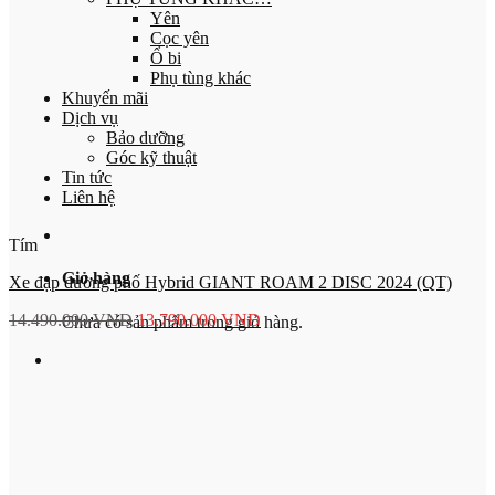
Yên
Cọc yên
Ổ bi
Phụ tùng khác
Khuyến mãi
Dịch vụ
Bảo dưỡng
Góc kỹ thuật
Tin tức
Liên hệ
Tím
Giỏ hàng
Xe đạp đường phố Hybrid GIANT ROAM 2 DISC 2024 (QT)
14.490.000
VNĐ
13.790.000
VNĐ
Chưa có sản phẩm trong giỏ hàng.