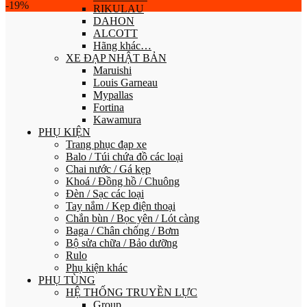
-19%
RIKULAU
DAHON
ALCOTT
Hãng khác…
XE ĐẠP NHẬT BẢN
Maruishi
Louis Garneau
Mypallas
Fortina
Kawamura
PHỤ KIỆN
Trang phục đạp xe
Balo / Túi chứa đồ các loại
Chai nước / Gá kẹp
Khoá / Đồng hồ / Chuông
Đèn / Sạc các loại
Tay nắm / Kẹp điện thoại
Chắn bùn / Bọc yên / Lót càng
Baga / Chân chống / Bơm
Bộ sửa chữa / Bảo dưỡng
Rulo
Phụ kiện khác
PHỤ TÙNG
HỆ THỐNG TRUYỀN LỰC
Group