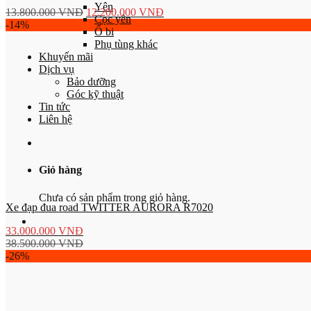
Yên
13.800.000
VNĐ
12.200.000
VNĐ
Cọc yên
-14%
Ổ bi
Phụ tùng khác
Khuyến mãi
Dịch vụ
Bảo dưỡng
Góc kỹ thuật
Tin tức
Liên hệ
Giỏ hàng
Chưa có sản phẩm trong giỏ hàng.
Xe đạp đua road TWITTER AURORA R7020
33.000.000
VNĐ
38.500.000
VNĐ
-26%