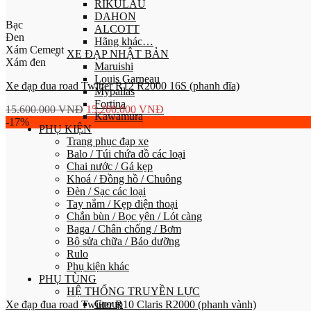
RIKULAU
DAHON
Bạc
ALCOTT
Đen
Hãng khác…
Xám Cement
XE ĐẠP NHẬT BẢN
Xám đen
Maruishi
Louis Garneau
Xe đạp đua road Twitter R12 R2000 16S (phanh đĩa)
Mypallas
Fortina
15.600.000
VNĐ
15.200.000
VNĐ
Kawamura
-17%
PHỤ KIỆN
Trang phục đạp xe
Balo / Túi chứa đồ các loại
Chai nước / Gá kẹp
Khoá / Đồng hồ / Chuông
Đèn / Sạc các loại
Tay nắm / Kẹp điện thoại
Chắn bùn / Bọc yên / Lót càng
Baga / Chân chống / Bơm
Bộ sửa chữa / Bảo dưỡng
Rulo
Phụ kiện khác
PHỤ TÙNG
HỆ THỐNG TRUYỀN LỰC
Group
Xe đạp đua road Twitter R10 Claris R2000 (phanh vành)