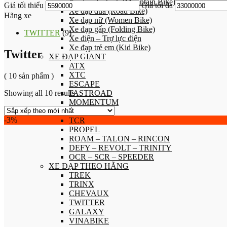
Xe đạp địa hình (Mountain Bike)
Giá tối thiểu
Giá tối đa
Xe đạp đua (Road Bike)
Hãng xe
Xe đạp nữ (Women Bike)
Xe đạp gấp (Folding Bike)
TWITTER
(9)
Xe điện – Trợ lực điện
Xe đạp trẻ em (Kid Bike)
Twitter
XE ĐẠP GIANT
ATX
XTC
( 10 sản phẩm )
ESCAPE
Showing all 10 results
FASTROAD
MOMENTUM
LIV
-3%
TCR
PROPEL
ROAM – TALON – RINCON
DEFY – REVOLT – TRINITY
OCR – SCR – SPEEDER
XE ĐẠP THEO HÃNG
TREK
TRINX
CHEVAUX
TWITTER
GALAXY
VINABIKE