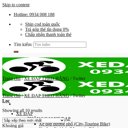
Skip to content
Hotline: 0934 008 188
Ship cod toàn quốc
Trả góp thẻ tín dụng 0%
Chấp nhận thanh toán thẻ
Tìm kiếm:
Trang chủ
/
XE ĐẠP THEO HÃNG
/
Twitter
Trang chủ
/
XE ĐẠP THEO HÃNG
/
Twitter
Lọc
Showing all 10 results
XE ĐẠP
PHÂN LOẠI XE ĐẠP
Xe đạp đường phố (City-Touring Bike)
Khoảng giá