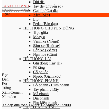
Đùi đĩa
14.500.000
VNĐ
Tay đề (chuyển số)
17.500.000
VNĐ
Gạt líp / Gạt đĩa
-12%
Xích (Sên)
Líp
Pedal (Bàn đạp)
HỆ THỐNG CHUYỂN ĐỘNG
Trục giữa
Moay ơ
Vành xe (Niềng)
Săm xe (Ruột xe)
Lốp xe (Vỏ xe)
Nan hoa (Căm)
HỆ THỐNG LÁI
Ghi đông (Tay lái)
Pô tăng
Cổ phuộc
Bạc
Phuộc (Giảm xóc)
Đen
HỆ THỐNG PHANH
Đỏ
Bộ phanh / Cụm phanh
Trắng
Tay phanh / Dây
Xám Cement
Má phanh
Xám đen
Đĩa phanh
Phụ kiện phanh
Xe đạp đua road Twitter T2 Shimano R2000
PHỤ TÙNG KHÁC…