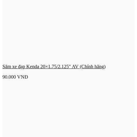
Săm xe đạp Kenda 20×1.75/2.125″ AV (Chính hãng)
90.000
VNĐ