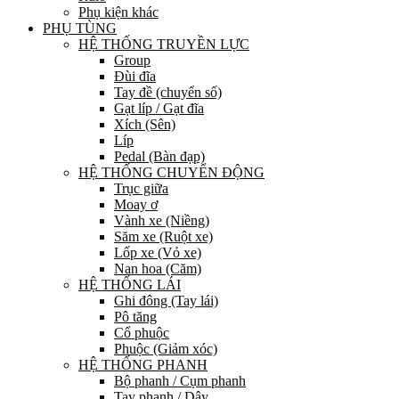
Phụ kiện khác
PHỤ TÙNG
HỆ THỐNG TRUYỀN LỰC
Group
Đùi đĩa
Tay đề (chuyển số)
Gạt líp / Gạt đĩa
Xích (Sên)
Líp
Pedal (Bàn đạp)
HỆ THỐNG CHUYỂN ĐỘNG
Trục giữa
Moay ơ
Vành xe (Niềng)
Săm xe (Ruột xe)
Lốp xe (Vỏ xe)
Nan hoa (Căm)
HỆ THỐNG LÁI
Ghi đông (Tay lái)
Pô tăng
Cổ phuộc
Phuộc (Giảm xóc)
HỆ THỐNG PHANH
Bộ phanh / Cụm phanh
Tay phanh / Dây