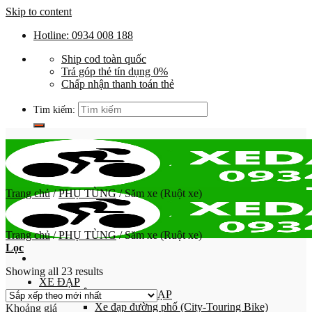
Skip to content
Hotline: 0934 008 188
Ship cod toàn quốc
Trả góp thẻ tín dụng 0%
Chấp nhận thanh toán thẻ
Tìm kiếm:
Trang chủ
/
PHỤ TÙNG
/
Săm xe (Ruột xe)
Trang chủ
/
PHỤ TÙNG
/
Săm xe (Ruột xe)
Lọc
Showing all 23 results
XE ĐẠP
PHÂN LOẠI XE ĐẠP
Xe đạp đường phố (City-Touring Bike)
Khoảng giá