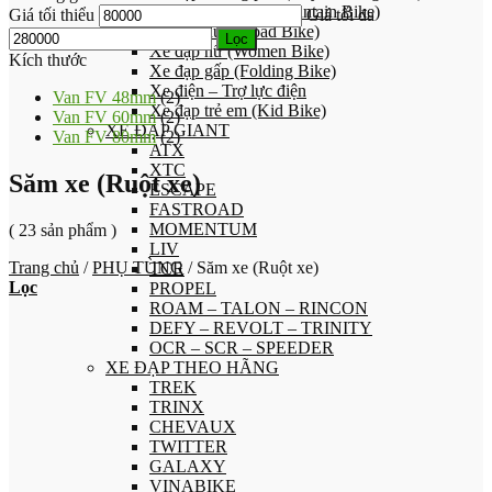
Xe đạp địa hình (Mountain Bike)
Giá tối thiểu
Giá tối đa
Xe đạp đua (Road Bike)
Lọc
Xe đạp nữ (Women Bike)
Kích thước
Xe đạp gấp (Folding Bike)
Xe điện – Trợ lực điện
Van FV 48mm
(2)
Xe đạp trẻ em (Kid Bike)
Van FV 60mm
(2)
XE ĐẠP GIANT
Van FV 80mm
(2)
ATX
XTC
Săm xe (Ruột xe)
ESCAPE
FASTROAD
MOMENTUM
( 23 sản phẩm )
LIV
Trang chủ
/
PHỤ TÙNG
/
Săm xe (Ruột xe)
TCR
Lọc
PROPEL
ROAM – TALON – RINCON
DEFY – REVOLT – TRINITY
OCR – SCR – SPEEDER
XE ĐẠP THEO HÃNG
TREK
TRINX
CHEVAUX
TWITTER
GALAXY
VINABIKE