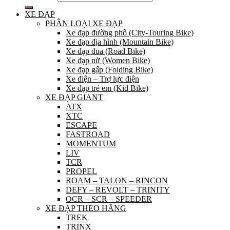
XE ĐẠP
PHÂN LOẠI XE ĐẠP
Xe đạp đường phố (City-Touring Bike)
Xe đạp địa hình (Mountain Bike)
Xe đạp đua (Road Bike)
Xe đạp nữ (Women Bike)
Xe đạp gấp (Folding Bike)
Xe điện – Trợ lực điện
Xe đạp trẻ em (Kid Bike)
XE ĐẠP GIANT
ATX
XTC
ESCAPE
FASTROAD
MOMENTUM
LIV
TCR
PROPEL
ROAM – TALON – RINCON
DEFY – REVOLT – TRINITY
OCR – SCR – SPEEDER
XE ĐẠP THEO HÃNG
TREK
TRINX