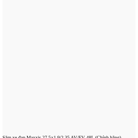
Săm xe đạp Maxxis 27.5×1.9/2.35 AV/FV 48L (Chính hãng)