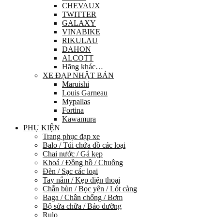
CHEVAUX
TWITTER
GALAXY
VINABIKE
RIKULAU
DAHON
ALCOTT
Hãng khác…
XE ĐẠP NHẬT BẢN
Maruishi
Louis Garneau
Mypallas
Fortina
Kawamura
PHỤ KIỆN
Trang phục đạp xe
Balo / Túi chứa đồ các loại
Chai nước / Gá kẹp
Khoá / Đồng hồ / Chuông
Đèn / Sạc các loại
Tay nắm / Kẹp điện thoại
Chắn bùn / Bọc yên / Lót càng
Baga / Chân chống / Bơm
Bộ sửa chữa / Bảo dưỡng
Rulo