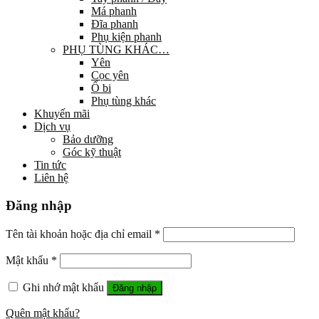
Má phanh
Đĩa phanh
Phụ kiện phanh
PHỤ TÙNG KHÁC…
Yên
Cọc yên
Ổ bi
Phụ tùng khác
Khuyến mãi
Dịch vụ
Bảo dưỡng
Góc kỹ thuật
Tin tức
Liên hệ
Đăng nhập
Tên tài khoản hoặc địa chỉ email
*
Mật khẩu
*
Ghi nhớ mật khẩu
Đăng nhập
Quên mật khẩu?