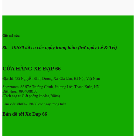
Giờ mở cửa
8h - 19h30 tất cả các ngày trong tuần
(trừ ngày Lễ & Tết)
CỬA HÀNG XE ĐẠP 66
Địa chỉ: 435 Nguyễn Bình, Dương Xá, Gia Lâm, Hà Nội, Việt Nam
Showroom: Số 97A Trường Chinh, Phương Liệt, Thanh Xuân, HN.
Điện thoại: 0934008188
(Cách ngã tư Giải phóng khoảng 200m)
Làm việc: 8h00 – 19h30 các ngày trong tuần
Bản đồ tới Xe Đạp 66