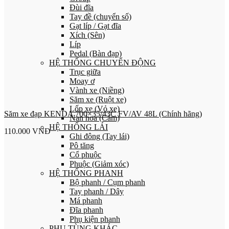
Đùi đĩa
Tay đề (chuyển số)
Gạt líp / Gạt đĩa
Xích (Sên)
Líp
Pedal (Bàn đạp)
HỆ THỐNG CHUYỂN ĐỘNG
Trục giữa
Moay ơ
Vành xe (Niềng)
Săm xe (Ruột xe)
Lốp xe (Vỏ xe)
Săm xe đạp KENDA 700×35/43C FV/AV 48L (Chính hãng)
Nan hoa (Căm)
HỆ THỐNG LÁI
110.000
VNĐ
Ghi đông (Tay lái)
Pô tăng
Cổ phuộc
Phuộc (Giảm xóc)
HỆ THỐNG PHANH
Bộ phanh / Cụm phanh
Tay phanh / Dây
Má phanh
Đĩa phanh
Phụ kiện phanh
PHỤ TÙNG KHÁC…