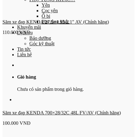
Yên
Cọc yên
Ổ bi
Phụ tùng khác
Săm xe đạp KENDA 27.5×1.95/2.1″ AV (Chính hãng)
Khuyến mãi
110.000
VNĐ
Dịch vụ
Bảo dưỡng
Góc kỹ thuật
Tin tức
Liên hệ
Giỏ hàng
Chưa có sản phẩm trong giỏ hàng.
Săm xe đạp KENDA 700×28/32C 48L FV/AV (Chính hãng)
100.000
VNĐ