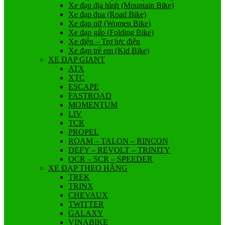
Xe đạp địa hình (Mountain Bike)
Xe đạp đua (Road Bike)
Xe đạp nữ (Women Bike)
Xe đạp gấp (Folding Bike)
Xe điện – Trợ lực điện
Xe đạp trẻ em (Kid Bike)
XE ĐẠP GIANT
ATX
XTC
ESCAPE
FASTROAD
MOMENTUM
LIV
TCR
PROPEL
ROAM – TALON – RINCON
DEFY – REVOLT – TRINITY
OCR – SCR – SPEEDER
XE ĐẠP THEO HÃNG
TREK
TRINX
CHEVAUX
TWITTER
GALAXY
VINABIKE