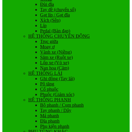
Đùi đĩa
Tay đề (chuyển số)
Gạt líp / Gạt đĩa
Xích (Sên)
Líp
Pedal (Bàn đạp)
HỆ THỐNG CHUYỂN ĐỘNG
Trục giữa
Moay ơ
Vành xe (Niềng)
Săm xe (Ruột xe)
Lốp xe (Vỏ xe)
Nan hoa (Căm)
HỆ THỐNG LÁI
Ghi đông (Tay lái)
Pô tăng
Cổ phuộc
Phuộc (Giảm xóc)
HỆ THỐNG PHANH
Bộ phanh / Cụm phanh
Tay phanh / Dây
Má phanh
Đĩa phanh
Phụ kiện phanh
PHỤ TÙNG KHÁC…