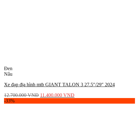
Đen
Nâu
Xe đạp địa hình mtb GIANT TALON 3 27.5″/29″ 2024
12.700.000
VNĐ
11.400.000
VNĐ
-33%