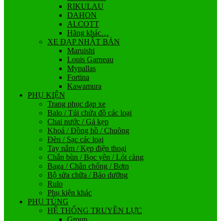
RIKULAU
DAHON
ALCOTT
Hãng khác…
XE ĐẠP NHẬT BẢN
Maruishi
Louis Garneau
Mypallas
Fortina
Kawamura
PHỤ KIỆN
Trang phục đạp xe
Balo / Túi chứa đồ các loại
Chai nước / Gá kẹp
Khoá / Đồng hồ / Chuông
Đèn / Sạc các loại
Tay nắm / Kẹp điện thoại
Chắn bùn / Bọc yên / Lót càng
Baga / Chân chống / Bơm
Bộ sửa chữa / Bảo dưỡng
Rulo
Phụ kiện khác
PHỤ TÙNG
HỆ THỐNG TRUYỀN LỰC
Group