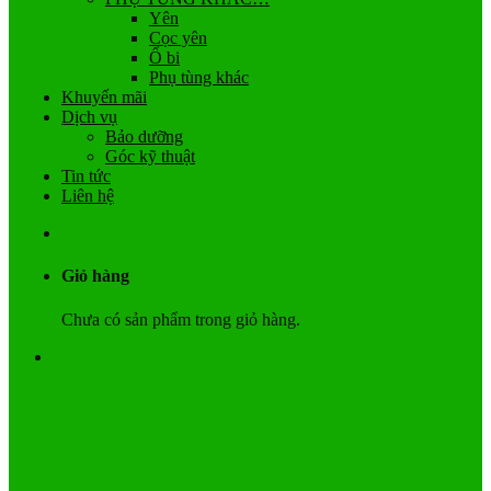
Yên
Cọc yên
Ổ bi
Phụ tùng khác
Khuyến mãi
Dịch vụ
Bảo dưỡng
Góc kỹ thuật
Tin tức
Liên hệ
Giỏ hàng
Chưa có sản phẩm trong giỏ hàng.