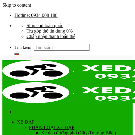
Skip to content
Hotline: 0934 008 188
Ship cod toàn quốc
Trả góp thẻ tín dụng 0%
Chấp nhận thanh toán thẻ
Tìm kiếm:
XE ĐẠP
PHÂN LOẠI XE ĐẠP
Xe đạp đường phố (City-Touring Bike)