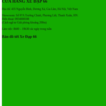
CỬA HÀNG XE ĐẠP 66
Địa chỉ: 435 Nguyễn Bình, Dương Xá, Gia Lâm, Hà Nội, Việt Nam
Showroom: Số 97A Trường Chinh, Phương Liệt, Thanh Xuân, HN.
Điện thoại: 0934008188
(Cách ngã tư Giải phóng khoảng 200m)
Làm việc: 8h00 – 19h30 các ngày trong tuần
Bản đồ tới Xe Đạp 66