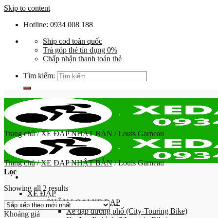
Skip to content
Hotline: 0934 008 188
Ship cod toàn quốc
Trả góp thẻ tín dụng 0%
Chấp nhận thanh toán thẻ
Tìm kiếm:
Trang chủ
/
XE ĐẠP NHẬT BẢN
/
Louis Garneau
Trang chủ
/
XE ĐẠP NHẬT BẢN
/
Louis Garneau
Lọc
Showing all 2 results
XE ĐẠP
PHÂN LOẠI XE ĐẠP
Xe đạp đường phố (City-Touring Bike)
Khoảng giá