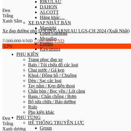
RIKULAU
DAHON
Đen
ALCOTT
Trắng
Hãng khác…
Xanh Sẫm
XE ĐẠP NHẬT BẢN
Maruishi
Xe đạp đường phố LOUIS GARNEAU LGS-CH 2024 (Xuất Nhật)
Louis Garneau
Mypallas
7.500.000
VNĐ
7.000.000
VNĐ
Fortina
-13%
Kawamura
PHỤ KIỆN
Trang phục đạp xe
Balo / Túi chứa đồ các loại
Chai nước / Gá kẹp
Khoá / Đồng hồ / Chuông
Đèn / Sạc các loại
Tay nắm / Kẹp điện thoại
Chắn bùn / Bọc yên / Lót càng
Baga / Chân chống / Bơm
Bộ sửa chữa / Bảo dưỡng
Rulo
Phụ kiện khác
PHỤ TÙNG
Đen
HỆ THỐNG TRUYỀN LỰC
Trắng
Group
Xanh dương