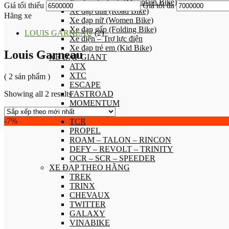
Xe đạp địa hình (Mountain Bike)
Giá tối thiểu
Giá tối đa
Xe đạp đua (Road Bike)
Hãng xe
Xe đạp nữ (Women Bike)
Xe đạp gấp (Folding Bike)
LOUIS GARNEAU
(2)
Xe điện – Trợ lực điện
Xe đạp trẻ em (Kid Bike)
Louis Garneau
XE ĐẠP GIANT
ATX
XTC
( 2 sản phẩm )
ESCAPE
Showing all 2 results
FASTROAD
MOMENTUM
LIV
-7%
TCR
PROPEL
ROAM – TALON – RINCON
DEFY – REVOLT – TRINITY
OCR – SCR – SPEEDER
XE ĐẠP THEO HÃNG
TREK
TRINX
CHEVAUX
TWITTER
GALAXY
VINABIKE