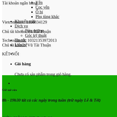
Yên
Tài khoản ngân hàng
Cọc yên
Ổ bi
Phụ tùng khác
Khuyến mãi
Vietcombank: 1036834129
Dịch vụ
Bảo dưỡng
Chủ tài khoản: Vũ Tài Thuận
Góc kỹ thuật
Tin tức
Techcombank: 10321353972013
Liên hệ
Chủ tài khoản: Vũ Tài Thuận
KẾT NỐI
Giỏ hàng
Chưa có sản phẩm trong giỏ hàng.
Giờ mở cửa
8h - 19h30 tất cả các ngày trong tuần
(trừ ngày Lễ & Tết)