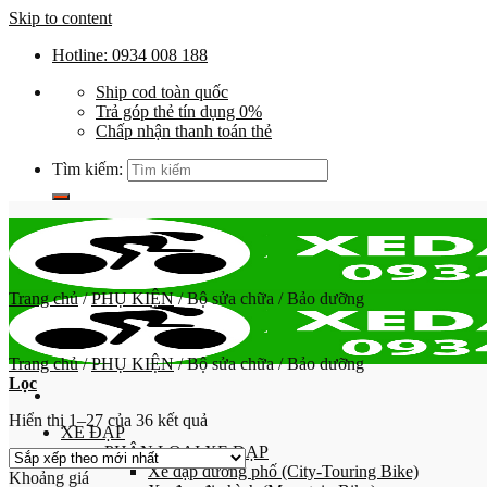
Skip to content
Hotline: 0934 008 188
Ship cod toàn quốc
Trả góp thẻ tín dụng 0%
Chấp nhận thanh toán thẻ
Tìm kiếm:
Trang chủ
/
PHỤ KIỆN
/
Bộ sửa chữa / Bảo dưỡng
Trang chủ
/
PHỤ KIỆN
/
Bộ sửa chữa / Bảo dưỡng
Lọc
Hiển thị 1–27 của 36 kết quả
XE ĐẠP
PHÂN LOẠI XE ĐẠP
Xe đạp đường phố (City-Touring Bike)
Khoảng giá