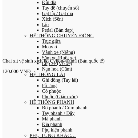
Đùi đĩa
Tay đề (chuyển số)
Gạt líp / Gạt đĩa
Xích (Sên)
Líp
Pedal (Bàn đạp)
HỆ THỐNG CHUYỂN ĐỘNG
Trục giữa
Moay ơ
Vành xe (Niềng)
Săm xe (Ruột xe)
Chai xịt vệ sinh xích líp Cylion 400ml (Bản quốc tế)
Lốp xe (Vỏ xe)
Nan hoa (Căm)
120.000
VNĐ
HỆ THỐNG LÁI
Ghi đông (Tay lái)
Pô tăng
Cổ phuộc
Phuộc (Giảm xóc)
HỆ THỐNG PHANH
Bộ phanh / Cụm phanh
Tay phanh / Dây
Má phanh
Đĩa phanh
Phụ kiện phanh
PHỤ TÙNG KHÁC…