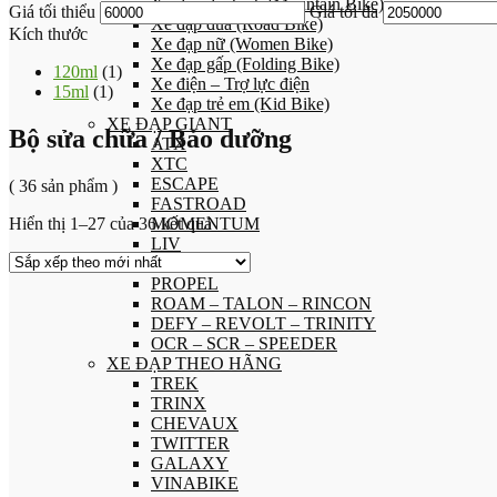
Xe đạp địa hình (Mountain Bike)
Giá tối thiểu
Giá tối đa
Xe đạp đua (Road Bike)
Kích thước
Xe đạp nữ (Women Bike)
Xe đạp gấp (Folding Bike)
120ml
(1)
Xe điện – Trợ lực điện
15ml
(1)
Xe đạp trẻ em (Kid Bike)
XE ĐẠP GIANT
Bộ sửa chữa / Bảo dưỡng
ATX
XTC
ESCAPE
( 36 sản phẩm )
FASTROAD
Hiển thị 1–27 của 36 kết quả
MOMENTUM
LIV
TCR
PROPEL
ROAM – TALON – RINCON
DEFY – REVOLT – TRINITY
OCR – SCR – SPEEDER
XE ĐẠP THEO HÃNG
TREK
TRINX
CHEVAUX
TWITTER
GALAXY
VINABIKE