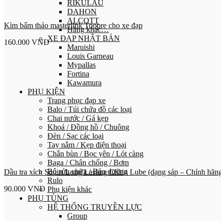
RIKULAU
DAHON
ALCOTT
Kìm bấm tháo masterlink Toopre cho xe đạp
Hãng khác…
XE ĐẠP NHẬT BẢN
160.000
VNĐ
Maruishi
Louis Garneau
Mypallas
Fortina
Kawamura
PHỤ KIỆN
Trang phục đạp xe
Balo / Túi chứa đồ các loại
Chai nước / Gá kẹp
Khoá / Đồng hồ / Chuông
Đèn / Sạc các loại
Tay nắm / Kẹp điện thoại
Chắn bùn / Bọc yên / Lót càng
Baga / Chân chống / Bơm
Bộ sửa chữa / Bảo dưỡng
Dầu tra xích Squirt Long Lasting Chain Lube (dạng sáp – Chính hãn
Rulo
90.000
VNĐ
Phụ kiện khác
PHỤ TÙNG
HỆ THỐNG TRUYỀN LỰC
Group