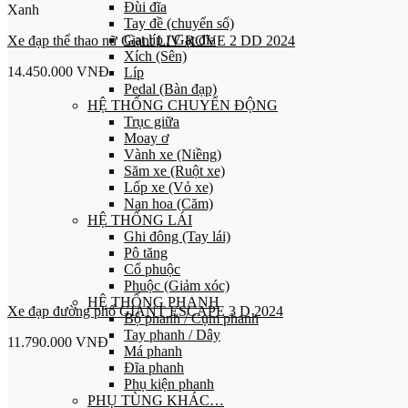
Đùi đĩa
Xanh
Tay đề (chuyển số)
Gạt líp / Gạt đĩa
Xe đạp thể thao nữ Giant LIV ROVE 2 DD 2024
Xích (Sên)
14.450.000
VNĐ
Líp
Pedal (Bàn đạp)
HỆ THỐNG CHUYỂN ĐỘNG
Trục giữa
Moay ơ
Vành xe (Niềng)
Săm xe (Ruột xe)
Lốp xe (Vỏ xe)
Nan hoa (Căm)
HỆ THỐNG LÁI
Ghi đông (Tay lái)
Pô tăng
Cổ phuộc
Phuộc (Giảm xóc)
HỆ THỐNG PHANH
Xe đạp đường phố GIANT ESCAPE 3 D 2024
Bộ phanh / Cụm phanh
Tay phanh / Dây
11.790.000
VNĐ
Má phanh
Đĩa phanh
Phụ kiện phanh
PHỤ TÙNG KHÁC…