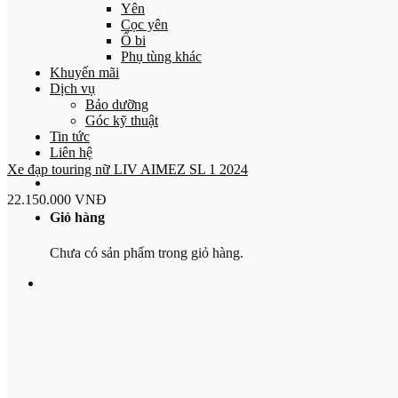
Yên
Cọc yên
Ổ bi
Phụ tùng khác
Khuyến mãi
Dịch vụ
Bảo dưỡng
Góc kỹ thuật
Tin tức
Liên hệ
Xe đạp touring nữ LIV AIMEZ SL 1 2024
22.150.000
VNĐ
Giỏ hàng
Chưa có sản phẩm trong giỏ hàng.