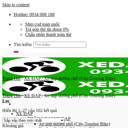
Skip to content
Hotline: 0934 008 188
Ship cod toàn quốc
Trả góp thẻ tín dụng 0%
Chấp nhận thanh toán thẻ
Tìm kiếm:
Trang chủ
/
XE ĐẠP
/
Xe đạp đường phố (City-Touring Bike)
Trang chủ
/
XE ĐẠP
/
Xe đạp đường phố (City-Touring Bike)
Lọc
Hiển thị 1–27 của 102 kết quả
XE ĐẠP
PHÂN LOẠI XE ĐẠP
Xe đạp đường phố (City-Touring Bike)
Khoảng giá