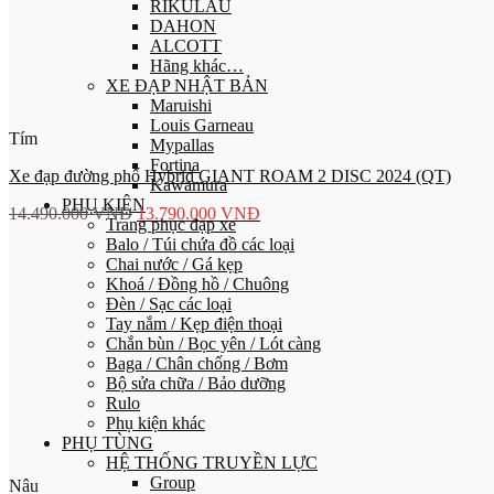
RIKULAU
DAHON
ALCOTT
Hãng khác…
XE ĐẠP NHẬT BẢN
Maruishi
Louis Garneau
Tím
Mypallas
Fortina
Xe đạp đường phố Hybrid GIANT ROAM 2 DISC 2024 (QT)
Kawamura
PHỤ KIỆN
14.490.000
VNĐ
13.790.000
VNĐ
Trang phục đạp xe
Balo / Túi chứa đồ các loại
Chai nước / Gá kẹp
Khoá / Đồng hồ / Chuông
Đèn / Sạc các loại
Tay nắm / Kẹp điện thoại
Chắn bùn / Bọc yên / Lót càng
Baga / Chân chống / Bơm
Bộ sửa chữa / Bảo dưỡng
Rulo
Phụ kiện khác
PHỤ TÙNG
HỆ THỐNG TRUYỀN LỰC
Group
Nâu