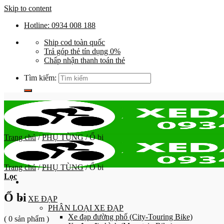
Skip to content
Hotline: 0934 008 188
Ship cod toàn quốc
Trả góp thẻ tín dụng 0%
Chấp nhận thanh toán thẻ
Tìm kiếm:
Trang chủ
/
PHỤ TÙNG
/
Ổ bi
Trang chủ
/
PHỤ TÙNG
/
Ổ bi
Lọc
Ổ bi
XE ĐẠP
PHÂN LOẠI XE ĐẠP
Xe đạp đường phố (City-Touring Bike)
( 0 sản phẩm )