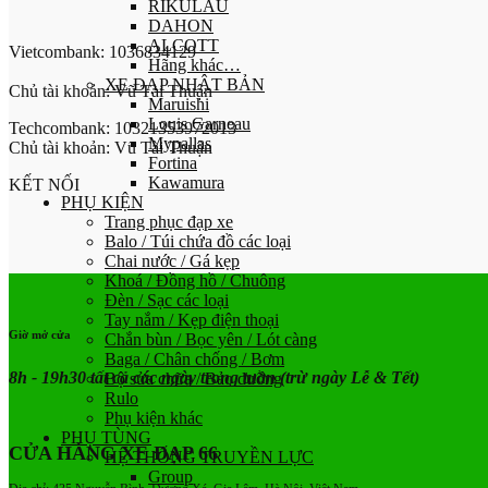
RIKULAU
DAHON
ALCOTT
Vietcombank: 1036834129
Hãng khác…
XE ĐẠP NHẬT BẢN
Chủ tài khoản: Vũ Tài Thuận
Maruishi
Louis Garneau
Techcombank: 10321353972013
Mypallas
Chủ tài khoản: Vũ Tài Thuận
Fortina
Kawamura
KẾT NỐI
PHỤ KIỆN
Trang phục đạp xe
Balo / Túi chứa đồ các loại
Chai nước / Gá kẹp
Khoá / Đồng hồ / Chuông
Đèn / Sạc các loại
Tay nắm / Kẹp điện thoại
Giờ mở cửa
Chắn bùn / Bọc yên / Lót càng
Baga / Chân chống / Bơm
8h - 19h30 tất cả các ngày trong tuần
(trừ ngày Lễ & Tết)
Bộ sửa chữa / Bảo dưỡng
Rulo
Phụ kiện khác
PHỤ TÙNG
CỬA HÀNG XE ĐẠP 66
HỆ THỐNG TRUYỀN LỰC
Group