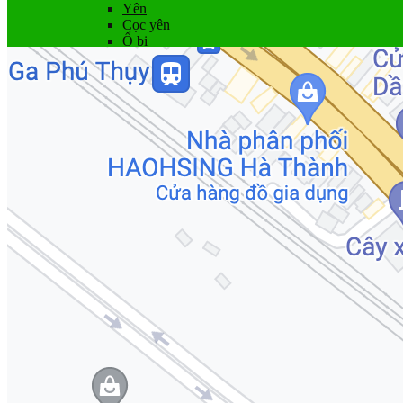
Yên
Cọc yên
Ổ bi
Phụ tùng khác
Khuyến mãi
Dịch vụ
Bảo dưỡng
Góc kỹ thuật
Tin tức
Liên hệ
Giỏ hàng
Chưa có sản phẩm trong giỏ hàng.