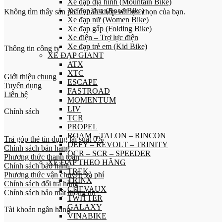
Xe đạp địa hình (Mountain Bike)
Xe đạp đua (Road Bike)
Không tìm thấy sản phẩm nào khớp với lựa chọn của bạn.
Xe đạp nữ (Women Bike)
Xe đạp gấp (Folding Bike)
Xe điện – Trợ lực điện
Xe đạp trẻ em (Kid Bike)
Thông tin công ty
XE ĐẠP GIANT
ATX
XTC
Giới thiệu chung
ESCAPE
Tuyển dụng
FASTROAD
Liên hệ
MOMENTUM
LIV
Chính sách
TCR
PROPEL
ROAM – TALON – RINCON
Trả góp thẻ tín dụng lãi suất 0%
DEFY – REVOLT – TRINITY
Chính sách bán hàng
OCR – SCR – SPEEDER
Phương thức thanh toán
XE ĐẠP THEO HÃNG
Chính sách bảo hành
TREK
Phương thức vận chuyển và phí
TRINX
Chính sách đổi trả hàng
CHEVAUX
Chính sách bảo mật thông tin
TWITTER
GALAXY
Tài khoản ngân hàng
VINABIKE