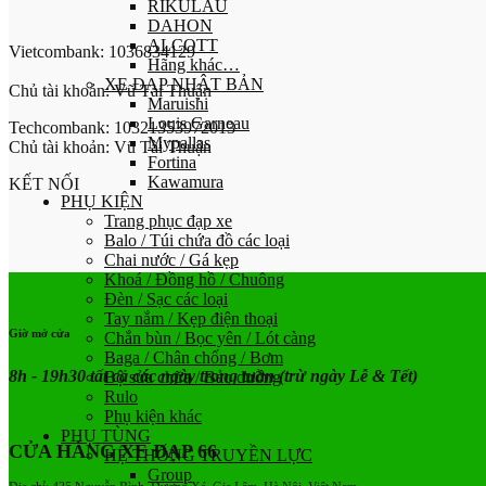
RIKULAU
DAHON
ALCOTT
Vietcombank: 1036834129
Hãng khác…
XE ĐẠP NHẬT BẢN
Chủ tài khoản: Vũ Tài Thuận
Maruishi
Louis Garneau
Techcombank: 10321353972013
Mypallas
Chủ tài khoản: Vũ Tài Thuận
Fortina
Kawamura
KẾT NỐI
PHỤ KIỆN
Trang phục đạp xe
Balo / Túi chứa đồ các loại
Chai nước / Gá kẹp
Khoá / Đồng hồ / Chuông
Đèn / Sạc các loại
Tay nắm / Kẹp điện thoại
Giờ mở cửa
Chắn bùn / Bọc yên / Lót càng
Baga / Chân chống / Bơm
8h - 19h30 tất cả các ngày trong tuần
(trừ ngày Lễ & Tết)
Bộ sửa chữa / Bảo dưỡng
Rulo
Phụ kiện khác
PHỤ TÙNG
CỬA HÀNG XE ĐẠP 66
HỆ THỐNG TRUYỀN LỰC
Group