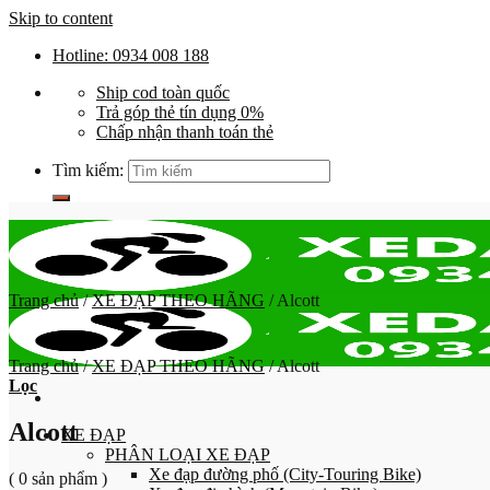
Skip to content
Hotline: 0934 008 188
Ship cod toàn quốc
Trả góp thẻ tín dụng 0%
Chấp nhận thanh toán thẻ
Tìm kiếm:
Trang chủ
/
XE ĐẠP THEO HÃNG
/
Alcott
Trang chủ
/
XE ĐẠP THEO HÃNG
/
Alcott
Lọc
Alcott
XE ĐẠP
PHÂN LOẠI XE ĐẠP
Xe đạp đường phố (City-Touring Bike)
( 0 sản phẩm )