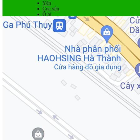
Yên
Cọc yên
Ổ bi
Phụ tùng khác
Khuyến mãi
Dịch vụ
Bảo dưỡng
Góc kỹ thuật
Tin tức
Liên hệ
Giỏ hàng
Chưa có sản phẩm trong giỏ hàng.