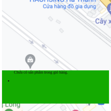
Yên
Cọc yên
Ổ bi
Phụ tùng khác
Khuyến mãi
Dịch vụ
Bảo dưỡng
Góc kỹ thuật
Tin tức
Liên hệ
Giỏ hàng
Chưa có sản phẩm trong giỏ hàng.