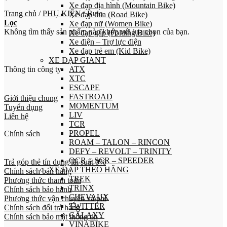
Xe đạp địa hình (Mountain Bike)
Trang chủ
/
PHỤ KIỆN
/
Rulo
Xe đạp đua (Road Bike)
Lọc
Xe đạp nữ (Women Bike)
Không tìm thấy sản phẩm nào khớp với lựa chọn của bạn.
Xe đạp gấp (Folding Bike)
Xe điện – Trợ lực điện
Xe đạp trẻ em (Kid Bike)
XE ĐẠP GIANT
Thông tin công ty
ATX
XTC
ESCAPE
FASTROAD
Giới thiệu chung
MOMENTUM
Tuyển dụng
LIV
Liên hệ
TCR
PROPEL
Chính sách
ROAM – TALON – RINCON
DEFY – REVOLT – TRINITY
OCR – SCR – SPEEDER
Trả góp thẻ tín dụng lãi suất 0%
XE ĐẠP THEO HÃNG
Chính sách bán hàng
TREK
Phương thức thanh toán
TRINX
Chính sách bảo hành
CHEVAUX
Phương thức vận chuyển và phí
TWITTER
Chính sách đổi trả hàng
GALAXY
Chính sách bảo mật thông tin
VINABIKE