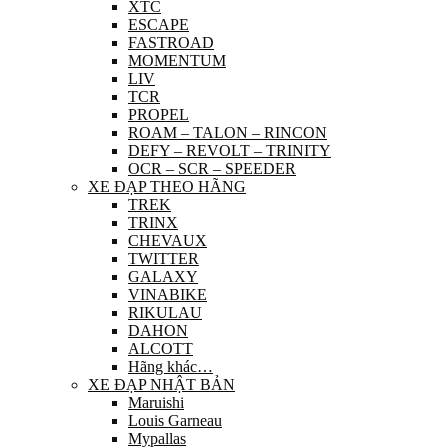
XTC
ESCAPE
FASTROAD
MOMENTUM
LIV
TCR
PROPEL
ROAM – TALON – RINCON
DEFY – REVOLT – TRINITY
OCR – SCR – SPEEDER
XE ĐẠP THEO HÃNG
TREK
TRINX
CHEVAUX
TWITTER
GALAXY
VINABIKE
RIKULAU
DAHON
ALCOTT
Hãng khác…
XE ĐẠP NHẬT BẢN
Maruishi
Louis Garneau
Mypallas