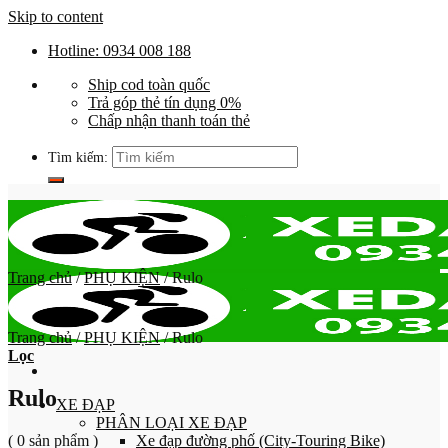
Skip to content
Hotline: 0934 008 188
Ship cod toàn quốc
Trả góp thẻ tín dụng 0%
Chấp nhận thanh toán thẻ
Tìm kiếm:
Trang chủ
/
PHỤ KIỆN
/
Rulo
Trang chủ
/
PHỤ KIỆN
/
Rulo
Lọc
Rulo
XE ĐẠP
PHÂN LOẠI XE ĐẠP
( 0 sản phẩm )
Xe đạp đường phố (City-Touring Bike)