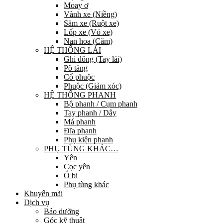
Moay ơ
Vành xe (Niềng)
Săm xe (Ruột xe)
Lốp xe (Vỏ xe)
Nan hoa (Căm)
HỆ THỐNG LÁI
Ghi đông (Tay lái)
Pô tăng
Cổ phuộc
Phuộc (Giảm xóc)
HỆ THỐNG PHANH
Bộ phanh / Cụm phanh
Tay phanh / Dây
Má phanh
Đĩa phanh
Phụ kiện phanh
PHỤ TÙNG KHÁC…
Yên
Cọc yên
Ổ bi
Phụ tùng khác
Khuyến mãi
Dịch vụ
Bảo dưỡng
Góc kỹ thuật