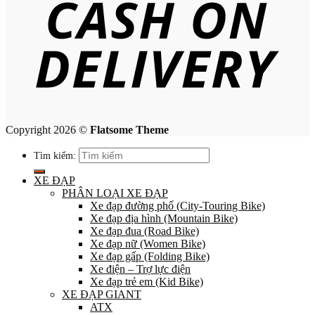
Copyright 2026 ©
Flatsome Theme
Tìm kiếm:
XE ĐẠP
PHÂN LOẠI XE ĐẠP
Xe đạp đường phố (City-Touring Bike)
Xe đạp địa hình (Mountain Bike)
Xe đạp đua (Road Bike)
Xe đạp nữ (Women Bike)
Xe đạp gấp (Folding Bike)
Xe điện – Trợ lực điện
Xe đạp trẻ em (Kid Bike)
XE ĐẠP GIANT
ATX