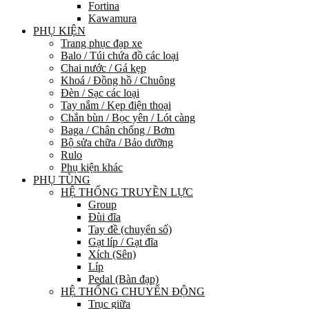
Fortina
Kawamura
PHỤ KIỆN
Trang phục đạp xe
Balo / Túi chứa đồ các loại
Chai nước / Gá kẹp
Khoá / Đồng hồ / Chuông
Đèn / Sạc các loại
Tay nắm / Kẹp điện thoại
Chắn bùn / Bọc yên / Lót càng
Baga / Chân chống / Bơm
Bộ sửa chữa / Bảo dưỡng
Rulo
Phụ kiện khác
PHỤ TÙNG
HỆ THỐNG TRUYỀN LỰC
Group
Đùi đĩa
Tay đề (chuyển số)
Gạt líp / Gạt đĩa
Xích (Sên)
Líp
Pedal (Bàn đạp)
HỆ THỐNG CHUYỂN ĐỘNG
Trục giữa