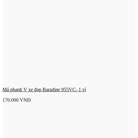
Má phanh V xe đạp Baradine 955VC- 1 vỉ
170.000
VNĐ