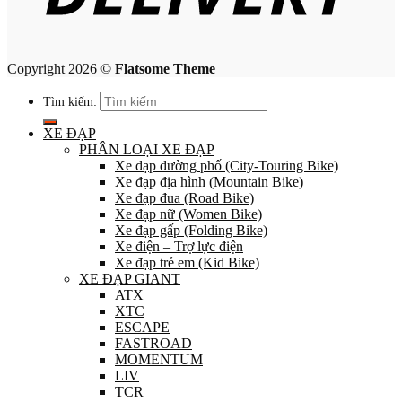
Copyright 2026 ©
Flatsome Theme
Tìm kiếm:
XE ĐẠP
PHÂN LOẠI XE ĐẠP
Xe đạp đường phố (City-Touring Bike)
Xe đạp địa hình (Mountain Bike)
Xe đạp đua (Road Bike)
Xe đạp nữ (Women Bike)
Xe đạp gấp (Folding Bike)
Xe điện – Trợ lực điện
Xe đạp trẻ em (Kid Bike)
XE ĐẠP GIANT
ATX
XTC
ESCAPE
FASTROAD
MOMENTUM
LIV
TCR