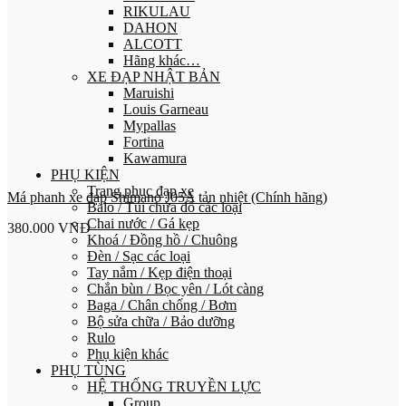
RIKULAU
DAHON
ALCOTT
Hãng khác…
XE ĐẠP NHẬT BẢN
Maruishi
Louis Garneau
Mypallas
Fortina
Kawamura
PHỤ KIỆN
Trang phục đạp xe
Má phanh xe đạp Shimano J05A tản nhiệt (Chính hãng)
Balo / Túi chứa đồ các loại
Chai nước / Gá kẹp
380.000
VNĐ
Khoá / Đồng hồ / Chuông
Đèn / Sạc các loại
Tay nắm / Kẹp điện thoại
Chắn bùn / Bọc yên / Lót càng
Baga / Chân chống / Bơm
Bộ sửa chữa / Bảo dưỡng
Rulo
Phụ kiện khác
PHỤ TÙNG
HỆ THỐNG TRUYỀN LỰC
Group