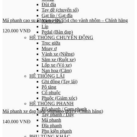
Đùi đĩa
Tay đề (chuyển số)
Gạt líp / Gạt đĩa
Má phanh cao su Shimano RC554 cho vành nhôm – Chính hãng
Xích (Sên)
Líp
120.000
VNĐ
Pedal (Bàn đạp)
HỆ THỐNG CHUYỂN ĐỘNG
Trục giữa
Moay ơ
Vành xe (Niềng)
Săm xe (Ruột xe)
Lốp xe (Vỏ xe)
Nan hoa (Căm)
HỆ THỐNG LÁI
Ghi đông (Tay lái)
Pô tăng
Cổ phuộc
Phuộc (Giảm xóc)
HỆ THỐNG PHANH
Bộ phanh / Cụm phanh
Má phanh xe đạp hiệu Shimano B01S (Chính hãng)
Tay phanh / Dây
Má phanh
140.000
VNĐ
Đĩa phanh
Phụ kiện phanh
PHỤ TÙNG KHÁC…