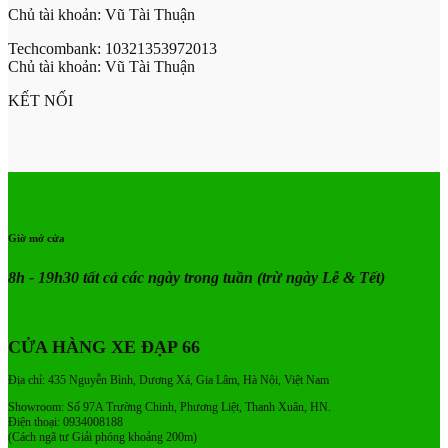
Chủ tài khoản: Vũ Tài Thuận
Techcombank: 10321353972013
Chủ tài khoản: Vũ Tài Thuận
KẾT NỐI
Giờ mở cửa
8h - 19h30 tất cả các ngày trong tuần
(trừ ngày Lễ & Tết)
CỬA HÀNG XE ĐẠP 66
Địa chỉ: 435 Nguyễn Bình, Dương Xá, Gia Lâm, Hà Nội, Việt Nam
Showroom: Số 97A Trường Chinh, Phương Liệt, Thanh Xuân, HN.
Điện thoại: 0934008188
(Cách ngã tư Giải phóng khoảng 200m)