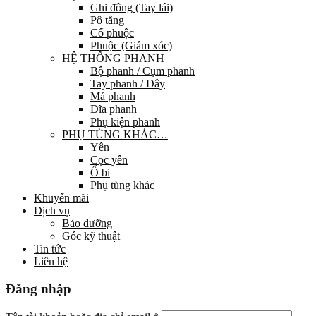
Ghi đông (Tay lái)
Pô tăng
Cổ phuộc
Phuộc (Giảm xóc)
HỆ THỐNG PHANH
Bộ phanh / Cụm phanh
Tay phanh / Dây
Má phanh
Đĩa phanh
Phụ kiện phanh
PHỤ TÙNG KHÁC…
Yên
Cọc yên
Ổ bi
Phụ tùng khác
Khuyến mãi
Dịch vụ
Bảo dưỡng
Góc kỹ thuật
Tin tức
Liên hệ
Đăng nhập