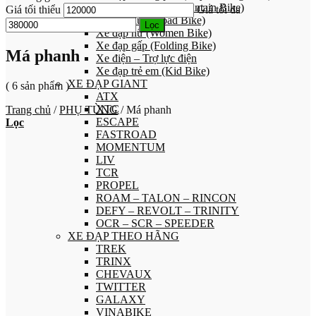
Xe đạp địa hình (Mountain Bike)
Giá tối thiểu
Giá tối đa
Xe đạp đua (Road Bike)
Lọc
Xe đạp nữ (Women Bike)
Xe đạp gấp (Folding Bike)
Má phanh
Xe điện – Trợ lực điện
Xe đạp trẻ em (Kid Bike)
XE ĐẠP GIANT
( 6 sản phẩm )
ATX
XTC
Trang chủ
/
PHỤ TÙNG
/
Má phanh
ESCAPE
Lọc
FASTROAD
MOMENTUM
LIV
TCR
PROPEL
ROAM – TALON – RINCON
DEFY – REVOLT – TRINITY
OCR – SCR – SPEEDER
XE ĐẠP THEO HÃNG
TREK
TRINX
CHEVAUX
TWITTER
GALAXY
VINABIKE