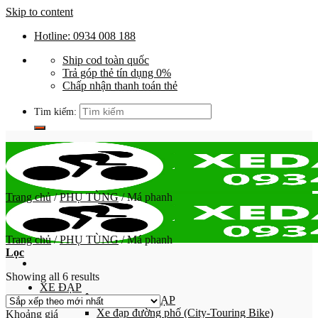
Skip to content
Hotline: 0934 008 188
Ship cod toàn quốc
Trả góp thẻ tín dụng 0%
Chấp nhận thanh toán thẻ
Tìm kiếm:
Trang chủ
/
PHỤ TÙNG
/
Má phanh
Trang chủ
/
PHỤ TÙNG
/
Má phanh
Lọc
Showing all 6 results
XE ĐẠP
PHÂN LOẠI XE ĐẠP
Xe đạp đường phố (City-Touring Bike)
Khoảng giá