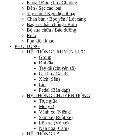
Khoá / Đồng hồ / Chuông
Đèn / Sạc các loại
Tay nắm / Kẹp điện thoại
Chắn bùn / Bọc yên / Lót càng
Baga / Chân chống / Bơm
Bộ sửa chữa / Bảo dưỡng
Rulo
Phụ kiện khác
PHỤ TÙNG
HỆ THỐNG TRUYỀN LỰC
Group
Đùi đĩa
Tay đề (chuyển số)
Gạt líp / Gạt đĩa
Xích (Sên)
Líp
Pedal (Bàn đạp)
HỆ THỐNG CHUYỂN ĐỘNG
Trục giữa
Moay ơ
Vành xe (Niềng)
Săm xe (Ruột xe)
Lốp xe (Vỏ xe)
Nan hoa (Căm)
HỆ THỐNG LÁI