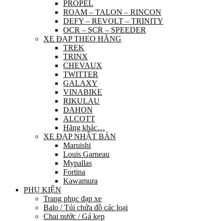
PROPEL
ROAM – TALON – RINCON
DEFY – REVOLT – TRINITY
OCR – SCR – SPEEDER
XE ĐẠP THEO HÃNG
TREK
TRINX
CHEVAUX
TWITTER
GALAXY
VINABIKE
RIKULAU
DAHON
ALCOTT
Hãng khác…
XE ĐẠP NHẬT BẢN
Maruishi
Louis Garneau
Mypallas
Fortina
Kawamura
PHỤ KIỆN
Trang phục đạp xe
Balo / Túi chứa đồ các loại
Chai nước / Gá kẹp