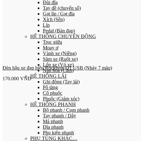
Đùi đĩa
Tay đề (chuyển số)
Gạt líp / Gạt đĩa
Xích (Sên)
Líp
Pedal (Bàn đạp)
HỆ THỐNG CHUYỂN ĐỘNG
Trục giữa
Moay ơ
Vành xe (Niềng)
Săm xe (Ruột xe)
Lốp xe (Vỏ xe)
Đèn hậu xe đạp hiệu Rockbros Q1 USB (Nháy 7 màu)
Nan hoa (Căm)
HỆ THỐNG LÁI
170.000
VNĐ
Ghi đông (Tay lái)
Pô tăng
Cổ phuộc
Phuộc (Giảm xóc)
HỆ THỐNG PHANH
Bộ phanh / Cụm phanh
Tay phanh / Dây
Má phanh
Đĩa phanh
Phụ kiện phanh
PHỤ TÙNG KHÁC…