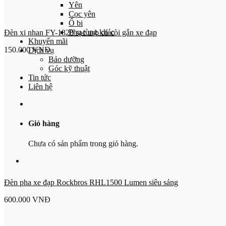
Yên
Cọc yên
Ổ bi
Phụ tùng khác
Đèn xi nhan FY-1820 sạc usb có còi gắn xe đạp
Khuyến mãi
150.000
VNĐ
Dịch vụ
Bảo dưỡng
Góc kỹ thuật
Tin tức
Liên hệ
Giỏ hàng
Chưa có sản phẩm trong giỏ hàng.
Đèn pha xe đạp Rockbros RHL1500 Lumen siêu sáng
600.000
VNĐ