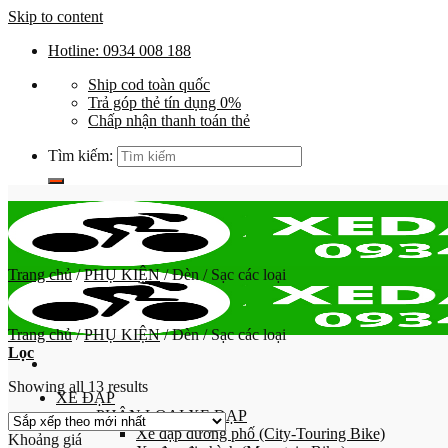
Skip to content
Hotline: 0934 008 188
Ship cod toàn quốc
Trả góp thẻ tín dụng 0%
Chấp nhận thanh toán thẻ
Tìm kiếm:
Trang chủ
/
PHỤ KIỆN
/
Đèn / Sạc các loại
Trang chủ
/
PHỤ KIỆN
/
Đèn / Sạc các loại
Lọc
Showing all 13 results
XE ĐẠP
PHÂN LOẠI XE ĐẠP
Xe đạp đường phố (City-Touring Bike)
Khoảng giá