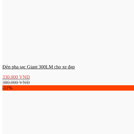
Đèn pha sạc Giant 300LM cho xe đạp
330.000
VNĐ
380.000
VNĐ
-11%