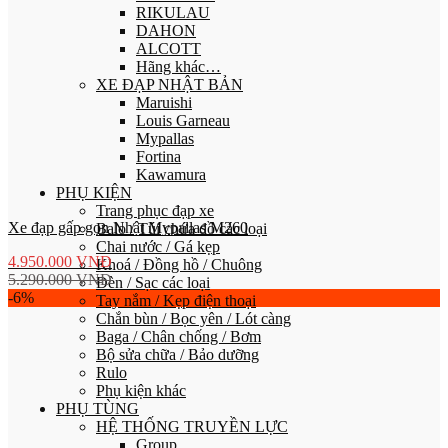
RIKULAU
DAHON
ALCOTT
Hãng khác…
XE ĐẠP NHẬT BẢN
Maruishi
Louis Garneau
Mypallas
Fortina
Kawamura
PHỤ KIỆN
Trang phục đạp xe
Xe đạp gấp gọn Nhật Mypallas M260
Balo / Túi chứa đồ các loại
Chai nước / Gá kẹp
4.950.000
VNĐ
Khoá / Đồng hồ / Chuông
5.290.000
VNĐ
Đèn / Sạc các loại
-6%
Tay nắm / Kẹp điện thoại
Chắn bùn / Bọc yên / Lót càng
Baga / Chân chống / Bơm
Bộ sửa chữa / Bảo dưỡng
Rulo
Phụ kiện khác
PHỤ TÙNG
HỆ THỐNG TRUYỀN LỰC
Group