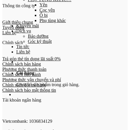
Yên
Thông tin công ty
Cọc yên
Ổ bi
Phụ tùng khác
Giới thiệu chung
Khuyến mãi
Tuyển dụng
Dịch vụ
Liên hệ
Bảo dưỡng
Góc kỹ thuật
Chính sách
Tin tức
Liên hệ
Trả góp thẻ tín dụng lãi suất 0%
Chính sách bán hàng
Phương thức thanh toán
Giỏ hàng
Chính sách bảo hành
Phương thức vận chuyển và phí
Chưa có sản phẩm trong giỏ hàng.
Chính sách đổi trả hàng
Chính sách bảo mật thông tin
Tài khoản ngân hàng
Vietcombank: 1036834129