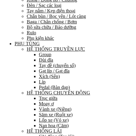
Đèn / Sạc các loại
Tay nắm / Kẹp điện thoại
Chắn bùn / Bọc yên / Lót càng
Baga / Chân chống / Bơm
Bộ sửa chữa / Bảo dưỡng
Rulo
Phụ kiện khác
PHỤ TÙNG
HỆ THỐNG TRUYỀN LỰC
Group
Đùi đĩa
Tay đề (chuyển số)
Gạt líp / Gạt đĩa
Xích (Sên)
Líp
Pedal (Bàn đạp)
HỆ THỐNG CHUYỂN ĐỘNG
Trục giữa
Moay ơ
Vành xe (Niềng)
Săm xe (Ruột xe)
Lốp xe (Vỏ xe)
Nan hoa (Căm)
HỆ THỐNG LÁI