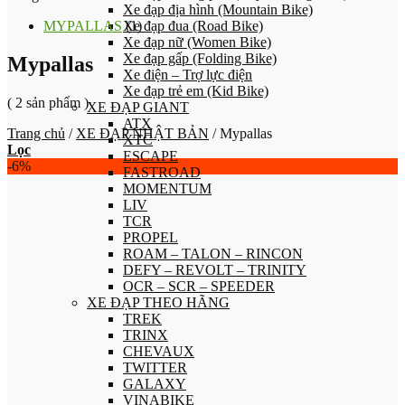
Xe đạp địa hình (Mountain Bike)
MYPALLAS
Xe đạp đua (Road Bike)
(1)
Xe đạp nữ (Women Bike)
Xe đạp gấp (Folding Bike)
Mypallas
Xe điện – Trợ lực điện
Xe đạp trẻ em (Kid Bike)
( 2 sản phẩm )
XE ĐẠP GIANT
ATX
Trang chủ
/
XE ĐẠP NHẬT BẢN
/
Mypallas
XTC
Lọc
ESCAPE
-6%
FASTROAD
MOMENTUM
LIV
TCR
PROPEL
ROAM – TALON – RINCON
DEFY – REVOLT – TRINITY
OCR – SCR – SPEEDER
XE ĐẠP THEO HÃNG
TREK
TRINX
CHEVAUX
TWITTER
GALAXY
VINABIKE