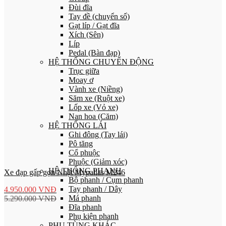
Đùi đĩa
Tay đề (chuyển số)
Gạt líp / Gạt đĩa
Xích (Sên)
Líp
Pedal (Bàn đạp)
HỆ THỐNG CHUYỂN ĐỘNG
Trục giữa
Moay ơ
Vành xe (Niềng)
Săm xe (Ruột xe)
Lốp xe (Vỏ xe)
Nan hoa (Căm)
HỆ THỐNG LÁI
Ghi đông (Tay lái)
Pô tăng
Cổ phuộc
Phuộc (Giảm xóc)
HỆ THỐNG PHANH
Xe đạp gấp gọn Nhật Mypallas M246
Bộ phanh / Cụm phanh
Tay phanh / Dây
4.950.000
VNĐ
Má phanh
5.290.000
VNĐ
Đĩa phanh
Phụ kiện phanh
PHỤ TÙNG KHÁC…