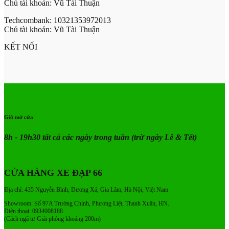
Chủ tài khoản: Vũ Tài Thuận
Techcombank: 10321353972013
Chủ tài khoản: Vũ Tài Thuận
KẾT NỐI
Giờ mở cửa
8h - 19h30 tất cả các ngày trong tuần
(trừ ngày Lễ & Tết)
CỬA HÀNG XE ĐẠP 66
Địa chỉ: 435 Nguyễn Bình, Dương Xá, Gia Lâm, Hà Nội, Việt Nam
Showroom: Số 97A Trường Chinh, Phương Liệt, Thanh Xuân, HN.
Điện thoại: 0934008188
(Cách ngã tư Giải phóng khoảng 200m)