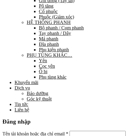
Ghi đông (Tay lái)
Pô tăng
Cổ phuộc
Phuộc (Giảm xóc)
HỆ THỐNG PHANH
Bộ phanh / Cụm phanh
Tay phanh / Dây
Má phanh
Đĩa phanh
Phụ kiện phanh
PHỤ TÙNG KHÁC…
Yên
Cọc yên
Ổ bi
Phụ tùng khác
Khuyến mãi
Dịch vụ
Bảo dưỡng
Góc kỹ thuật
Tin tức
Liên hệ
Đăng nhập
Tên tài khoản hoặc địa chỉ email
*