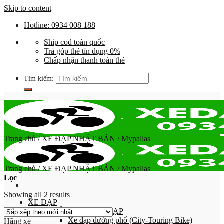
Skip to content
Hotline: 0934 008 188
Ship cod toàn quốc
Trả góp thẻ tín dụng 0%
Chấp nhận thanh toán thẻ
Tìm kiếm:
Trang chủ
/
XE ĐẠP NHẬT BẢN
/
Mypallas
Trang chủ
/
XE ĐẠP NHẬT BẢN
/
Mypallas
Lọc
Showing all 2 results
XE ĐẠP
PHÂN LOẠI XE ĐẠP
Xe đạp đường phố (City-Touring Bike)
Hãng xe