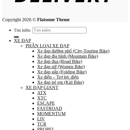
Copyright 2026 ©
Flatsome Theme
Tìm kiếm:
XE ĐẠP
PHÂN LOẠI XE ĐẠP
Xe đạp đường phố (City-Touring Bike)
Xe đạp địa hình (Mountain Bike)
Xe đạp đua (Road Bike)
Xe đạp nữ (Women Bike)
Xe đạp gấp (Folding Bike)
Xe điện – Trợ lực điện
Xe đạp trẻ em (Kid Bike)
XE ĐẠP GIANT
ATX
XTC
ESCAPE
FASTROAD
MOMENTUM
LIV
TCR
PROPEL