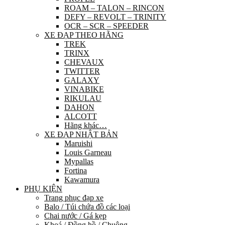
ROAM – TALON – RINCON
DEFY – REVOLT – TRINITY
OCR – SCR – SPEEDER
XE ĐẠP THEO HÃNG
TREK
TRINX
CHEVAUX
TWITTER
GALAXY
VINABIKE
RIKULAU
DAHON
ALCOTT
Hãng khác…
XE ĐẠP NHẬT BẢN
Maruishi
Louis Garneau
Mypallas
Fortina
Kawamura
PHỤ KIỆN
Trang phục đạp xe
Balo / Túi chứa đồ các loại
Chai nước / Gá kẹp
Khoá / Đồng hồ / Chuông