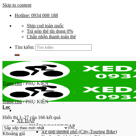
Skip to content
Hotline: 0934 008 188
Ship cod toàn quốc
Trả góp thẻ tín dụng 0%
Chấp nhận thanh toán thẻ
Tìm kiếm:
Trang chủ
/
PHỤ KIỆN
Trang chủ
/
PHỤ KIỆN
Lọc
Hiển thị 1–27 của 166 kết quả
XE ĐẠP
PHÂN LOẠI XE ĐẠP
Xe đạp đường phố (City-Touring Bike)
Khoảng giá