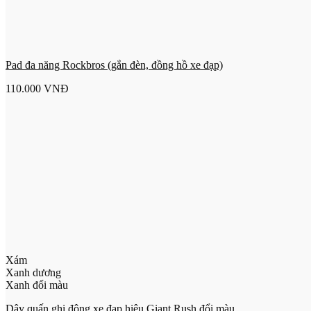
Pad đa năng Rockbros (gắn đèn, đồng hồ xe đạp)
110.000
VNĐ
Xám
Xanh dương
Xanh đổi màu
Dây quấn ghi đông xe đạp hiệu Giant Rush đổi màu