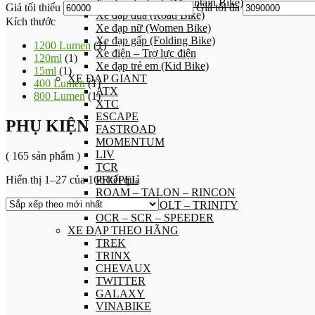
Xe đạp địa hình (Mountain Bike)
Giá tối thiểu
Giá tối đa
Xe đạp đua (Road Bike)
Kích thước
Xe đạp nữ (Women Bike)
Xe đạp gấp (Folding Bike)
1200 Lumen
(1)
Xe điện – Trợ lực điện
120ml
(1)
Xe đạp trẻ em (Kid Bike)
15ml
(1)
XE ĐẠP GIANT
400 Lumen
(1)
ATX
800 Lumen
(1)
XTC
ESCAPE
PHỤ KIỆN
FASTROAD
MOMENTUM
LIV
( 165 sản phẩm )
TCR
Hiển thị 1–27 của 166 kết quả
PROPEL
ROAM – TALON – RINCON
DEFY – REVOLT – TRINITY
OCR – SCR – SPEEDER
XE ĐẠP THEO HÃNG
TREK
TRINX
CHEVAUX
TWITTER
GALAXY
VINABIKE