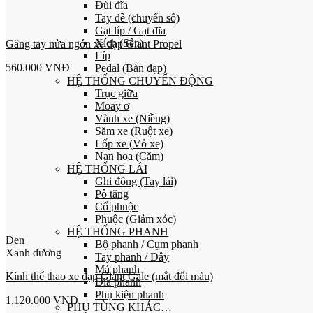
Đùi đĩa
Tay đề (chuyển số)
Gạt líp / Gạt đĩa
Xích (Sên)
Găng tay nửa ngón xe đạp Giant Propel
Líp
560.000
VNĐ
Pedal (Bàn đạp)
HỆ THỐNG CHUYỂN ĐỘNG
Trục giữa
Moay ơ
Vành xe (Niềng)
Săm xe (Ruột xe)
Lốp xe (Vỏ xe)
Nan hoa (Căm)
HỆ THỐNG LÁI
Ghi đông (Tay lái)
Pô tăng
Cổ phuộc
Phuộc (Giảm xóc)
HỆ THỐNG PHANH
Đen
Bộ phanh / Cụm phanh
Xanh dương
Tay phanh / Dây
Má phanh
Kính thể thao xe đạp Giant Gale (mắt đổi màu)
Đĩa phanh
Phụ kiện phanh
1.120.000
VNĐ
PHỤ TÙNG KHÁC…