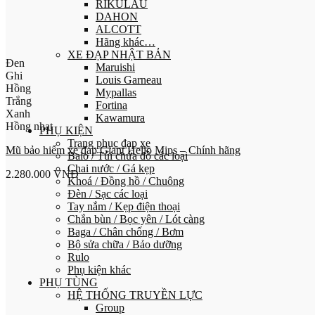
RIKULAU
DAHON
ALCOTT
Hãng khác…
XE ĐẠP NHẬT BẢN
Đen
Maruishi
Ghi
Louis Garneau
Hồng
Mypallas
Trắng
Fortina
Xanh
Kawamura
Hồng nhạt
PHỤ KIỆN
Trang phục đạp xe
Mũ bảo hiểm xe đạp Giant Helio Mips – Chính hãng
Balo / Túi chứa đồ các loại
Chai nước / Gá kẹp
2.280.000
VNĐ
Khoá / Đồng hồ / Chuông
Đèn / Sạc các loại
Tay nắm / Kẹp điện thoại
Chắn bùn / Bọc yên / Lót càng
Baga / Chân chống / Bơm
Bộ sửa chữa / Bảo dưỡng
Rulo
Phụ kiện khác
PHỤ TÙNG
HỆ THỐNG TRUYỀN LỰC
Group