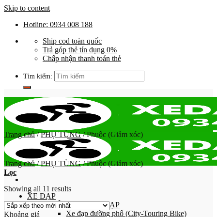
Skip to content
Hotline: 0934 008 188
Ship cod toàn quốc
Trả góp thẻ tín dụng 0%
Chấp nhận thanh toán thẻ
Tìm kiếm:
Trang chủ
/
PHỤ TÙNG
/
Phuộc (Giảm xóc)
Trang chủ
/
PHỤ TÙNG
/
Phuộc (Giảm xóc)
Lọc
Showing all 11 results
XE ĐẠP
PHÂN LOẠI XE ĐẠP
Xe đạp đường phố (City-Touring Bike)
Khoảng giá