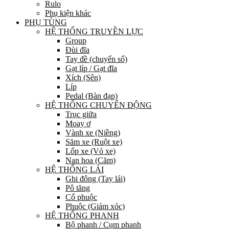
Rulo
Phụ kiện khác
PHỤ TÙNG
HỆ THỐNG TRUYỀN LỰC
Group
Đùi đĩa
Tay đề (chuyển số)
Gạt líp / Gạt đĩa
Xích (Sên)
Líp
Pedal (Bàn đạp)
HỆ THỐNG CHUYỂN ĐỘNG
Trục giữa
Moay ơ
Vành xe (Niềng)
Săm xe (Ruột xe)
Lốp xe (Vỏ xe)
Nan hoa (Căm)
HỆ THỐNG LÁI
Ghi đông (Tay lái)
Pô tăng
Cổ phuộc
Phuộc (Giảm xóc)
HỆ THỐNG PHANH
Bộ phanh / Cụm phanh