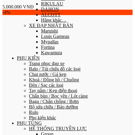
RIKULAU
5.000.000
VNĐ
DAHON
-4%
ALCOTT
Hãng khác…
XE ĐẠP NHẬT BẢN
Maruishi
Louis Garneau
Mypallas
Fortina
Kawamura
PHỤ KIỆN
Trang phục đạp xe
Balo / Túi chứa đồ các loại
Chai nước / Gá kẹp
Khoá / Đồng hồ / Chuông
Đèn / Sạc các loại
Tay nắm / Kẹp điện thoại
Chắn bùn / Bọc yên / Lót càng
Baga / Chân chống / Bơm
Bộ sửa chữa / Bảo dưỡng
Rulo
Phụ kiện khác
PHỤ TÙNG
HỆ THỐNG TRUYỀN LỰC
Group