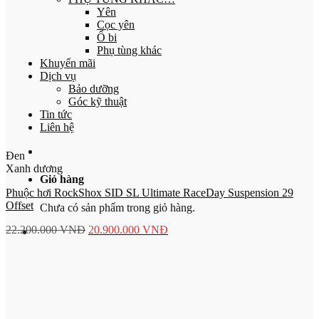
Yên
Cọc yên
Ổ bi
Phụ tùng khác
Khuyến mãi
Dịch vụ
Bảo dưỡng
Góc kỹ thuật
Tin tức
Liên hệ
Đen
Xanh dương
Giỏ hàng
Phuộc hơi RockShox SID SL Ultimate RaceDay Suspension 29
Offset
Chưa có sản phẩm trong giỏ hàng.
22.200.000
VNĐ
20.900.000
VNĐ