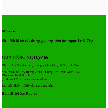
Giờ mở cửa
8h - 19h30 tất cả các ngày trong tuần
(trừ ngày Lễ & Tết)
CỬA HÀNG XE ĐẠP 66
Địa chỉ: 435 Nguyễn Bình, Dương Xá, Gia Lâm, Hà Nội, Việt Nam
Showroom: Số 97A Trường Chinh, Phương Liệt, Thanh Xuân, HN.
Điện thoại: 0934008188
(Cách ngã tư Giải phóng khoảng 200m)
Làm việc: 8h00 – 19h30 các ngày trong tuần
Bản đồ tới Xe Đạp 66