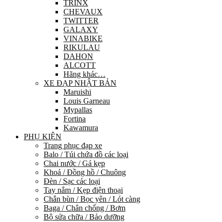
TRINX
CHEVAUX
TWITTER
GALAXY
VINABIKE
RIKULAU
DAHON
ALCOTT
Hãng khác…
XE ĐẠP NHẬT BẢN
Maruishi
Louis Garneau
Mypallas
Fortina
Kawamura
PHỤ KIỆN
Trang phục đạp xe
Balo / Túi chứa đồ các loại
Chai nước / Gá kẹp
Khoá / Đồng hồ / Chuông
Đèn / Sạc các loại
Tay nắm / Kẹp điện thoại
Chắn bùn / Bọc yên / Lót càng
Baga / Chân chống / Bơm
Bộ sửa chữa / Bảo dưỡng