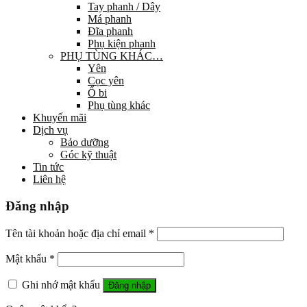
Tay phanh / Dây
Má phanh
Đĩa phanh
Phụ kiện phanh
PHỤ TÙNG KHÁC…
Yên
Cọc yên
Ổ bi
Phụ tùng khác
Khuyến mãi
Dịch vụ
Bảo dưỡng
Góc kỹ thuật
Tin tức
Liên hệ
Đăng nhập
Tên tài khoản hoặc địa chỉ email
*
Mật khẩu
*
Ghi nhớ mật khẩu
Đăng nhập