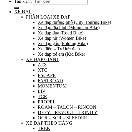
Tìm kiếm:
XE ĐẠP
PHÂN LOẠI XE ĐẠP
Xe đạp đường phố (City-Touring Bike)
Xe đạp địa hình (Mountain Bike)
Xe đạp đua (Road Bike)
Xe đạp nữ (Women Bike)
Xe đạp gấp (Folding Bike)
Xe điện – Trợ lực điện
Xe đạp trẻ em (Kid Bike)
XE ĐẠP GIANT
ATX
XTC
ESCAPE
FASTROAD
MOMENTUM
LIV
TCR
PROPEL
ROAM – TALON – RINCON
DEFY – REVOLT – TRINITY
OCR – SCR – SPEEDER
XE ĐẠP THEO HÃNG
TREK