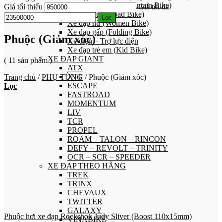
Xe đạp địa hình (Mountain Bike)
Giá tối thiểu
Giá tối đa
Xe đạp đua (Road Bike)
Lọc
Xe đạp nữ (Women Bike)
Xe đạp gấp (Folding Bike)
Phuộc (Giảm xóc)
Xe điện – Trợ lực điện
Xe đạp trẻ em (Kid Bike)
XE ĐẠP GIANT
( 11 sản phẩm )
ATX
XTC
Trang chủ
/
PHỤ TÙNG
/
Phuộc (Giảm xóc)
ESCAPE
Lọc
FASTROAD
MOMENTUM
LIV
TCR
PROPEL
ROAM – TALON – RINCON
DEFY – REVOLT – TRINITY
OCR – SCR – SPEEDER
XE ĐẠP THEO HÃNG
TREK
TRINX
CHEVAUX
TWITTER
GALAXY
Phuộc hơi xe đạp Rockshok Judy Sliver (Boost 110x15mm)
VINABIKE