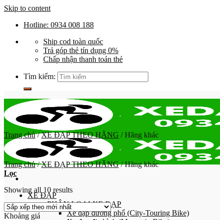
Skip to content
Hotline: 0934 008 188
Ship cod toàn quốc
Trả góp thẻ tín dụng 0%
Chấp nhận thanh toán thẻ
Tìm kiếm:
Trang chủ
/
XE ĐẠP THEO HÃNG
/
Hãng khác
Trang chủ
/
XE ĐẠP THEO HÃNG
/
Hãng khác
Lọc
Showing all 10 results
XE ĐẠP
PHÂN LOẠI XE ĐẠP
Xe đạp đường phố (City-Touring Bike)
Khoảng giá