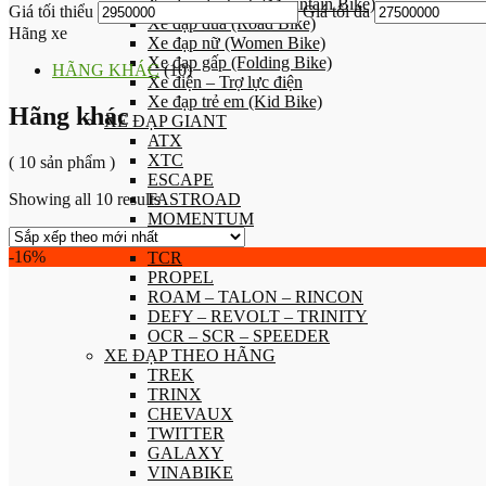
Xe đạp địa hình (Mountain Bike)
Giá tối thiểu
Giá tối đa
Xe đạp đua (Road Bike)
Hãng xe
Xe đạp nữ (Women Bike)
Xe đạp gấp (Folding Bike)
HÃNG KHÁC
(10)
Xe điện – Trợ lực điện
Xe đạp trẻ em (Kid Bike)
Hãng khác
XE ĐẠP GIANT
ATX
XTC
( 10 sản phẩm )
ESCAPE
Showing all 10 results
FASTROAD
MOMENTUM
LIV
-16%
TCR
PROPEL
ROAM – TALON – RINCON
DEFY – REVOLT – TRINITY
OCR – SCR – SPEEDER
XE ĐẠP THEO HÃNG
TREK
TRINX
CHEVAUX
TWITTER
GALAXY
VINABIKE