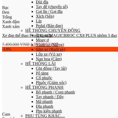
Đùi đĩa
Tay đề (chuyển số)
Bạc
Gạt líp / Gạt đĩa
Đen
Xích (Sên)
Trắng
Líp
Xanh đậm
Pedal (Bàn đạp)
Xanh xám
HỆ THỐNG CHUYỂN ĐỘNG
Trục giữa
Xe đạp thể thao Fixed Gear MAGICBROC CX8 PLUS nhôm 3 đao
Moay ơ
7.490.000
VNĐ
6.990.000
VNĐ
Vành xe (Niềng)
-14%
Săm xe (Ruột xe)
Lốp xe (Vỏ xe)
Nan hoa (Căm)
HỆ THỐNG LÁI
Ghi đông (Tay lái)
Pô tăng
Cổ phuộc
Phuộc (Giảm xóc)
HỆ THỐNG PHANH
Bộ phanh / Cụm phanh
Tay phanh / Dây
Má phanh
Đĩa phanh
Phụ kiện phanh
Cam
PHỤ TÙNG KHÁC…