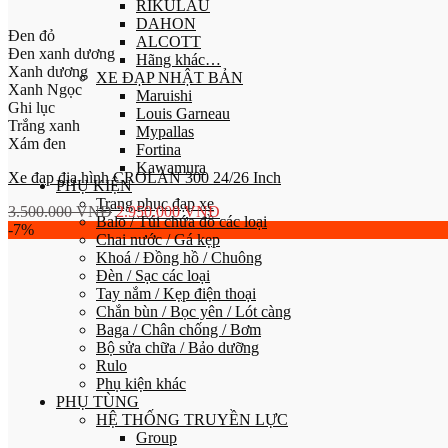
RIKULAU
DAHON
Đen đỏ
ALCOTT
Đen xanh dương
Hãng khác…
Xanh dương
XE ĐẠP NHẬT BẢN
Xanh Ngọc
Maruishi
Ghi lục
Louis Garneau
Trắng xanh
Mypallas
Xám đen
Fortina
Kawamura
Xe đạp địa hình CROLAN 300 24/26 Inch
PHỤ KIỆN
Trang phục đạp xe
3.500.000
VNĐ
2.950.000
VNĐ
Balo / Túi chứa đồ các loại
-7%
Chai nước / Gá kẹp
Khoá / Đồng hồ / Chuông
Đèn / Sạc các loại
Tay nắm / Kẹp điện thoại
Chắn bùn / Bọc yên / Lót càng
Baga / Chân chống / Bơm
Bộ sửa chữa / Bảo dưỡng
Rulo
Phụ kiện khác
PHỤ TÙNG
HỆ THỐNG TRUYỀN LỰC
Group