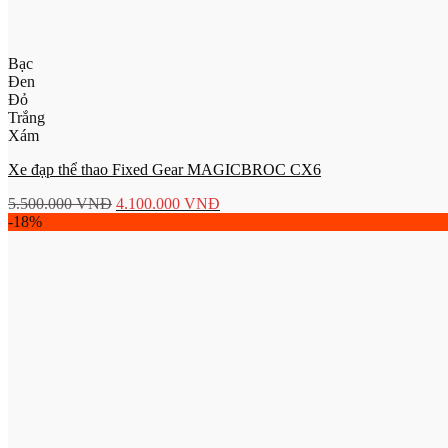
Bạc
Đen
Đỏ
Trắng
Xám
Xe đạp thể thao Fixed Gear MAGICBROC CX6
5.500.000
VNĐ
4.100.000
VNĐ
-18%