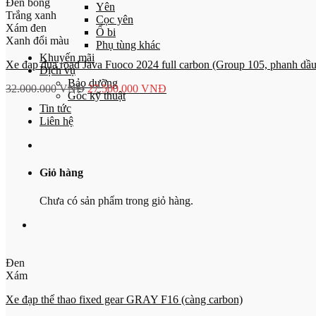
Đen bóng
Yên
Trắng xanh
Cọc yên
Xám đen
Ổ bi
Xanh đổi màu
Phụ tùng khác
Khuyến mãi
Xe đạp đua road Java Fuoco 2024 full carbon (Group 105, phanh dầ
Dịch vụ
Bảo dưỡng
32.000.000
VNĐ
27.500.000
VNĐ
Góc kỹ thuật
Tin tức
Liên hệ
Giỏ hàng
Chưa có sản phẩm trong giỏ hàng.
Đen
Xám
Xe đạp thể thao fixed gear GRAY F16 (càng carbon)