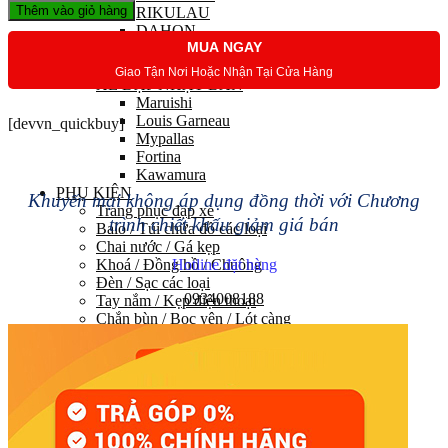
Thêm vào giỏ hàng
RIKULAU
DAHON
MUA NGAY
ALCOTT
Hãng khác…
Giao Tận Nơi Hoặc Nhận Tại Cửa Hàng
XE ĐẠP NHẬT BẢN
Maruishi
Louis Garneau
[devvn_quickbuy]
Mypallas
Fortina
Kawamura
PHỤ KIỆN
Khuyến mại không áp dụng đồng thời với Chương
Trang phục đạp xe
trình chiết khấu giảm giá bán
Balo / Túi chứa đồ các loại
Chai nước / Gá kẹp
Khoá / Đồng hồ / Chuông
Hotline đặt hàng
Đèn / Sạc các loại
0934008188
Tay nắm / Kẹp điện thoại
Chắn bùn / Bọc yên / Lót càng
Baga / Chân chống / Bơm
Bộ sửa chữa / Bảo dưỡng
Rulo
Phụ kiện khác
PHỤ TÙNG
HỆ THỐNG TRUYỀN LỰC
Group