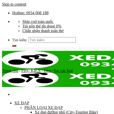
Skip to content
Hotline: 0934 008 188
Ship cod toàn quốc
Trả góp thẻ tín dụng 0%
Chấp nhận thanh toán thẻ
Tìm kiếm:
Trang chủ
/
PHỤ KIỆN
/
Đèn / Sạc các loại
XE ĐẠP
PHÂN LOẠI XE ĐẠP
Xe đạp đường phố (City-Touring Bike)