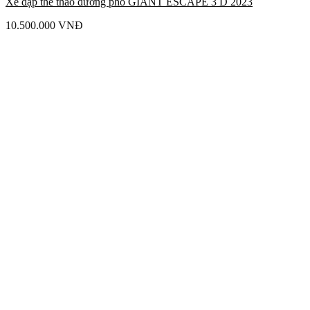
Xe đạp thể thao đường phố GIANT ESCAPE 3 D 2023
10.500.000
VNĐ