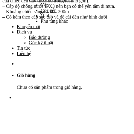
của chiếc đèn này (mặc dù trông rất nhỏ gọn).
Yên
– Cấp độ chống nước IPX3 nên bạn có thể yên tâm đi mưa.
Cọc yên
– Khoảng chiếu sáng : 150 – 200m
Ổ bi
– Có kèm theo cáp sạc usb và đế cài đèn như hình dưới
Phụ tùng khác
Khuyến mãi
Dịch vụ
Bảo dưỡng
Góc kỹ thuật
Tin tức
Liên hệ
Giỏ hàng
Chưa có sản phẩm trong giỏ hàng.