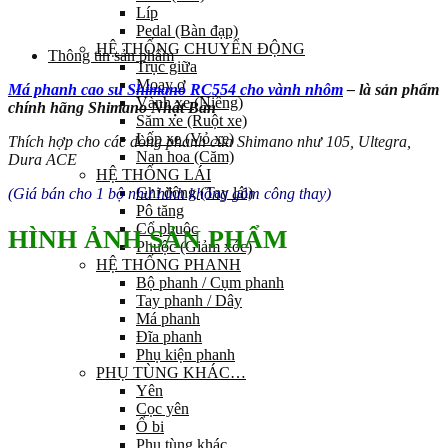
Líp
Pedal (Bàn đạp)
HỆ THỐNG CHUYỂN ĐỘNG
Thông tin sản phẩm
Trục giữa
Moay ơ
Má phanh cao su Shimano RC554 cho vành nhôm
– là sản phẩm
Vành xe (Niềng)
chính hãng Shimano Nhật Bản
Săm xe (Ruột xe)
Lốp xe (Vỏ xe)
Thích hợp cho các dòng phanh của Shimano như 105, Ultegra,
Nan hoa (Căm)
Dura ACE
HỆ THỐNG LÁI
Ghi đông (Tay lái)
(Giá bán cho 1 bộ như hình không gồm công thay)
Pô tăng
Cổ phuộc
HÌNH ẢNH SẢN PHẨM
Phuộc (Giảm xóc)
HỆ THỐNG PHANH
Bộ phanh / Cụm phanh
Tay phanh / Dây
Má phanh
Đĩa phanh
Phụ kiện phanh
PHỤ TÙNG KHÁC…
Yên
Cọc yên
Ổ bi
Phụ tùng khác