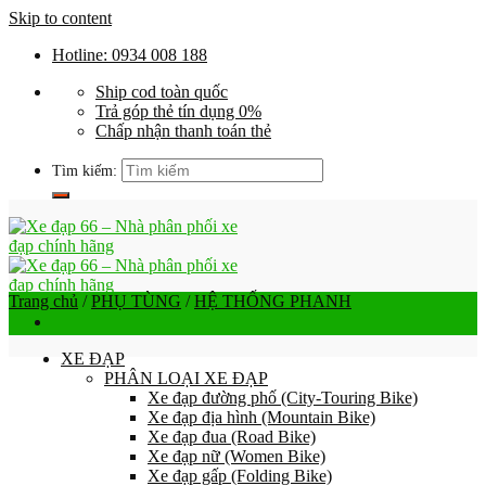
Skip to content
Hotline: 0934 008 188
Ship cod toàn quốc
Trả góp thẻ tín dụng 0%
Chấp nhận thanh toán thẻ
Tìm kiếm:
Trang chủ
/
PHỤ TÙNG
/
HỆ THỐNG PHANH
XE ĐẠP
PHÂN LOẠI XE ĐẠP
Xe đạp đường phố (City-Touring Bike)
Xe đạp địa hình (Mountain Bike)
Xe đạp đua (Road Bike)
Xe đạp nữ (Women Bike)
Xe đạp gấp (Folding Bike)