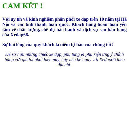
CAM KẾT !
Với uy tín và kinh nghiệm phân phối xe đạp trên 10 năm tại Hà
Nội và các tỉnh thành toàn quốc. Khách hàng hoàn toàn yên
tâm về chất lượng, chế độ bảo hành và dịch vụ sau bán hàng
của Xedap66.
Sự hài lòng của quý khách là niềm tự hào của chúng tôi !
Để sở hữu những chiếc xe đạp, phụ tùng & phụ kiện ưng ý chính
hãng với giá tốt nhất hiện nay, hãy liên hệ ngay với Xedap66 theo
địa chỉ: