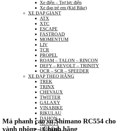
Xe điện – Trợ lực điện
Xe đạp trẻ em (Kid Bike)
XE ĐẠP GIANT
ATX
XTC
ESCAPE
FASTROAD
MOMENTUM
LIV
TCR
PROPEL
ROAM – TALON – RINCON
DEFY – REVOLT – TRINITY
OCR – SCR – SPEEDER
XE ĐẠP THEO HÃNG
TREK
TRINX
CHEVAUX
TWITTER
GALAXY
VINABIKE
RIKULAU
DAHON
Má phanh cao su Shimano RC554 cho
ALCOTT
vành nhôm – Chính hãng
Hãng khác…