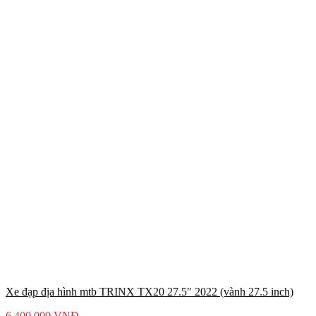
Xe đạp địa hình mtb TRINX TX20 27.5″ 2022 (vành 27.5 inch)
6.400.000
VNĐ