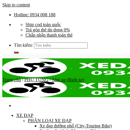
Skip to content
Hotline: 0934 008 188
Ship cod toàn quốc
Trả góp thẻ tín dụng 0%
Chấp nhận thanh toán thẻ
Tìm kiếm:
Trang chủ
/
PHỤ TÙNG
/
Săm xe (Ruột xe)
XE ĐẠP
PHÂN LOẠI XE ĐẠP
Xe đạp đường phố (City-Touring Bike)