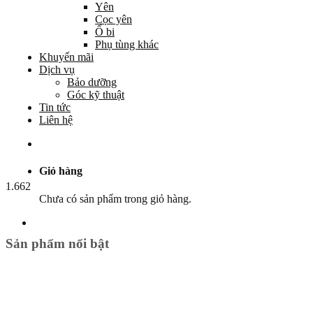
Yên
Cọc yên
Ổ bi
Phụ tùng khác
Khuyến mãi
Dịch vụ
Bảo dưỡng
Góc kỹ thuật
Tin tức
Liên hệ
Giỏ hàng
1.662
Chưa có sản phẩm trong giỏ hàng.
Sản phẩm nổi bật