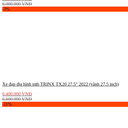
6.000.000
VNĐ
-3%
Xe đạp địa hình mtb TRINX TX20 27.5″ 2022 (vành 27.5 inch)
6.400.000
VNĐ
6.600.000
VNĐ
-11%