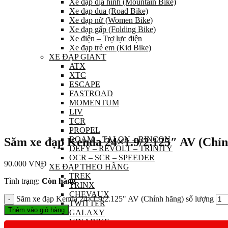
Xe đạp địa hình (Mountain Bike)
Xe đạp đua (Road Bike)
Xe đạp nữ (Women Bike)
Xe đạp gấp (Folding Bike)
Xe điện – Trợ lực điện
Xe đạp trẻ em (Kid Bike)
XE ĐẠP GIANT
ATX
XTC
ESCAPE
FASTROAD
MOMENTUM
LIV
TCR
PROPEL
ROAM – TALON – RINCON
Săm xe đạp Kenda 24×1.9/2.125″ AV (Chín
DEFY – REVOLT – TRINITY
OCR – SCR – SPEEDER
90.000
VNĐ
XE ĐẠP THEO HÃNG
TREK
Tình trạng:
Còn hàng
TRINX
CHEVAUX
Săm xe đạp Kenda 24×1.9/2.125" AV (Chính hãng) số lượng
TWITTER
Thêm vào giỏ hàng
GALAXY
VINABIKE