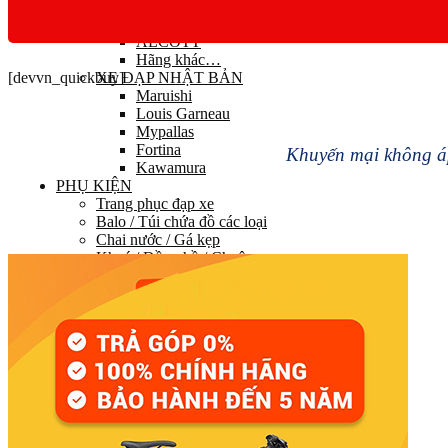
RIKULAU
DAHON
ALCOTT
Hãng khác…
[devvn_quickbuy]
XE ĐẠP NHẬT BẢN
Maruishi
Louis Garneau
Mypallas
Fortina
Khuyến mại không áp
Kawamura
PHỤ KIỆN
Trang phục đạp xe
Balo / Túi chứa đồ các loại
Chai nước / Gá kẹp
Khoá / Đồng hồ / Chuông
Đèn / Sạc các loại
Tay nắm / Kẹp điện thoại
Chắn bùn / Bọc yên / Lót càng
Baga / Chân chống / Bơm
Bộ sửa chữa / Bảo dưỡng
Rulo
Phụ kiện khác
PHỤ TÙNG
HỆ THỐNG TRUYỀN LỰC
Group