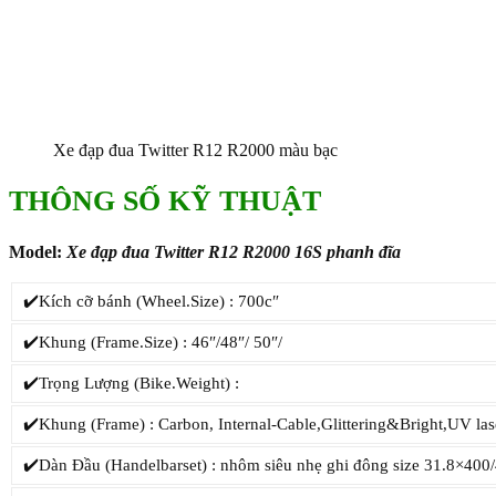
Xe đạp đua Twitter R12 R2000 màu bạc
THÔNG SỐ KỸ THUẬT
Model:
Xe đạp đua Twitter R12 R2000 16S phanh đĩa
✔️Kích cỡ bánh (Wheel.Size) : 700c″
✔️Khung (Frame.Size) : 46″/48″/ 50″/
✔️Trọng Lượng (Bike.Weight) :
✔️Khung (Frame) : Carbon, Internal-Cable,Glittering&Bright,UV las
✔️Dàn Đầu (Handelbarset) : nhôm siêu nhẹ ghi đông size 31.8×40