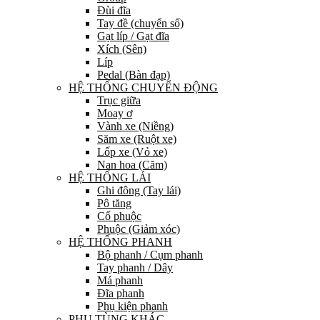
Đùi đĩa
Tay đề (chuyển số)
Gạt líp / Gạt đĩa
Xích (Sên)
Líp
Pedal (Bàn đạp)
HỆ THỐNG CHUYỂN ĐỘNG
Trục giữa
Moay ơ
Vành xe (Niềng)
Săm xe (Ruột xe)
Lốp xe (Vỏ xe)
Nan hoa (Căm)
HỆ THỐNG LÁI
Ghi đông (Tay lái)
Pô tăng
Cổ phuộc
Phuộc (Giảm xóc)
HỆ THỐNG PHANH
Bộ phanh / Cụm phanh
Tay phanh / Dây
Má phanh
Đĩa phanh
Phụ kiện phanh
PHỤ TÙNG KHÁC…