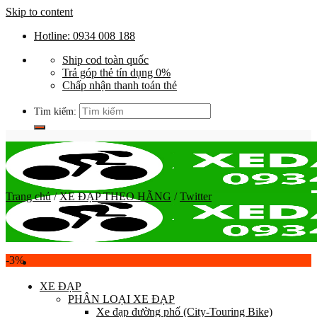
Skip to content
Hotline: 0934 008 188
Ship cod toàn quốc
Trả góp thẻ tín dụng 0%
Chấp nhận thanh toán thẻ
Tìm kiếm:
Trang chủ
/
XE ĐẠP THEO HÃNG
/
Twitter
-3%
XE ĐẠP
PHÂN LOẠI XE ĐẠP
Xe đạp đường phố (City-Touring Bike)