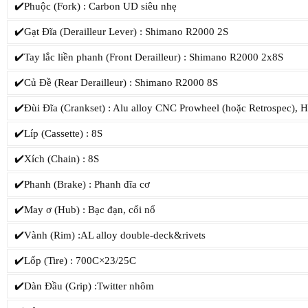
✔️Phuộc (Fork) : Carbon UD siêu nhẹ
✔️Gạt Đĩa (Derailleur Lever) : Shimano R2000 2S
✔️Tay lắc liền phanh (Front Derailleur) : Shimano R2000 2x8S
✔️Củ Đề (Rear Derailleur) : Shimano R2000 8S
✔️Đùi Đĩa (Crankset) : Alu alloy CNC Prowheel (hoặc Retrospec), 
✔️Líp (Cassette) : 8S
✔️Xích (Chain) : 8S
✔️Phanh (Brake) : Phanh đĩa cơ
✔️May ơ (Hub) : Bạc đạn, cối nổ
✔️Vành (Rim) :AL alloy double-deck&rivets
✔️Lốp (Tire) : 700C×23/25C
✔️Dàn Đầu (Grip) :Twitter nhôm