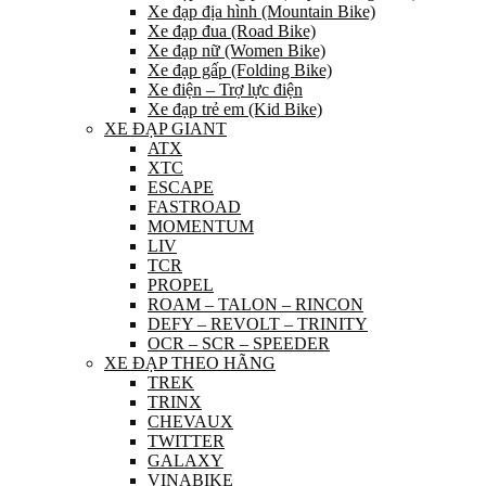
Xe đạp địa hình (Mountain Bike)
Xe đạp đua (Road Bike)
Xe đạp nữ (Women Bike)
Xe đạp gấp (Folding Bike)
Xe điện – Trợ lực điện
Xe đạp trẻ em (Kid Bike)
XE ĐẠP GIANT
ATX
XTC
ESCAPE
FASTROAD
MOMENTUM
LIV
TCR
PROPEL
ROAM – TALON – RINCON
DEFY – REVOLT – TRINITY
OCR – SCR – SPEEDER
XE ĐẠP THEO HÃNG
TREK
TRINX
CHEVAUX
TWITTER
GALAXY
VINABIKE