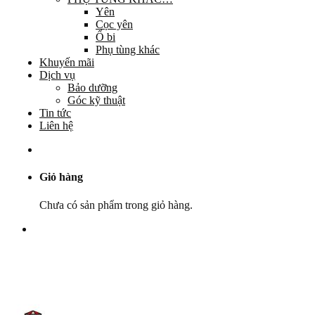
Yên
Cọc yên
Ổ bi
Phụ tùng khác
Khuyến mãi
Dịch vụ
Bảo dưỡng
Góc kỹ thuật
Tin tức
Liên hệ
Giỏ hàng
Chưa có sản phẩm trong giỏ hàng.