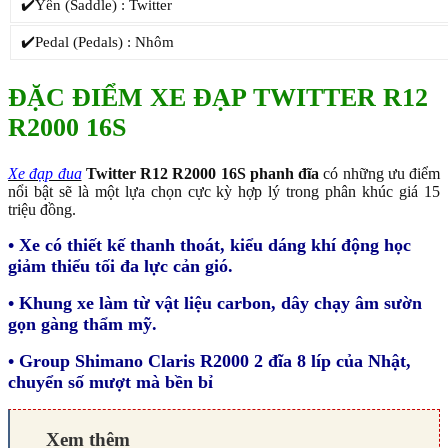
✔️Yên (Saddle) : Twitter
✔️Pedal (Pedals) : Nhôm
ĐẶC ĐIỂM XE ĐẠP TWITTER R12
R2000 16S
Xe đạp đua
Twitter R12 R2000 16S phanh đĩa
có những ưu điểm
nổi bật sẽ là một lựa chọn cực kỳ hợp lý trong phân khúc giá 15
triệu đồng.
• Xe có thiết kế thanh thoát, kiểu dáng khí động học
giảm thiểu tối đa lực cản gió.
• Khung xe làm từ vật liệu carbon, dây chạy âm sườn
gọn gàng thẩm mỹ.
• Group Shimano Claris R2000 2 đĩa 8 líp của Nhật,
chuyển số mượt mà bền bỉ
Xem thêm