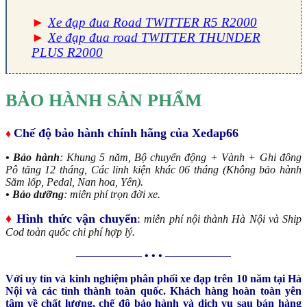
►
Xe đạp đua Road TWITTER R5 R2000
►
Xe đạp đua road TWITTER THUNDER
PLUS R2000
BẢO HÀNH SẢN PHẨM
Chế độ bảo hành chính hãng của Xedap66
♦
• Bảo hành
: Khung 5 năm, Bộ chuyển động + Vành + Ghi đông
Pô tăng 12 tháng, Các linh kiện khác 06 tháng (Không bảo hành
Săm lốp, Pedal, Nan hoa, Yên).
• Bảo dưỡng
: miễn phí trọn đời xe.
♦
Hình thức vận chuyển
:
miễn phí nội thành Hà Nội và Ship
Cod toàn quốc chi phí hợp lý.
——————
• • •
——————
Với uy tín và kinh nghiệm phân phối xe đạp trên 10 năm tại Hà
Nội và các tỉnh thành toàn quốc. Khách hàng hoàn toàn yên
tâm về chất lượng, chế độ bảo hành và dịch vụ sau bán hàng