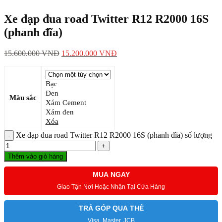
Xe đạp đua road Twitter R12 R2000 16S
(phanh đĩa)
15.600.000
VNĐ
15.200.000
VNĐ
Bạc
Đen
Màu sắc
Xám Cement
Xám đen
Xóa
Xe đạp đua road Twitter R12 R2000 16S (phanh đĩa) số lượng
Thêm vào giỏ hàng
MUA NGAY
Giao Tận Nơi Hoặc Nhận Tại Cửa Hàng
TRẢ GÓP QUA THẺ
Visa, Master, JCB