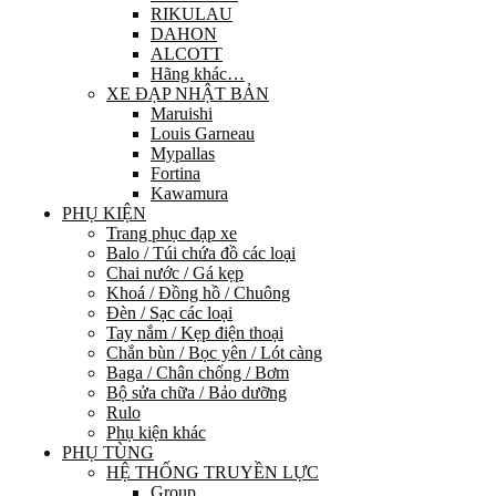
RIKULAU
DAHON
ALCOTT
Hãng khác…
XE ĐẠP NHẬT BẢN
Maruishi
Louis Garneau
Mypallas
Fortina
Kawamura
PHỤ KIỆN
Trang phục đạp xe
Balo / Túi chứa đồ các loại
Chai nước / Gá kẹp
Khoá / Đồng hồ / Chuông
Đèn / Sạc các loại
Tay nắm / Kẹp điện thoại
Chắn bùn / Bọc yên / Lót càng
Baga / Chân chống / Bơm
Bộ sửa chữa / Bảo dưỡng
Rulo
Phụ kiện khác
PHỤ TÙNG
HỆ THỐNG TRUYỀN LỰC
Group