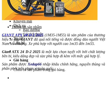
Yên
Cọc yên
Ổ bi
Phụ tùng khác
Khuyến mãi
Dịch vụ
Thông tin sản phẩm
Bảo dưỡng
Góc kỹ thuật
GIANT ATX 24 D-2 2025
(1M35-1M55) là sản phẩm của thương
Tin tức
hiệu xe đạp
GIANT
đã quá nổi tiếng và được đông đảo người Việt
Liên hệ
Nam ưa chuộng. Xe phù hợp với người cao 1m35 đến 1m55.
Giant ATX 24 D-2 2025
là một lựa chọn tuyệt vời bởi chất lượng
bền bỉ, kiểu dáng đẹp và size phù hợp đi kèm với mức giá hợp lý.
Giỏ hàng
Sản phẩm được
Xedap66
nhập khẩu chính hãng, nguyên thùng và
phân phối trên phạm vi toàn quốc.
Chưa có sản phẩm trong giỏ hàng.