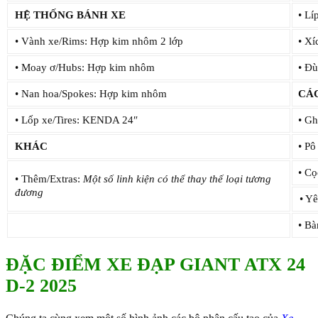
HỆ THỐNG BÁNH XE
• Lí
• Vành xe/Rims: Hợp kim nhôm 2 lớp
• X
• Moay ơ/Hubs: Hợp kim nhôm
• Đù
• Nan hoa/Spokes: Hợp kim nhôm
CÁ
• Lốp xe/Tires: KENDA 24″
• Gh
KHÁC
• Pô
• Cọ
• Thêm/Extras:
Một số linh kiện có thể thay thế loại tương
đương
• Yê
• Ba
ĐẶC ĐIỂM XE ĐẠP GIANT ATX 24
D-2 2025