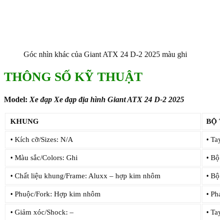
Góc nhìn khác của Giant ATX 24 D-2 2025 màu ghi
THÔNG SỐ KỸ THUẬT
Model:
Xe đạp Xe đạp địa hình Giant ATX 24 D-2 2025
KHUNG
BỘ
• Kích cỡ/Sizes: N/A
• Ta
• Màu sắc/Colors: Ghi
• Bộ
• Chất liệu khung/Frame: Aluxx – hợp kim nhôm
• Bộ
• Phuộc/Fork: Hợp kim nhôm
• Ph
• Giảm xóc/Shock: –
• Ta