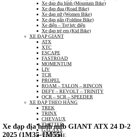
Xe đạp địa hình (Mountain Bike)
Xe đạp đua (Road Bike)
Xe đạp nữ (Women Bike)
Xe đạp gấp (Folding Bike)
Xe điện – Trợ lực điện
Xe đạp trẻ em (Kid Bike)
XE ĐẠP GIANT
ATX
XTC
ESCAPE
FASTROAD
MOMENTUM
LIV
TCR
PROPEL
ROAM – TALON – RINCON
DEFY – REVOLT – TRINITY
OCR – SCR – SPEEDER
XE ĐẠP THEO HÃNG
TREK
TRINX
CHEVAUX
TWITTER
Xe đạp địa hình mtb GIANT ATX 24 D-2
GALAXY
2025 (1M35-1M55)
VINABIKE