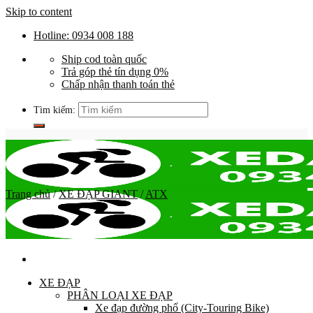
Skip to content
Hotline: 0934 008 188
Ship cod toàn quốc
Trả góp thẻ tín dụng 0%
Chấp nhận thanh toán thẻ
Tìm kiếm:
Trang chủ
/
XE ĐẠP GIANT
/
ATX
XE ĐẠP
PHÂN LOẠI XE ĐẠP
Xe đạp đường phố (City-Touring Bike)