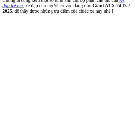
Chúng ta cùng xem một số hình ảnh các bộ phận cấu tạo của
Xe
đạp trẻ em
, xe đạp cho người có vóc dáng nhỏ
Giant ATX 24 D-2
2025
, để thấy được những ưu điểm của chiếc xe này nhé !