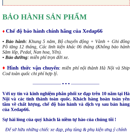
BẢO HÀNH SẢN PHẨM
Chế độ bảo hành chính hãng của Xedap66
♦
• Bảo hành
: Khung 5 năm, Bộ chuyển động + Vành + Ghi đông
Pô tăng 12 tháng, Các linh kiện khác 06 tháng (Không bảo hành
Săm lốp, Pedal, Nan hoa, Yên).
• Bảo dưỡng
: miễn phí trọn đời xe.
♦
Hình thức vận chuyển
:
miễn phí nội thành Hà Nội và Ship
Cod toàn quốc chi phí hợp lý.
——————
• • •
——————
Với uy tín và kinh nghiệm phân phối xe đạp trên 10 năm tại Hà
Nội và các tỉnh thành toàn quốc. Khách hàng hoàn toàn yên
tâm về chất lượng, chế độ bảo hành và dịch vụ sau bán hàng
của Xedap66.
Sự hài lòng của quý khách là niềm tự hào của chúng tôi !
Để sở hữu những chiếc xe đạp, phụ tùng & phụ kiện ưng ý chính