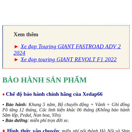
Xem thêm
►
Xe đạp Touring GIANT FASTROAD ADV 2
2024
►
Xe đạp touring GIANT REVOLT F1 2022
BẢO HÀNH SẢN PHẨM
Chế độ bảo hành chính hãng của Xedap66
♦
• Bảo hành
: Khung 5 năm, Bộ chuyển động + Vành + Ghi đông
Pô tăng 12 tháng, Các linh kiện khác 06 tháng (Không bảo hành
Săm lốp, Pedal, Nan hoa, Yên).
• Bảo dưỡng
: miễn phí trọn đời xe.
♦
Hình thức vận chuyển
:
miễn phí nội thành Hà Nội và Ship