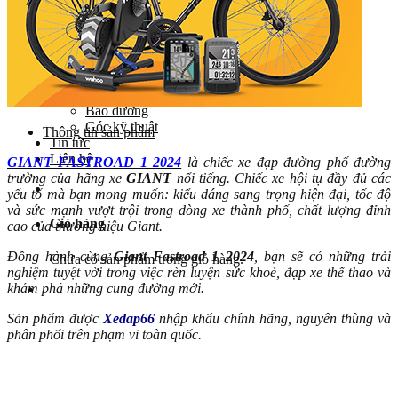
Yên
Cọc yên
Ổ bi
Phụ tùng khác
Khuyến mãi
Dịch vụ
Bảo dưỡng
Góc kỹ thuật
Thông tin sản phẩm
Tin tức
Liên hệ
GIANT FASTROAD 1 2024
là chiếc xe đạp đường phố đường
trường của hãng xe
GIANT
nổi tiếng. Chiếc xe hội tụ đầy đủ các
yếu tố mà bạn mong muốn: kiểu dáng sang trọng hiện đại, tốc độ
và sức mạnh vượt trội trong dòng xe thành phố, chất lượng đỉnh
Giỏ hàng
cao của thương hiệu Giant.
Đồng hành cùng
Giant Fastroad 1 2024
, bạn sẽ có những trải
Chưa có sản phẩm trong giỏ hàng.
nghiệm tuyệt vời trong việc rèn luyện sức khoẻ, đạp xe thể thao và
khám phá những cung đường mới.
Sản phẩm được
Xedap66
nhập khẩu chính hãng, nguyên thùng và
phân phối trên phạm vi toàn quốc.