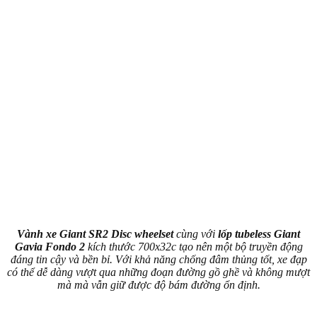
Vành xe Giant SR2 Disc wheelset
cùng với
lốp tubeless Giant
Gavia Fondo 2
kích thước 700x32c tạo nên một bộ truyền động
đáng tin cậy và bền bỉ. Với khả năng chống đâm thủng tốt, xe đạp
có thể dễ dàng vượt qua những đoạn đường gồ ghề và không mượt
mà mà vẫn giữ được độ bám đường ổn định.