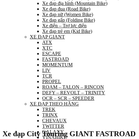
Xe đạp địa hình (Mountain Bike)
Xe đạp đua (Road Bike)
Xe đạp nữ (Women Bike)
Xe đạp gấp (Folding Bike)
Xe điện – Trợ lực điện
Xe đạp trẻ em (Kid Bike)
XE ĐẠP GIANT
ATX
XTC
ESCAPE
FASTROAD
MOMENTUM
LIV
TCR
PROPEL
ROAM – TALON – RINCON
DEFY – REVOLT – TRINITY
OCR – SCR – SPEEDER
XE ĐẠP THEO HÃNG
TREK
TRINX
CHEVAUX
TWITTER
GALAXY
Xe đạp City Touring GIANT FASTROAD
VINABIKE