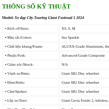
THÔNG SỐ KỸ THUẬT
Model:
Xe đạp City Touring Giant Fastroad 1 2024
•
Kích cỡ/Sizes:
XS, S, M
•
Màu sắc/Colors:
Sea Sparkle
•
Chất liệu khung/Frame:
ALUXX-Grade Aluminium, dis
•
Phuộc/Fork:
Advanced-Grade Composite
•
Giảm xóc/Shock:
N/A
•
Vành xe/Rims:
Giant SR2 Disc wheelset
•
Đùm/Hubs:
Giant SR2 Disc wheelset
•
Căm/Spokes:
Giant SR2 Disc wheelset
•
Lốp xe/Tires:
Giant Gavia Fondo 2, tubeless