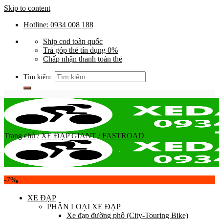
Skip to content
Hotline: 0934 008 188
Ship cod toàn quốc
Trả góp thẻ tín dụng 0%
Chấp nhận thanh toán thẻ
Tìm kiếm:
Trang chủ
/
XE ĐẠP GIANT
/
FASTROAD
-7%
XE ĐẠP
PHÂN LOẠI XE ĐẠP
Xe đạp đường phố (City-Touring Bike)