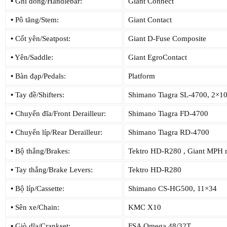
•
Ghi đông/Handlebar:
Giant Connect
•
Pô tăng/Stem:
Giant Contact
•
Cốt yên/Seatpost:
Giant D-Fuse Composite
•
Yên/Saddle:
Giant EgroContact
•
Bàn đạp/Pedals:
Platform
•
Tay đề/Shifters:
Shimano Tiagra SL-4700, 2×1
•
Chuyển đĩa/Front Derailleur:
Shimano Tiagra FD-4700
•
Chuyển líp/Rear Derailleur:
Shimano Tiagra RD-4700
•
Bộ thắng/Brakes:
Tektro HD-R280 , Giant MPH r
•
Tay thắng/Brake Levers:
Tektro HD-R280
•
Bộ líp/Cassette:
Shimano CS-HG500, 11×34
•
Sên xe/Chain:
KMC X10
•
Giò dĩa/Crankset:
FSA Omega 48/32T