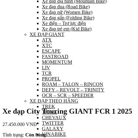
Xe đạp địa hình (Mountain Bike)
Xe đạp đua (Road Bike)
Xe đạp nữ (Women Bike)
Xe đạp gấp (Folding Bike)
Xe điện – Trợ lực điện
Xe đạp trẻ em (Kid Bike)
XE ĐẠP GIANT
ATX
XTC
ESCAPE
FASTROAD
MOMENTUM
LIV
TCR
PROPEL
ROAM – TALON – RINCON
DEFY – REVOLT – TRINITY
OCR – SCR – SPEEDER
XE ĐẠP THEO HÃNG
TREK
Xe đạp City Touring GIANT FCR 1 2025
TRINX
CHEVAUX
TWITTER
27.450.000
VNĐ
GALAXY
VINABIKE
Tình trạng:
Còn hàng