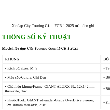
Xe đạp City Touring Giant FCR 1 2025 màu đen ghi
THÔNG SỐ KỸ THUẬT
Model:
Xe đạp City Touring Giant FCR 1 2025
KHUNG:
BỘ
•
Kích cỡ/Sizes: M, S
•
Tay
•
Màu sắc/Colors: Ghi Đen
•
Bộ 
•
Chất liệu khung/Frame: GIANT ALUXX SL, 12x142mm
•
Bộ 
thru-axle, disc
•
Phuộc/Fork: GIANT advander-Grade OverDrive Steerer,
•
Pha
12x100mm thru-axle, disc