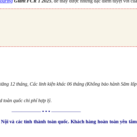
Touring
Giant FCR 1 2025
, để thấy được những đặc điểm tuyệt vời của
ng 12 tháng, Các linh kiện khác 06 tháng (Không bảo hành Săm lốp,
 toàn quốc chi phí hợp lý.
——————
• • •
——————
 Nội và các tỉnh thành toàn quốc. Khách hàng hoàn toàn yên tâm