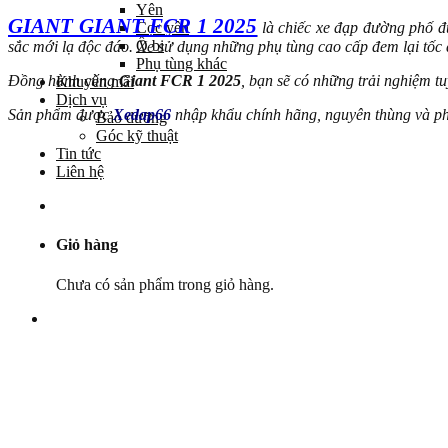
Yên
GIANT GIANT FCR 1 2025
Cọc yên
là chiếc xe đạp đường phố đ
Ổ bi
sắc mới lạ độc đáo. Xe sử dụng những phụ tùng cao cấp đem lại tốc 
Phụ tùng khác
Đồng hành cùng
Giant FCR 1 2025
, bạn sẽ có những trải nghiệm t
Khuyến mãi
Dịch vụ
Sản phẩm được
Xedap66
nhập khẩu chính hãng, nguyên thùng và ph
Bảo dưỡng
Góc kỹ thuật
Tin tức
Liên hệ
Giỏ hàng
Chưa có sản phẩm trong giỏ hàng.