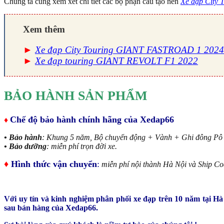
Chúng ta cùng xem xet chi tiết các bộ phận cấu tạo nên
Xe đạp City 
Xem thêm
►
Xe đạp City Touring GIANT FASTROAD 1 2024
►
Xe đạp touring GIANT REVOLT F1 2022
BẢO HÀNH SẢN PHẨM
Chế độ bảo hành chính hãng của Xedap66
♦
• Bảo hành
: Khung 5 năm, Bộ chuyển động + Vành + Ghi đông Pô tă
• Bảo dưỡng
: miễn phí trọn đời xe.
♦
Hình thức vận chuyển
:
miễn phí nội thành Hà Nội và Ship Cod
Với uy tín và kinh nghiệm phân phối xe đạp trên 10 năm tại Hà
sau bán hàng của Xedap66.