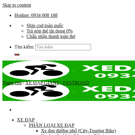
Skip to content
Hotline: 0934 008 188
Ship cod toàn quốc
Trả góp thẻ tín dụng 0%
Chấp nhận thanh toán thẻ
Tìm kiếm:
Trang chủ
/
XE ĐẠP GIANT
/
FASTROAD
XE ĐẠP
PHÂN LOẠI XE ĐẠP
Xe đạp đường phố (City-Touring Bike)