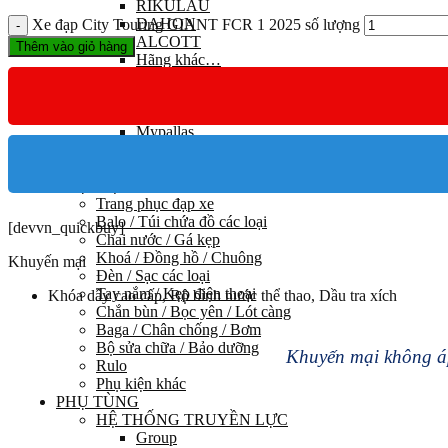
RIKULAU
DAHON
Xe đạp City Touring GIANT FCR 1 2025 số lượng
ALCOTT
Thêm vào giỏ hàng
Hãng khác…
XE ĐẠP NHẬT BẢN
Maruishi
Louis Garneau
Mypallas
Fortina
Kawamura
PHỤ KIỆN
Trang phục đạp xe
Balo / Túi chứa đồ các loại
[devvn_quickbuy]
Chai nước / Gá kẹp
Khoá / Đồng hồ / Chuông
Khuyến mại
Đèn / Sạc các loại
Tay nắm / Kẹp điện thoại
Khóa dây cao cấp, Bộ bình nước thể thao, Dầu tra xích
Chắn bùn / Bọc yên / Lót càng
Baga / Chân chống / Bơm
Bộ sửa chữa / Bảo dưỡng
Khuyến mại không áp
Rulo
Phụ kiện khác
PHỤ TÙNG
HỆ THỐNG TRUYỀN LỰC
Group