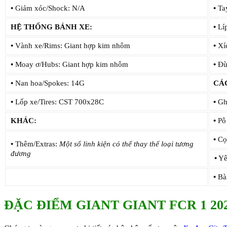
•
Giảm xóc/Shock: N/A
•
Tay
HỆ THỐNG BÁNH XE:
•
Líp
•
Vành xe/Rims: Giant hợp kim nhôm
•
Xí
•
Moay ơ/Hubs: Giant hợp kim nhôm
•
Đùi
•
Nan hoa/Spokes: 14G
CÁ
•
Lốp xe/Tires: CST 700x28C
•
Gh
KHÁC:
•
Pô
•
Cọc
•
Thêm/Extras:
Một số linh kiện có thể thay thế loại tương
đương
•
Yê
•
Bà
ĐẶC ĐIỂM GIANT GIANT FCR 1 20