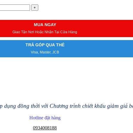
MUA NGAY
Giao Tận Nơi Hoặc Nhận Tại Cửa Hàng
TRẢ GÓP QUA THẺ
Visa, Master, JCB
 dụng đồng thời với Chương trình chiết khấu giảm giá 
Hotline đặt hàng
0934008188