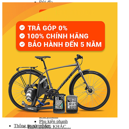
Đùi đĩa
Tay đề (chuyển số)
Gạt líp / Gạt đĩa
Xích (Sên)
Líp
Pedal (Bàn đạp)
HỆ THỐNG CHUYỂN ĐỘNG
Trục giữa
Moay ơ
Vành xe (Niềng)
Săm xe (Ruột xe)
Lốp xe (Vỏ xe)
Nan hoa (Căm)
HỆ THỐNG LÁI
Ghi đông (Tay lái)
Pô tăng
Cổ phuộc
Phuộc (Giảm xóc)
HỆ THỐNG PHANH
Bộ phanh / Cụm phanh
Tay phanh / Dây
Má phanh
Đĩa phanh
Phụ kiện phanh
Thông tin sản phẩm
PHỤ TÙNG KHÁC…