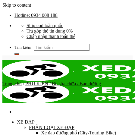
Skip to content
Hotline: 0934 008 188
Ship cod toàn quốc
Trả góp thẻ tín dụng 0%
Chấp nhận thanh toán thẻ
Tìm kiếm:
Trang chủ
/
PHỤ KIỆN
/
Bộ sửa chữa / Bảo dưỡng
XE ĐẠP
PHÂN LOẠI XE ĐẠP
Xe đạp đường phố (City-Touring Bike)