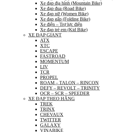
Xe đạp địa hình (Mountain Bike)
Xe đạp đua (Road Bike)
Xe đạp nữ (Women Bike)
Xe đạp gấp (Folding Bike)
Xe điện – Trợ lực điện
Xe đạp trẻ em (Kid Bike)
XE ĐẠP GIANT
ATX
XTC
ESCAPE
FASTROAD
MOMENTUM
LIV
TCR
PROPEL
ROAM – TALON – RINCON
DEFY – REVOLT – TRINITY
OCR – SCR – SPEEDER
XE ĐẠP THEO HÃNG
TREK
TRINX
CHEVAUX
TWITTER
GALAXY
VINABIKE