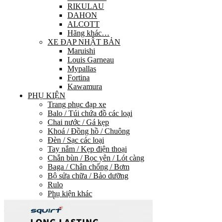
RIKULAU
DAHON
ALCOTT
Hãng khác…
XE ĐẠP NHẬT BẢN
Maruishi
Louis Garneau
Mypallas
Fortina
Kawamura
PHỤ KIỆN
Trang phục đạp xe
Balo / Túi chứa đồ các loại
Chai nước / Gá kẹp
Khoá / Đồng hồ / Chuông
Đèn / Sạc các loại
Tay nắm / Kẹp điện thoại
Chắn bùn / Bọc yên / Lót càng
Baga / Chân chống / Bơm
Bộ sửa chữa / Bảo dưỡng
Rulo
Phụ kiện khác
PHỤ TÙNG
HỆ THỐNG TRUYỀN LỰC
Group