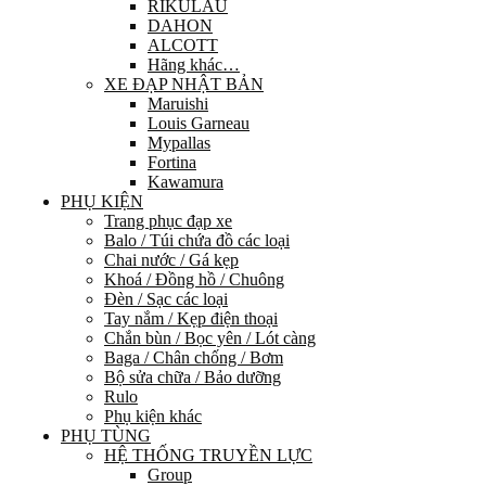
RIKULAU
DAHON
ALCOTT
Hãng khác…
XE ĐẠP NHẬT BẢN
Maruishi
Louis Garneau
Mypallas
Fortina
Kawamura
PHỤ KIỆN
Trang phục đạp xe
Balo / Túi chứa đồ các loại
Chai nước / Gá kẹp
Khoá / Đồng hồ / Chuông
Đèn / Sạc các loại
Tay nắm / Kẹp điện thoại
Chắn bùn / Bọc yên / Lót càng
Baga / Chân chống / Bơm
Bộ sửa chữa / Bảo dưỡng
Rulo
Phụ kiện khác
PHỤ TÙNG
HỆ THỐNG TRUYỀN LỰC
Group