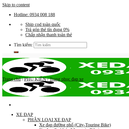
Skip to content
Hotline: 0934 008 188
Ship cod toàn quốc
Trả góp thẻ tín dụng 0%
Chấp nhận thanh toán thẻ
Tìm kiếm:
Trang chủ
/
PHỤ KIỆN
/
Trang phục đạp xe
XE ĐẠP
PHÂN LOẠI XE ĐẠP
Xe đạp đường phố (City-Touring Bike)