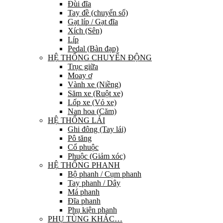
Đùi đĩa
Tay đề (chuyển số)
Gạt líp / Gạt đĩa
Xích (Sên)
Líp
Pedal (Bàn đạp)
HỆ THỐNG CHUYỂN ĐỘNG
Trục giữa
Moay ơ
Vành xe (Niềng)
Săm xe (Ruột xe)
Lốp xe (Vỏ xe)
Nan hoa (Căm)
HỆ THỐNG LÁI
Ghi đông (Tay lái)
Pô tăng
Cổ phuộc
Phuộc (Giảm xóc)
HỆ THỐNG PHANH
Bộ phanh / Cụm phanh
Tay phanh / Dây
Má phanh
Đĩa phanh
Phụ kiện phanh
PHỤ TÙNG KHÁC…