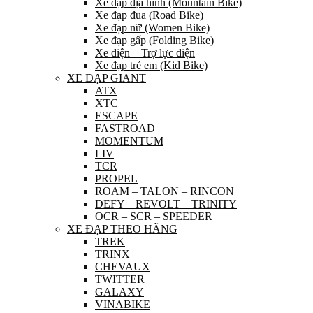
Xe đạp địa hình (Mountain Bike)
Xe đạp đua (Road Bike)
Xe đạp nữ (Women Bike)
Xe đạp gấp (Folding Bike)
Xe điện – Trợ lực điện
Xe đạp trẻ em (Kid Bike)
XE ĐẠP GIANT
ATX
XTC
ESCAPE
FASTROAD
MOMENTUM
LIV
TCR
PROPEL
ROAM – TALON – RINCON
DEFY – REVOLT – TRINITY
OCR – SCR – SPEEDER
XE ĐẠP THEO HÃNG
TREK
TRINX
CHEVAUX
TWITTER
GALAXY
VINABIKE