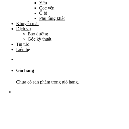
Yên
Cọc yên
Ổ bi
Phụ tùng khác
Khuyến mãi
Dịch vụ
Bảo dưỡng
Góc kỹ thuật
Tin tức
Liên hệ
Giỏ hàng
Chưa có sản phẩm trong giỏ hàng.