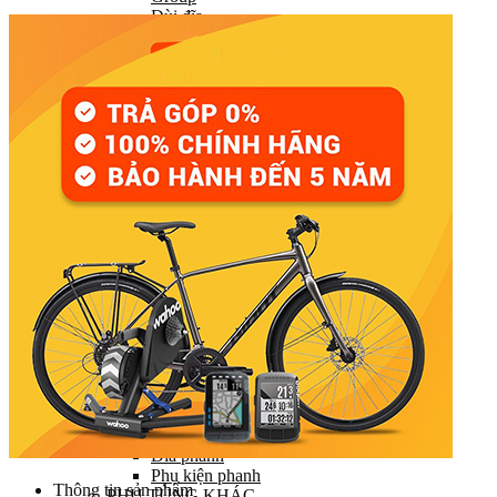
Đùi đĩa
Tay đề (chuyển số)
Gạt líp / Gạt đĩa
Xích (Sên)
Líp
Pedal (Bàn đạp)
HỆ THỐNG CHUYỂN ĐỘNG
Trục giữa
Moay ơ
Vành xe (Niềng)
Săm xe (Ruột xe)
Lốp xe (Vỏ xe)
Nan hoa (Căm)
HỆ THỐNG LÁI
Ghi đông (Tay lái)
Pô tăng
Cổ phuộc
Phuộc (Giảm xóc)
HỆ THỐNG PHANH
Bộ phanh / Cụm phanh
Tay phanh / Dây
Má phanh
Đĩa phanh
Phụ kiện phanh
Thông tin sản phẩm
PHỤ TÙNG KHÁC…