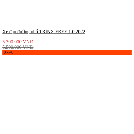
Xe đạp đường phố TRINX FREE 1.0 2022
5.300.000
VNĐ
5.500.000
VNĐ
-23%