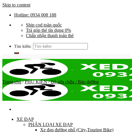
Skip to content
Hotline: 0934 008 188
Ship cod toàn quốc
Trả góp thẻ tín dụng 0%
Chấp nhận thanh toán thẻ
Tìm kiếm:
Trang chủ
/
PHỤ KIỆN
/
Bộ sửa chữa / Bảo dưỡng
XE ĐẠP
PHÂN LOẠI XE ĐẠP
Xe đạp đường phố (City-Touring Bike)