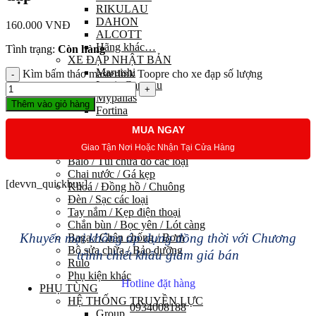
RIKULAU
DAHON
160.000
VNĐ
ALCOTT
Hãng khác…
Tình trạng:
Còn hàng
XE ĐẠP NHẬT BẢN
Maruishi
Kìm bấm tháo masterlink Toopre cho xe đạp số lượng
Louis Garneau
Mypallas
Thêm vào giỏ hàng
Fortina
Kawamura
MUA NGAY
PHỤ KIỆN
Giao Tận Nơi Hoặc Nhận Tại Cửa Hàng
Trang phục đạp xe
Balo / Túi chứa đồ các loại
Chai nước / Gá kẹp
[devvn_quickbuy]
Khoá / Đồng hồ / Chuông
Đèn / Sạc các loại
Tay nắm / Kẹp điện thoại
Chắn bùn / Bọc yên / Lót càng
Khuyến mại không áp dụng đồng thời với Chương
Baga / Chân chống / Bơm
Bộ sửa chữa / Bảo dưỡng
trình chiết khấu giảm giá bán
Rulo
Phụ kiện khác
Hotline đặt hàng
PHỤ TÙNG
HỆ THỐNG TRUYỀN LỰC
0934008188
Group