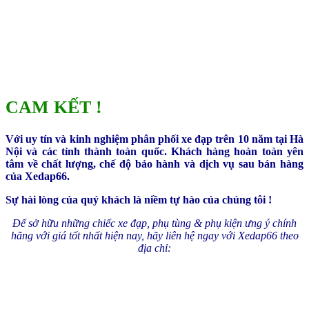
CAM KẾT !
Với uy tín và kinh nghiệm phân phối xe đạp trên 10 năm tại Hà
Nội và các tỉnh thành toàn quốc. Khách hàng hoàn toàn yên
tâm về chất lượng, chế độ bảo hành và dịch vụ sau bán hàng
của Xedap66.
Sự hài lòng của quý khách là niềm tự hào của chúng tôi !
Để sở hữu những chiếc xe đạp, phụ tùng & phụ kiện ưng ý chính
hãng với giá tốt nhất hiện nay, hãy liên hệ ngay với Xedap66 theo
địa chỉ: