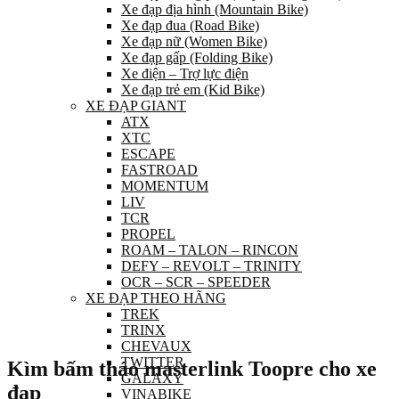
Xe đạp địa hình (Mountain Bike)
Xe đạp đua (Road Bike)
Xe đạp nữ (Women Bike)
Xe đạp gấp (Folding Bike)
Xe điện – Trợ lực điện
Xe đạp trẻ em (Kid Bike)
XE ĐẠP GIANT
ATX
XTC
ESCAPE
FASTROAD
MOMENTUM
LIV
TCR
PROPEL
ROAM – TALON – RINCON
DEFY – REVOLT – TRINITY
OCR – SCR – SPEEDER
XE ĐẠP THEO HÃNG
TREK
TRINX
CHEVAUX
TWITTER
Kìm bấm tháo masterlink Toopre cho xe
GALAXY
đạp
VINABIKE