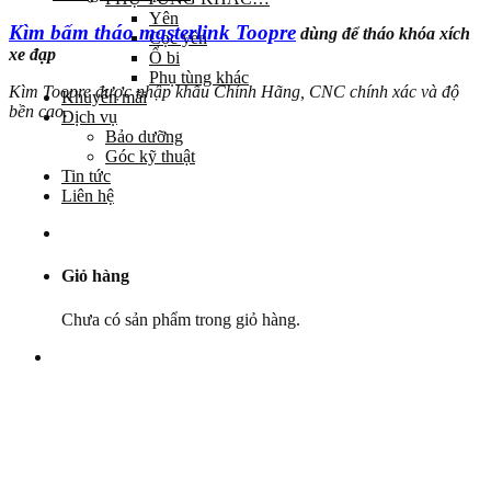
Yên
Kìm bấm tháo masterlink Toopre
dùng để tháo khóa xích
Cọc yên
xe đạp
Ổ bi
Phụ tùng khác
Kìm Toopre được nhập khẩu Chính Hãng, CNC chính xác và độ
Khuyến mãi
bền cao.
Dịch vụ
Bảo dưỡng
Góc kỹ thuật
Tin tức
Liên hệ
Giỏ hàng
Chưa có sản phẩm trong giỏ hàng.