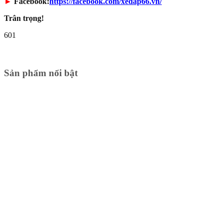
►
Facebook:
https://facebook.com/xedap66.vn/
Trân trọng!
601
Sản phẩm nổi bật