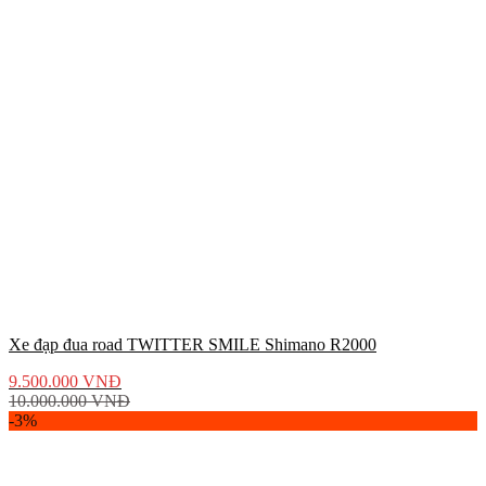
Xe đạp đua road TWITTER SMILE Shimano R2000
9.500.000
VNĐ
10.000.000
VNĐ
-3%