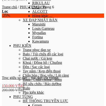
RIKULAU
Trang chủ
/
PHỤ TÙNG
/
Trang 6
DAHON
Lọc
ALCOTT
-25%
Hãng khác…
XE ĐẠP NHẬT BẢN
Maruishi
Louis Garneau
Mypallas
Fortina
Kawamura
PHỤ KIỆN
Trang phục đạp xe
Balo / Túi chứa đồ các loại
Chai nước / Gá kẹp
Khoá / Đồng hồ / Chuông
Đèn / Sạc các loại
Tay nắm / Kẹp điện thoại
Chắn bùn / Bọc yên / Lót càng
Trục giữa xe đạp – bạc đạn cốt vuông
Baga / Chân chống / Bơm
Bộ sửa chữa / Bảo dưỡng
150.000
VNĐ
Rulo
200.000
VNĐ
Phụ kiện khác
PHỤ TÙNG
HỆ THỐNG TRUYỀN LỰC
Group