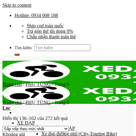
Skip to content
Hotline: 0934 008 188
Ship cod toàn quốc
Trả góp thẻ tín dụng 0%
Chấp nhận thanh toán thẻ
Tìm kiếm:
Trang chủ
/
PHỤ TÙNG
/
Trang 6
Trang chủ
/
PHỤ TÙNG
/
Trang 6
Lọc
Hiển thị 136–162 của 272 kết quả
XE ĐẠP
PHÂN LOẠI XE ĐẠP
Xe đạp đường phố (City-Touring Bike)
Khoảng giá