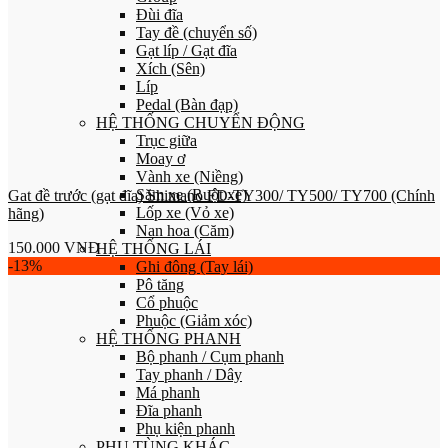
Đùi đĩa
Tay đề (chuyển số)
Gạt líp / Gạt đĩa
Xích (Sên)
Líp
Pedal (Bàn đạp)
HỆ THỐNG CHUYỂN ĐỘNG
Trục giữa
Moay ơ
Vành xe (Niềng)
Săm xe (Ruột xe)
Gat đề trước (gạt đĩa) Shimano FD-TY300/ TY500/ TY700 (Chính
Lốp xe (Vỏ xe)
hãng)
Nan hoa (Căm)
150.000
VNĐ
HỆ THỐNG LÁI
-13%
Ghi đông (Tay lái)
Pô tăng
Cổ phuộc
Phuộc (Giảm xóc)
HỆ THỐNG PHANH
Bộ phanh / Cụm phanh
Tay phanh / Dây
Má phanh
Đĩa phanh
Phụ kiện phanh
PHỤ TÙNG KHÁC…