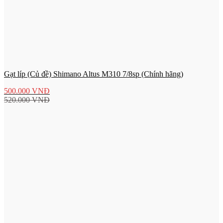
Gạt líp (Củ đề) Shimano Altus M310 7/8sp (Chính hãng)
500.000
VNĐ
520.000
VNĐ