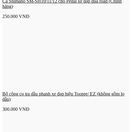
Cá Shimano SM-SH10/11/12 cho Pedal xe đạp đua road (Chính
hãng)
250.000
VNĐ
Bộ công cụ tra dầu phanh xe đạp hiệu Toopre/ EZ (không gồm lọ
dầu)
300.000
VNĐ