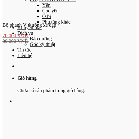
Yên
Cọc yên
Ổ bi
Phụ tùng khác
Bộ phanh V thường xe đạp
Khuyến mãi
Dịch vụ
70.000
VNĐ
Bảo dưỡng
80.000
VNĐ
Góc kỹ thuật
Tin tức
Liên hệ
Giỏ hàng
Chưa có sản phẩm trong giỏ hàng.