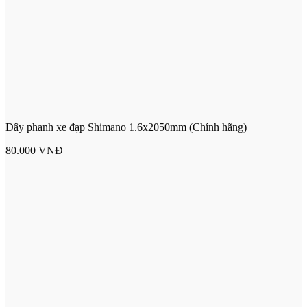
Dây phanh xe đạp Shimano 1.6x2050mm (Chính hãng)
80.000
VNĐ