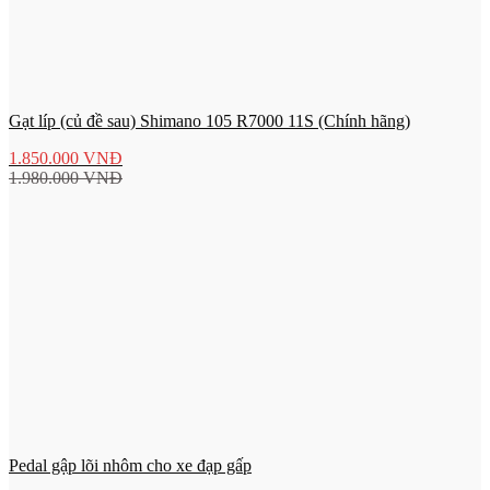
Gạt líp (củ đề sau) Shimano 105 R7000 11S (Chính hãng)
1.850.000
VNĐ
1.980.000
VNĐ
Pedal gập lõi nhôm cho xe đạp gấp