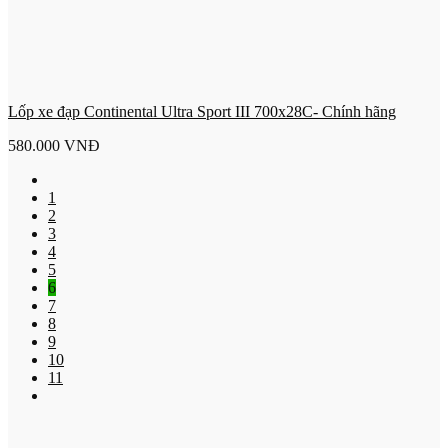
Lốp xe đạp Continental Ultra Sport III 700x28C- Chính hãng
580.000
VNĐ
1
2
3
4
5
6
7
8
9
10
11