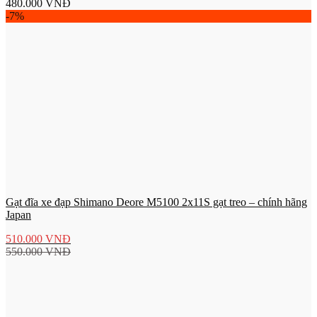
480.000
VNĐ
-7%
Gạt đĩa xe đạp Shimano Deore M5100 2x11S gạt treo – chính hãng
Japan
510.000
VNĐ
550.000
VNĐ