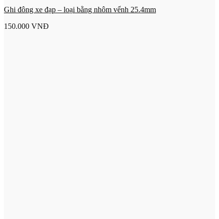
Ghi đông xe đạp – loại bằng nhôm vểnh 25.4mm
150.000
VNĐ