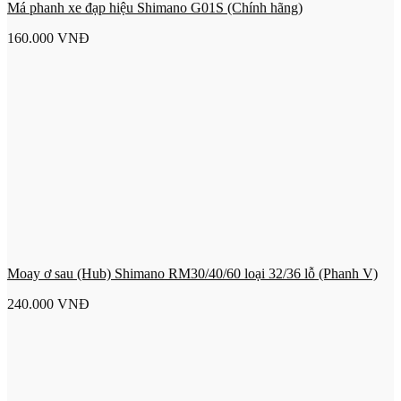
Má phanh xe đạp hiệu Shimano G01S (Chính hãng)
160.000
VNĐ
Moay ơ sau (Hub) Shimano RM30/40/60 loại 32/36 lỗ (Phanh V)
240.000
VNĐ