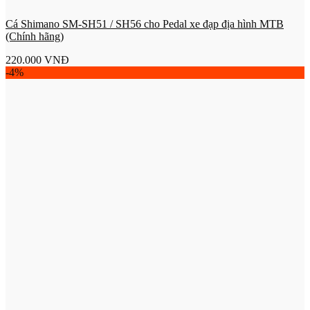
Cá Shimano SM-SH51 / SH56 cho Pedal xe đạp địa hình MTB
(Chính hãng)
220.000
VNĐ
-4%