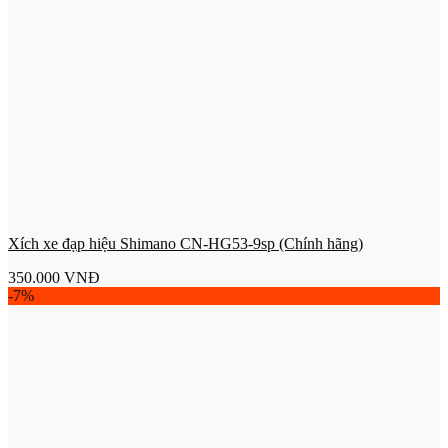
Xích xe đạp hiệu Shimano CN-HG53-9sp (Chính hãng)
350.000
VNĐ
-7%