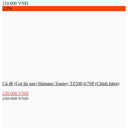
110.000
VNĐ
-12%
Củ đề (Gạt líp sau) Shimano Touney TZ500 6/7SP (Chính hãng)
220.000
VNĐ
250.000
VNĐ