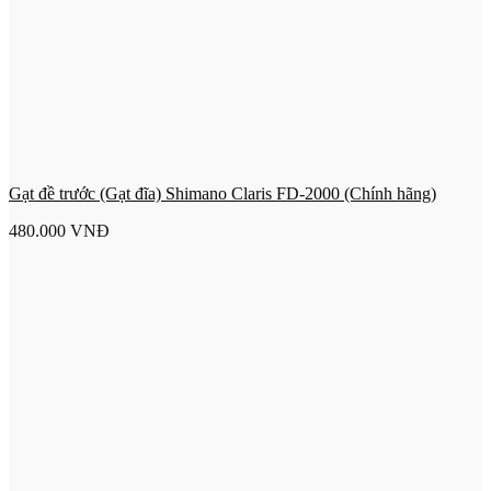
Gạt đề trước (Gạt đĩa) Shimano Claris FD-2000 (Chính hãng)
480.000
VNĐ