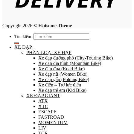
Copyright 2026 ©
Flatsome Theme
Tìm kiếm:
XE ĐẠP
PHÂN LOẠI XE ĐẠP
Xe đạp đường phố (City-Touring Bike)
Xe đạp địa hình (Mountain Bike)
Xe đạp đua (Road Bike)
Xe đạp nữ (Women Bike)
Xe đạp gấp (Folding Bike)
Xe điện – Trợ lực điện
Xe đạp trẻ em (Kid Bike)
XE ĐẠP GIANT
ATX
XTC
ESCAPE
FASTROAD
MOMENTUM
LIV
TCR