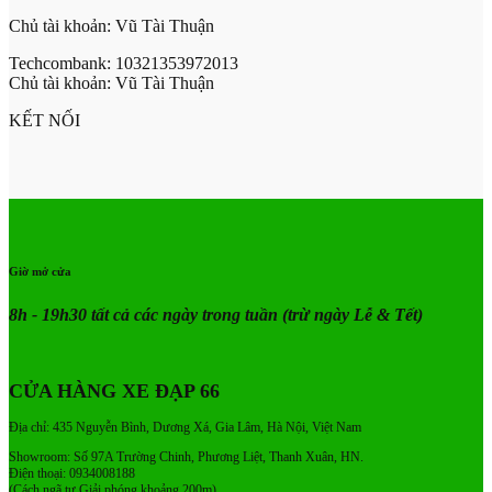
Chủ tài khoản: Vũ Tài Thuận
Techcombank: 10321353972013
Chủ tài khoản: Vũ Tài Thuận
KẾT NỐI
Giờ mở cửa
8h - 19h30 tất cả các ngày trong tuần
(trừ ngày Lễ & Tết)
CỬA HÀNG XE ĐẠP 66
Địa chỉ: 435 Nguyễn Bình, Dương Xá, Gia Lâm, Hà Nội, Việt Nam
Showroom: Số 97A Trường Chinh, Phương Liệt, Thanh Xuân, HN.
Điện thoại: 0934008188
(Cách ngã tư Giải phóng khoảng 200m)