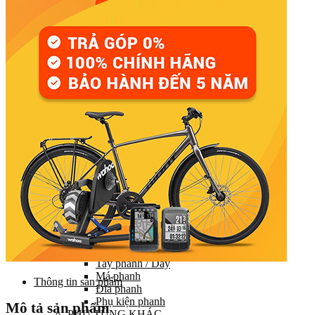
Đùi đĩa
Tay đề (chuyển số)
Gạt líp / Gạt đĩa
Xích (Sên)
Líp
Pedal (Bàn đạp)
HỆ THỐNG CHUYỂN ĐỘNG
Trục giữa
Moay ơ
Vành xe (Niềng)
Săm xe (Ruột xe)
Lốp xe (Vỏ xe)
Nan hoa (Căm)
HỆ THỐNG LÁI
Ghi đông (Tay lái)
Pô tăng
Cổ phuộc
Phuộc (Giảm xóc)
HỆ THỐNG PHANH
Bộ phanh / Cụm phanh
Tay phanh / Dây
Má phanh
Thông tin sản phẩm
Đĩa phanh
Phụ kiện phanh
Mô tả sản phẩm
PHỤ TÙNG KHÁC…