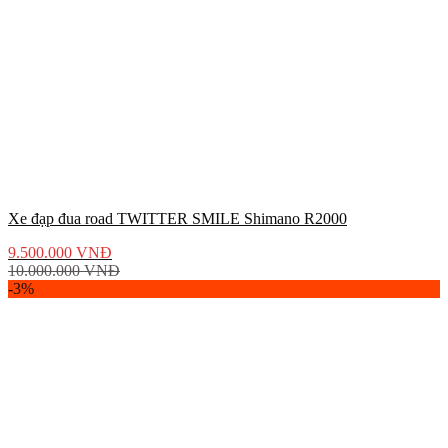
Xe đạp đua road TWITTER SMILE Shimano R2000
9.500.000
VNĐ
10.000.000
VNĐ
-3%