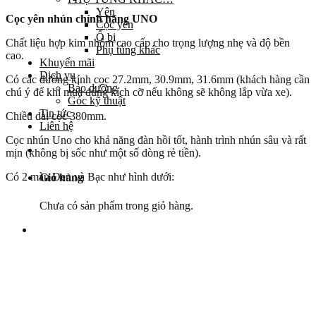
Yên
Cọc yên nhún chính hãng UNO
Cọc yên
Ổ bi
Chất liệu hợp kim nhôm cao cấp cho trọng lượng nhẹ và độ bền
Phụ tùng khác
cao.
Khuyến mãi
Dịch vụ
Có các đường kính cọc 27.2mm, 30.9mm, 31.6mm (khách hàng cần
Bảo dưỡng
chú ý để khi mua đúng kích cỡ nếu không sẽ không lắp vừa xe).
Góc kỹ thuật
Tin tức
Chiều dài cọc 380mm.
Liên hệ
Cọc nhún Uno cho khả năng đàn hồi tốt, hành trình nhún sâu và rất
mịn (không bị sốc như một số dòng rẻ tiền).
Có 2 màu Đen và Bạc như hình dưới:
Giỏ hàng
Chưa có sản phẩm trong giỏ hàng.