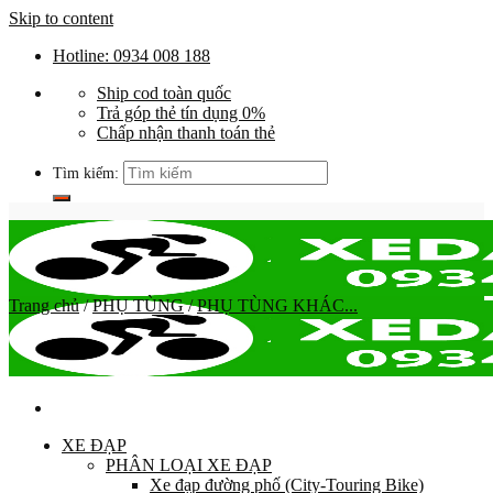
Skip to content
Hotline: 0934 008 188
Ship cod toàn quốc
Trả góp thẻ tín dụng 0%
Chấp nhận thanh toán thẻ
Tìm kiếm:
Trang chủ
/
PHỤ TÙNG
/
PHỤ TÙNG KHÁC...
XE ĐẠP
PHÂN LOẠI XE ĐẠP
Xe đạp đường phố (City-Touring Bike)