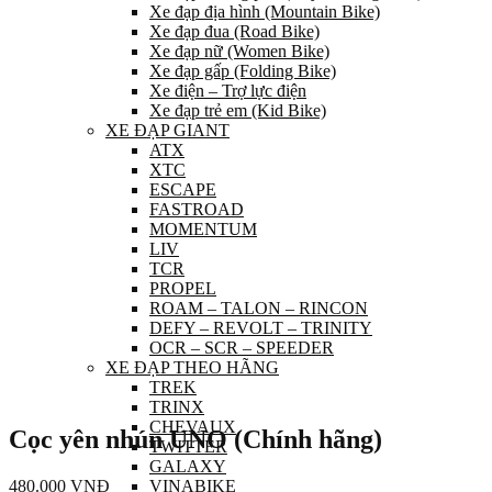
Xe đạp địa hình (Mountain Bike)
Xe đạp đua (Road Bike)
Xe đạp nữ (Women Bike)
Xe đạp gấp (Folding Bike)
Xe điện – Trợ lực điện
Xe đạp trẻ em (Kid Bike)
XE ĐẠP GIANT
ATX
XTC
ESCAPE
FASTROAD
MOMENTUM
LIV
TCR
PROPEL
ROAM – TALON – RINCON
DEFY – REVOLT – TRINITY
OCR – SCR – SPEEDER
XE ĐẠP THEO HÃNG
TREK
TRINX
CHEVAUX
Cọc yên nhún UNO (Chính hãng)
TWITTER
GALAXY
480.000
VNĐ
VINABIKE