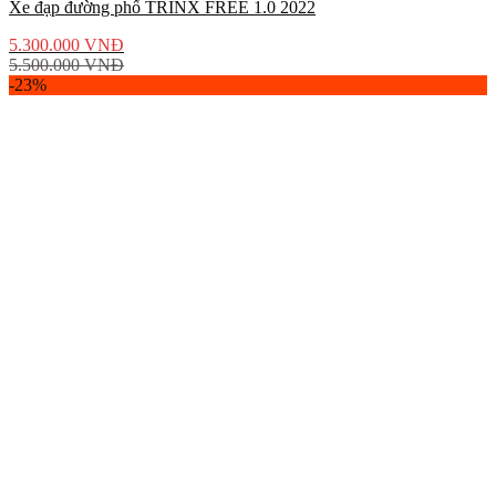
Xe đạp đường phố TRINX FREE 1.0 2022
5.300.000
VNĐ
5.500.000
VNĐ
-23%