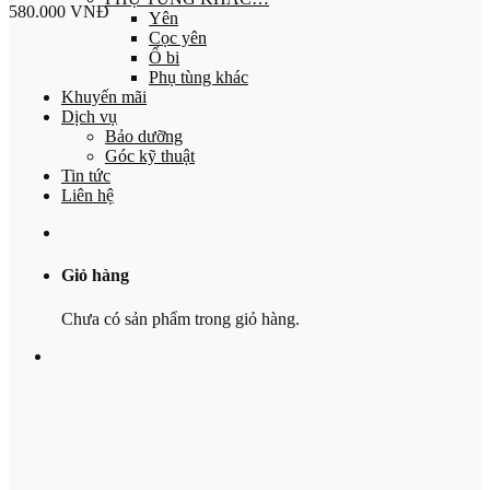
580.000
VNĐ
Yên
Cọc yên
Ổ bi
Phụ tùng khác
Khuyến mãi
Dịch vụ
Bảo dưỡng
Góc kỹ thuật
Tin tức
Liên hệ
Giỏ hàng
Chưa có sản phẩm trong giỏ hàng.