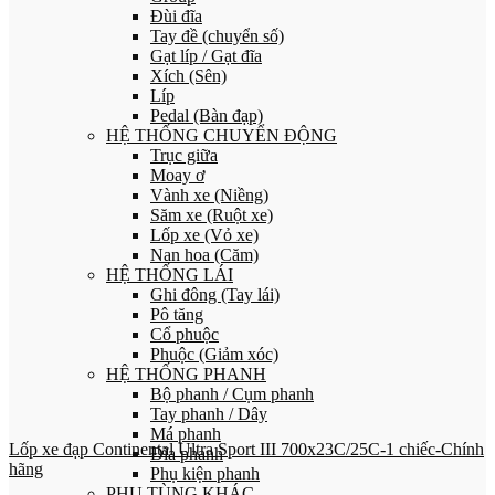
Đùi đĩa
Tay đề (chuyển số)
Gạt líp / Gạt đĩa
Xích (Sên)
Líp
Pedal (Bàn đạp)
HỆ THỐNG CHUYỂN ĐỘNG
Trục giữa
Moay ơ
Vành xe (Niềng)
Săm xe (Ruột xe)
Lốp xe (Vỏ xe)
Nan hoa (Căm)
HỆ THỐNG LÁI
Ghi đông (Tay lái)
Pô tăng
Cổ phuộc
Phuộc (Giảm xóc)
HỆ THỐNG PHANH
Bộ phanh / Cụm phanh
Tay phanh / Dây
Má phanh
Lốp xe đạp Continental Ultra Sport III 700x23C/25C-1 chiếc-Chính
Đĩa phanh
hãng
Phụ kiện phanh
PHỤ TÙNG KHÁC…