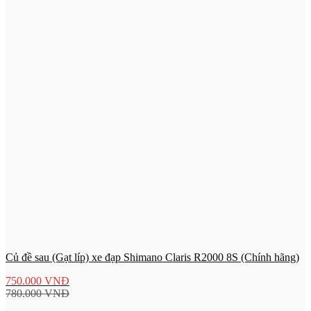
Củ đề sau (Gạt líp) xe đạp Shimano Claris R2000 8S (Chính hãng)
750.000
VNĐ
780.000
VNĐ