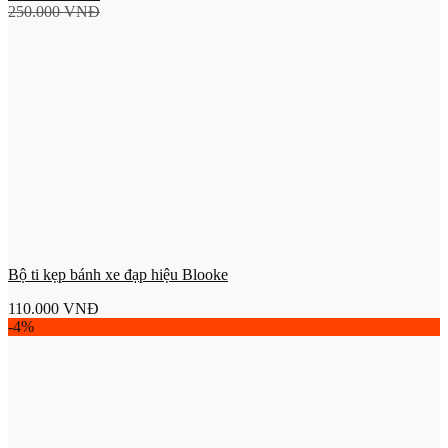
250.000
VNĐ
Bộ ti kẹp bánh xe đạp hiệu Blooke
110.000
VNĐ
-4%