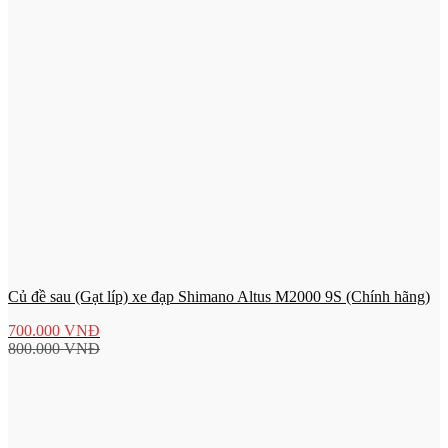
Củ đề sau (Gạt líp) xe đạp Shimano Altus M2000 9S (Chính hãng)
700.000
VNĐ
800.000
VNĐ