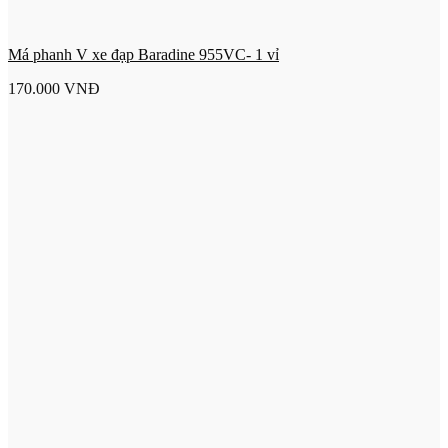
Má phanh V xe đạp Baradine 955VC- 1 vỉ
170.000
VNĐ