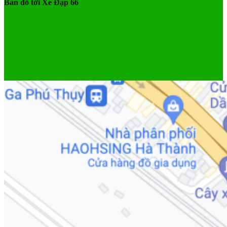
Bản đồ tới Xe Đạp 66