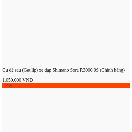
Củ đề sau (Gạt líp) xe đạp Shimano Sora R3000 9S (Chính hãng)
1.050.000
VNĐ
-14%