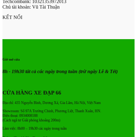
Techcombank: 10321353972013
Chủ tài khoản: Vũ Tài Thuận
KẾT NỐI
Giờ mở cửa
8h - 19h30 tất cả các ngày trong tuần
(trừ ngày Lễ & Tết)
CỬA HÀNG XE ĐẠP 66
Địa chỉ: 435 Nguyễn Bình, Dương Xá, Gia Lâm, Hà Nội, Việt Nam
Showroom: Số 97A Trường Chinh, Phương Liệt, Thanh Xuân, HN.
Điện thoại: 0934008188
(Cách ngã tư Giải phóng khoảng 200m)
Làm việc: 8h00 – 19h30 các ngày trong tuần