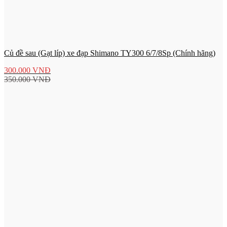
Củ đề sau (Gạt líp) xe đạp Shimano TY300 6/7/8Sp (Chính hãng)
300.000
VNĐ
350.000
VNĐ