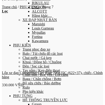
RIKULAU
Trang chủ
/
PHỤ TÙNG
/
Trang 7
DAHON
Lọc
ALCOTT
Hãng khác…
XE ĐẠP NHẬT BẢN
Maruishi
Louis Garneau
Mypallas
Fortina
Kawamura
PHỤ KIỆN
Trang phục đạp xe
Balo / Túi chứa đồ các loại
Chai nước / Gá kẹp
Khoá / Đồng hồ / Chuông
Đèn / Sạc các loại
Tay nắm / Kẹp điện thoại
Lốp xe đạp Continental City Ride 700x35C (622×37)- chiếc- Chính
Chắn bùn / Bọc yên / Lót càng
hãng
Baga / Chân chống / Bơm
Bộ sửa chữa / Bảo dưỡng
330.000
VNĐ
Rulo
Phụ kiện khác
PHỤ TÙNG
HỆ THỐNG TRUYỀN LỰC
Group