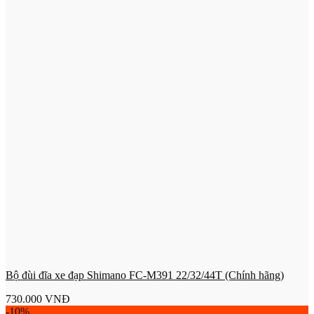
Bộ đùi đĩa xe đạp Shimano FC-M391 22/32/44T (Chính hãng)
730.000
VNĐ
-10%