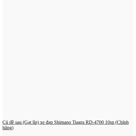
Củ đề sau (Gạt líp) xe đạp Shimano Tiagra RD-4700 10sp (Chính
hãng)