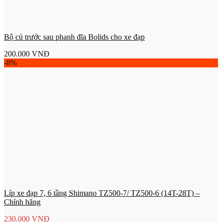
Bộ củ trước sau phanh đĩa Bolids cho xe đạp
200.000
VNĐ
-8%
Líp xe đạp 7, 6 tầng Shimano TZ500-7/ TZ500-6 (14T-28T) –
Chính hãng
230.000
VNĐ