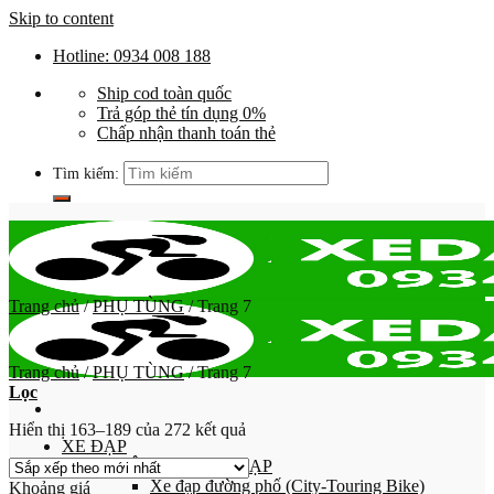
Skip to content
Hotline: 0934 008 188
Ship cod toàn quốc
Trả góp thẻ tín dụng 0%
Chấp nhận thanh toán thẻ
Tìm kiếm:
Trang chủ
/
PHỤ TÙNG
/
Trang 7
Trang chủ
/
PHỤ TÙNG
/
Trang 7
Lọc
Hiển thị 163–189 của 272 kết quả
XE ĐẠP
PHÂN LOẠI XE ĐẠP
Xe đạp đường phố (City-Touring Bike)
Khoảng giá