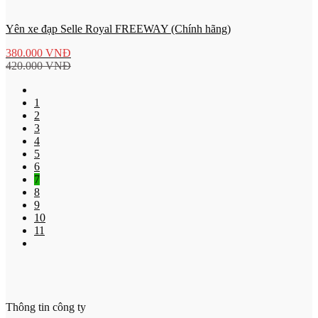
Yên xe đạp Selle Royal FREEWAY (Chính hãng)
380.000
VNĐ
420.000
VNĐ
1
2
3
4
5
6
7
8
9
10
11
Thông tin công ty