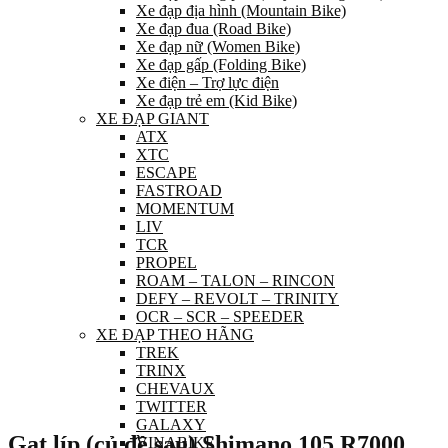
Xe đạp địa hình (Mountain Bike)
Xe đạp đua (Road Bike)
Xe đạp nữ (Women Bike)
Xe đạp gấp (Folding Bike)
Xe điện – Trợ lực điện
Xe đạp trẻ em (Kid Bike)
XE ĐẠP GIANT
ATX
XTC
ESCAPE
FASTROAD
MOMENTUM
LIV
TCR
PROPEL
ROAM – TALON – RINCON
DEFY – REVOLT – TRINITY
OCR – SCR – SPEEDER
XE ĐẠP THEO HÃNG
TREK
TRINX
CHEVAUX
TWITTER
GALAXY
Gạt líp (củ đề sau) Shimano 105 R7000
VINABIKE