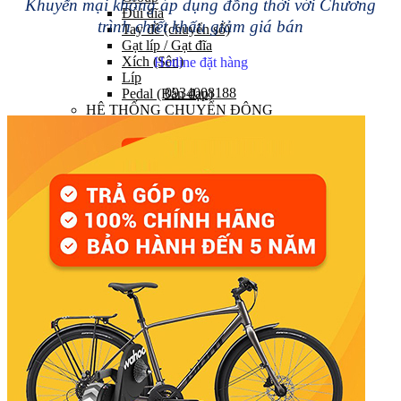
Khuyến mại không áp dụng đồng thời với Chương
Đùi đĩa
trình chiết khấu giảm giá bán
Tay đề (chuyển số)
Gạt líp / Gạt đĩa
Xích (Sên)
Hotline đặt hàng
Líp
0934008188
Pedal (Bàn đạp)
HỆ THỐNG CHUYỂN ĐỘNG
Trục giữa
Moay ơ
Vành xe (Niềng)
Săm xe (Ruột xe)
Lốp xe (Vỏ xe)
Nan hoa (Căm)
HỆ THỐNG LÁI
Ghi đông (Tay lái)
Pô tăng
Cổ phuộc
Phuộc (Giảm xóc)
HỆ THỐNG PHANH
Bộ phanh / Cụm phanh
Tay phanh / Dây
Má phanh
Đĩa phanh
Phụ kiện phanh
PHỤ TÙNG KHÁC…