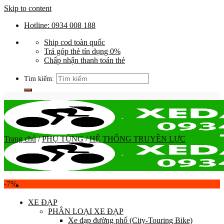
Skip to content
Hotline: 0934 008 188
Ship cod toàn quốc
Trả góp thẻ tín dụng 0%
Chấp nhận thanh toán thẻ
Tìm kiếm:
Trang chủ
/
PHỤ TÙNG
/
HỆ THỐNG TRUYỀN LỰC
-7%
XE ĐẠP
PHÂN LOẠI XE ĐẠP
Xe đạp đường phố (City-Touring Bike)