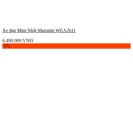
Xe đạp Mini Nhật Maruishi WEA2611
6.490.000
VNĐ
-1%