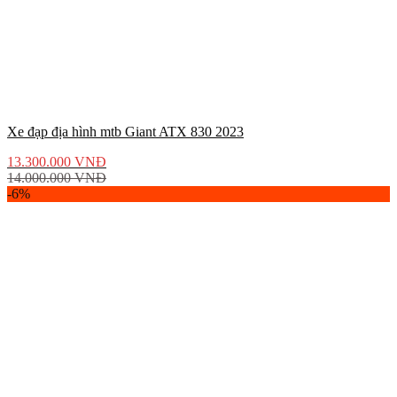
Xe đạp địa hình mtb Giant ATX 830 2023
13.300.000
VNĐ
14.000.000
VNĐ
-6%