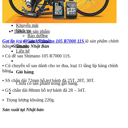
Yên
Cọc yên
Ổ bi
Phụ tùng khác
Khuyến mãi
Dịch vụ
Thông tin sản phẩm
Bảo dưỡng
Góc kỹ thuật
Gạt líp (củ đề sau) Shimano 105 R7000 11S
là sản phẩm chính
Tin tức
hãng
Shimano Nhật Bản
Liên hệ
•
Củ đề sau Shimano 105 R7000 11S.
•
Củ chuyển số sau dành cho xe đua, loại 11 tầng líp hàng chính
hãng.
Giỏ hàng
•
SS chân dài 72mm hỗ trợ bánh đà 25T, 28T, 30T.
Chưa có sản phẩm trong giỏ hàng.
•
GS chân dài 88mm hỗ trợ bánh đà 28 – 34T.
•
Trọng lượng khoảng 220g.
Sản xuất tại Nhật bản