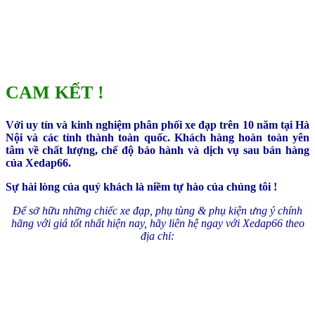
CAM KẾT !
Với uy tín và kinh nghiệm phân phối xe đạp trên 10 năm tại Hà
Nội và các tỉnh thành toàn quốc. Khách hàng hoàn toàn yên
tâm về chất lượng, chế độ bảo hành và dịch vụ sau bán hàng
của Xedap66.
Sự hài lòng của quý khách là niềm tự hào của chúng tôi !
Để sở hữu những chiếc xe đạp, phụ tùng & phụ kiện ưng ý chính
hãng với giá tốt nhất hiện nay, hãy liên hệ ngay với Xedap66 theo
địa chỉ: