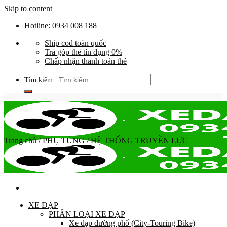
Skip to content
Hotline: 0934 008 188
Ship cod toàn quốc
Trả góp thẻ tín dụng 0%
Chấp nhận thanh toán thẻ
Tìm kiếm:
Trang chủ
/
PHỤ TÙNG
/
HỆ THỐNG TRUYỀN LỰC
XE ĐẠP
PHÂN LOẠI XE ĐẠP
Xe đạp đường phố (City-Touring Bike)