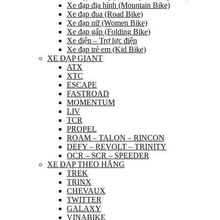
Xe đạp địa hình (Mountain Bike)
Xe đạp đua (Road Bike)
Xe đạp nữ (Women Bike)
Xe đạp gấp (Folding Bike)
Xe điện – Trợ lực điện
Xe đạp trẻ em (Kid Bike)
XE ĐẠP GIANT
ATX
XTC
ESCAPE
FASTROAD
MOMENTUM
LIV
TCR
PROPEL
ROAM – TALON – RINCON
DEFY – REVOLT – TRINITY
OCR – SCR – SPEEDER
XE ĐẠP THEO HÃNG
TREK
TRINX
CHEVAUX
TWITTER
GALAXY
VINABIKE