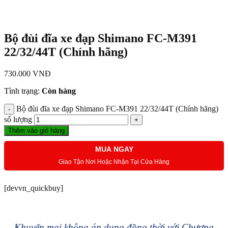
Bộ đùi đĩa xe đạp Shimano FC-M391
22/32/44T (Chính hãng)
730.000
VNĐ
Tình trạng:
Còn hàng
Bộ đùi đĩa xe đạp Shimano FC-M391 22/32/44T (Chính hãng)
số lượng
Thêm vào giỏ hàng
MUA NGAY
Giao Tận Nơi Hoặc Nhận Tại Cửa Hàng
[devvn_quickbuy]
Khuyến mại không áp dụng đồng thời với Chương