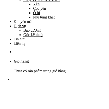
Yên
Cọc yên
Ổ bi
Phụ tùng khác
Khuyến mãi
Dịch vụ
Bảo dưỡng
Góc kỹ thuật
Tin tức
Liên hệ
Giỏ hàng
Chưa có sản phẩm trong giỏ hàng.