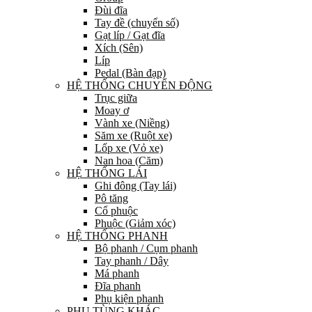
Đùi đĩa
Tay đề (chuyển số)
Gạt líp / Gạt đĩa
Xích (Sên)
Líp
Pedal (Bàn đạp)
HỆ THỐNG CHUYỂN ĐỘNG
Trục giữa
Moay ơ
Vành xe (Niềng)
Săm xe (Ruột xe)
Lốp xe (Vỏ xe)
Nan hoa (Căm)
HỆ THỐNG LÁI
Ghi đông (Tay lái)
Pô tăng
Cổ phuộc
Phuộc (Giảm xóc)
HỆ THỐNG PHANH
Bộ phanh / Cụm phanh
Tay phanh / Dây
Má phanh
Đĩa phanh
Phụ kiện phanh
PHỤ TÙNG KHÁC…