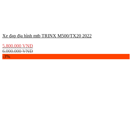
Xe đạp địa hình mtb TRINX M500/TX20 2022
5.800.000
VNĐ
6.000.000
VNĐ
-3%