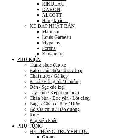
RIKULAU
DAHON
ALCOTT
Hãng khác…
XE ĐẠP NHẬT BẢN
Maruishi
Louis Garneau
Mypallas
Fortina
Kawamura
PHỤ KIỆN
Trang phục đạp xe
Balo / Túi chứa đồ các loại
Chai nước / Gá kẹp
Khoá / Đồng hồ / Chuông
Đèn / Sạc các loại
Tay nắm / Kẹp điện thoại
Chắn bùn / Bọc yên / Lót càng
Baga / Chân chống / Bơm
Bộ sửa chữa / Bảo dưỡng
Rulo
Phụ kiện khác
PHỤ TÙNG
HỆ THỐNG TRUYỀN LỰC
Group