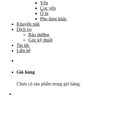
Yên
Cọc yên
Ổ bi
Phụ tùng khác
Khuyến mãi
Dịch vụ
Bảo dưỡng
Góc kỹ thuật
Tin tức
Liên hệ
Giỏ hàng
Chưa có sản phẩm trong giỏ hàng.