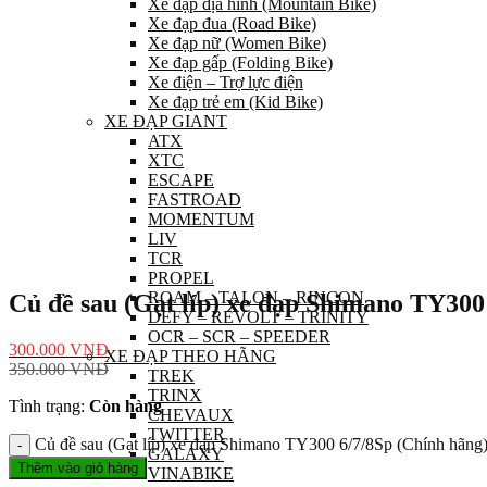
Xe đạp địa hình (Mountain Bike)
Xe đạp đua (Road Bike)
Xe đạp nữ (Women Bike)
Xe đạp gấp (Folding Bike)
Xe điện – Trợ lực điện
Xe đạp trẻ em (Kid Bike)
XE ĐẠP GIANT
ATX
XTC
ESCAPE
FASTROAD
MOMENTUM
LIV
TCR
PROPEL
ROAM – TALON – RINCON
Củ đề sau (Gạt líp) xe đạp Shimano TY300
DEFY – REVOLT – TRINITY
OCR – SCR – SPEEDER
300.000
VNĐ
XE ĐẠP THEO HÃNG
350.000
VNĐ
TREK
TRINX
Tình trạng:
Còn hàng
CHEVAUX
TWITTER
Củ đề sau (Gạt líp) xe đạp Shimano TY300 6/7/8Sp (Chính hãng)
GALAXY
Thêm vào giỏ hàng
VINABIKE