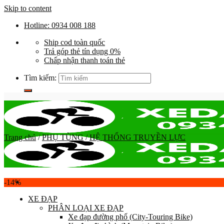
Skip to content
Hotline: 0934 008 188
Ship cod toàn quốc
Trả góp thẻ tín dụng 0%
Chấp nhận thanh toán thẻ
Tìm kiếm:
Trang chủ
/
PHỤ TÙNG
/
HỆ THỐNG TRUYỀN LỰC
-14%
XE ĐẠP
PHÂN LOẠI XE ĐẠP
Xe đạp đường phố (City-Touring Bike)