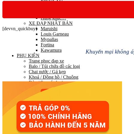
RIKULAU
DAHON
ALCOTT
Hãng khác…
XE ĐẠP NHẬT BẢN
[devvn_quickbuy]
Maruishi
Louis Garneau
Mypallas
Fortina
Kawamura
Khuyến mại không áp
PHỤ KIỆN
Trang phục đạp xe
Balo / Túi chứa đồ các loại
Chai nước / Gá kẹp
Khoá / Đồng hồ / Chuông
Đèn / Sạc các loại
Tay nắm / Kẹp điện thoại
Chắn bùn / Bọc yên / Lót càng
Baga / Chân chống / Bơm
Bộ sửa chữa / Bảo dưỡng
Rulo
Phụ kiện khác
PHỤ TÙNG
HỆ THỐNG TRUYỀN LỰC
Group