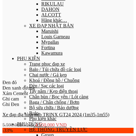
RIKULAU
DAHON
ALCOTT
Hãng khác…
XE ĐẠP NHẬT BẢN
Maruishi
Louis Garneau
Mypallas
Fortina
Kawamura
PHỤ KIỆN
Trang phục đạp xe
Balo / Túi chứa đồ các loại
Chai nước / Gá kẹp
Khoá / Đồng hồ / Chuông
Đen đỏ
Đèn / Sạc các loại
Đen xanh dương
Tay nắm / Kẹp điện thoại
Xám Cement
Chắn bùn / Bọc yên / Lót càng
Ghi cam
Baga / Chân chống / Bơm
Ghi Đen
Bộ sửa chữa / Bảo dưỡng
Rulo
Xe đạp địa hình mtb TRINX GT24 2024 (1m35-1m55)
Phụ kiện khác
PHỤ TÙNG
5.590.000
VNĐ
4.550.000
VNĐ
HỆ THỐNG TRUYỀN LỰC
-33%
Group