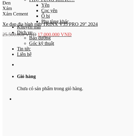
Đen
Yên
Xám
Cọc yên
Xám Cement
Ổ bi
Phụ tùng khác
Xe đạp địa hình mtb TRINX V35 PRO 29″ 2024
Khuyến mãi
Dịch vụ
25.500.000
VNĐ
17.000.000
VNĐ
Bảo dưỡng
Góc kỹ thuật
Tin tức
Liên hệ
Giỏ hàng
Chưa có sản phẩm trong giỏ hàng.