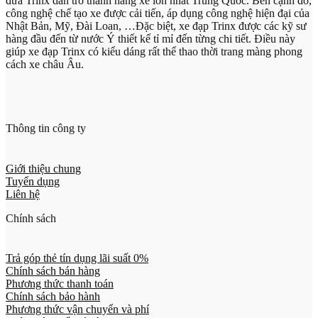
đưa Trinx dần trở thành hãng xe lớn nhất Trung Quốc. Bên cạnh đó,
công nghệ chế tạo xe được cải tiến, áp dụng công nghệ hiện đại của
Nhật Bản, Mỹ, Đài Loan, …Đặc biệt, xe đạp Trinx được các kỹ sư
hàng đầu đến từ nước Ý thiết kế tỉ mỉ đến từng chi tiết. Điều này
giúp xe đạp Trinx có kiểu dáng rất thể thao thời trang màng phong
cách xe châu Âu.
Thông tin công ty
Giới thiệu chung
Tuyển dụng
Liên hệ
Chính sách
Trả góp thẻ tín dụng lãi suất 0%
Chính sách bán hàng
Phương thức thanh toán
Chính sách bảo hành
Phương thức vận chuyển và phí