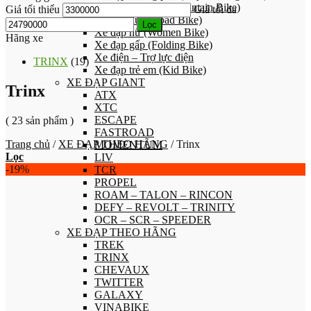
Xe đạp địa hình (Mountain Bike)
Giá tối thiểu
Giá tối đa
Xe đạp đua (Road Bike)
Lọc
Xe đạp nữ (Women Bike)
Hãng xe
Xe đạp gấp (Folding Bike)
Xe điện – Trợ lực điện
TRINX
(19)
Xe đạp trẻ em (Kid Bike)
XE ĐẠP GIANT
Trinx
ATX
XTC
ESCAPE
( 23 sản phẩm )
FASTROAD
Trang chủ
/
XE ĐẠP THEO HÃNG
/
Trinx
MOMENTUM
Lọc
LIV
-19%
TCR
PROPEL
ROAM – TALON – RINCON
DEFY – REVOLT – TRINITY
OCR – SCR – SPEEDER
XE ĐẠP THEO HÃNG
TREK
TRINX
CHEVAUX
TWITTER
GALAXY
VINABIKE