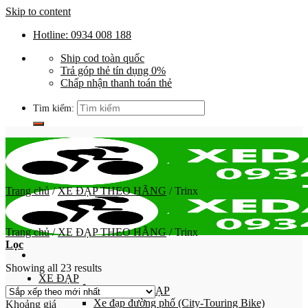
Skip to content
Hotline: 0934 008 188
Ship cod toàn quốc
Trả góp thẻ tín dụng 0%
Chấp nhận thanh toán thẻ
Tìm kiếm:
Trang chủ
/
XE ĐẠP THEO HÃNG
/
Trinx
Trang chủ
/
XE ĐẠP THEO HÃNG
/
Trinx
Lọc
Showing all 23 results
XE ĐẠP
PHÂN LOẠI XE ĐẠP
Xe đạp đường phố (City-Touring Bike)
Khoảng giá