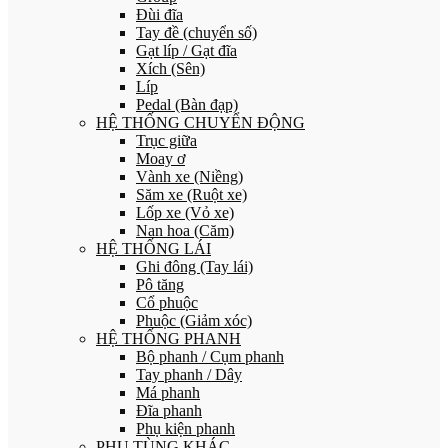
Đùi đĩa
Tay đề (chuyển số)
Gạt líp / Gạt đĩa
Xích (Sên)
Líp
Pedal (Bàn đạp)
HỆ THỐNG CHUYỂN ĐỘNG
Trục giữa
Moay ơ
Vành xe (Niềng)
Săm xe (Ruột xe)
Lốp xe (Vỏ xe)
Nan hoa (Căm)
HỆ THỐNG LÁI
Ghi đông (Tay lái)
Pô tăng
Cổ phuộc
Phuộc (Giảm xóc)
HỆ THỐNG PHANH
Bộ phanh / Cụm phanh
Tay phanh / Dây
Má phanh
Đĩa phanh
Phụ kiện phanh
PHỤ TÙNG KHÁC…