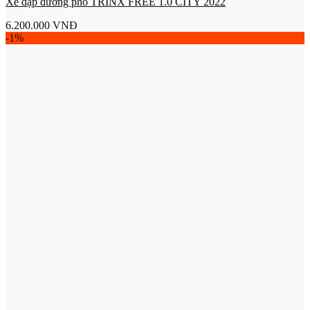
Xe đạp đường phố TRINX FREE 1.0 CITY 2022
6.200.000
VNĐ
-1%