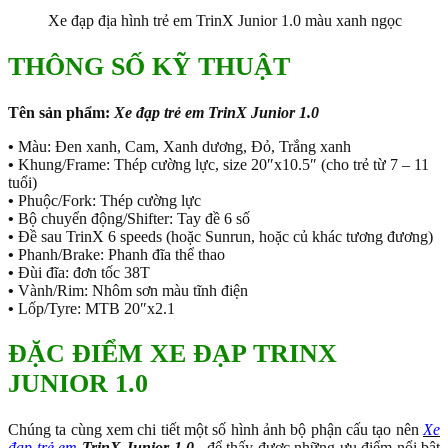
Xe đạp địa hình trẻ em TrinX Junior 1.0 màu xanh ngọc
THÔNG SỐ KỸ THUẬT
Tên sản phẩm:
Xe đạp trẻ em TrinX Junior 1.0
•
Màu: Đen xanh, Cam, Xanh dương, Đỏ, Trắng xanh
•
Khung/Frame: Thép cường lực, size 20″x10.5″ (cho trẻ từ 7 – 11
tuổi)
•
Phuộc/Fork: Thép cường lực
•
Bộ chuyển động/Shifter: Tay đề 6 số
•
Đề sau TrinX 6 speeds (hoặc Sunrun, hoặc củ khác tương đương)
•
Phanh/Brake: Phanh đĩa thể thao
•
Đùi đĩa: đơn tốc 38T
•
Vành/Rim: Nhôm sơn màu tĩnh điện
•
Lốp/Tyre: MTB 20″x2.1
ĐẶC ĐIỂM XE ĐẠP TRINX
JUNIOR 1.0
Chúng ta cùng xem chi tiết một số hình ảnh bộ phận cấu tạo nên
Xe
đạp trẻ em
TrinX Junior 1.0
,
để thấy được những ưu điểm nổi bật