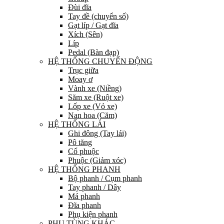
Đùi đĩa
Tay đề (chuyển số)
Gạt líp / Gạt đĩa
Xích (Sên)
Líp
Pedal (Bàn đạp)
HỆ THỐNG CHUYỂN ĐỘNG
Trục giữa
Moay ơ
Vành xe (Niềng)
Săm xe (Ruột xe)
Lốp xe (Vỏ xe)
Nan hoa (Căm)
HỆ THỐNG LÁI
Ghi đông (Tay lái)
Pô tăng
Cổ phuộc
Phuộc (Giảm xóc)
HỆ THỐNG PHANH
Bộ phanh / Cụm phanh
Tay phanh / Dây
Má phanh
Đĩa phanh
Phụ kiện phanh
PHỤ TÙNG KHÁC…