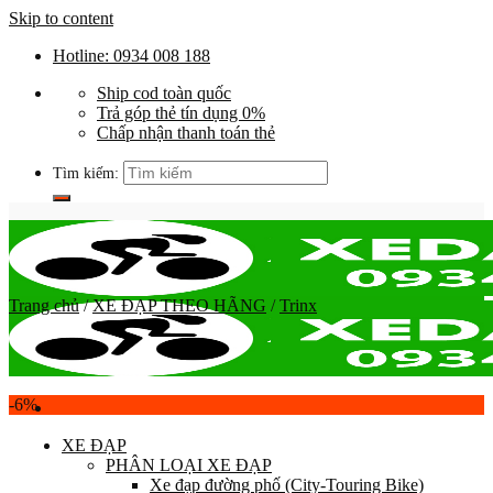
Skip to content
Hotline: 0934 008 188
Ship cod toàn quốc
Trả góp thẻ tín dụng 0%
Chấp nhận thanh toán thẻ
Tìm kiếm:
Trang chủ
/
XE ĐẠP THEO HÃNG
/
Trinx
-6%
XE ĐẠP
PHÂN LOẠI XE ĐẠP
Xe đạp đường phố (City-Touring Bike)