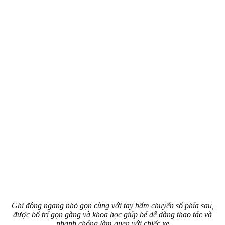
Ghi đông ngang nhỏ gọn cùng với tay bấm chuyển số phía sau,
được bố trí gọn gàng và khoa học giúp bé dễ dàng thao tác và
nhanh chóng làm quen với chiếc xe