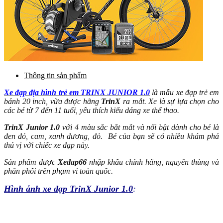
Thông tin sản phẩm
Xe đạp địa hình trẻ em TRINX JUNIOR 1.0
là mẫu xe đạp trẻ em
bánh 20 inch, vừa được hãng
TrinX
ra mắt. Xe là sự lựa chọn cho
các bé từ 7 đến 11 tuổi, yêu thích kiểu dáng xe thể thao.
TrinX Junior 1.0
với 4 màu sắc bắt mắt và nổi bật dành cho bé là
đen đỏ, cam, xanh dương, đỏ. Bé của bạn sẽ có nhiều khám phá
thú vị với chiếc xe đạp này.
Sản phẩm được
Xedap66
nhập khẩu chính hãng, nguyên thùng và
phân phối trên phạm vi toàn quốc.
Hình ảnh xe đạp TrinX Junior 1.0
: