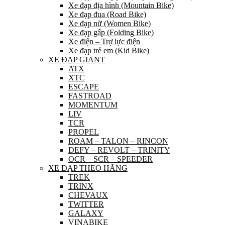
Xe đạp địa hình (Mountain Bike)
Xe đạp đua (Road Bike)
Xe đạp nữ (Women Bike)
Xe đạp gấp (Folding Bike)
Xe điện – Trợ lực điện
Xe đạp trẻ em (Kid Bike)
XE ĐẠP GIANT
ATX
XTC
ESCAPE
FASTROAD
MOMENTUM
LIV
TCR
PROPEL
ROAM – TALON – RINCON
DEFY – REVOLT – TRINITY
OCR – SCR – SPEEDER
XE ĐẠP THEO HÃNG
TREK
TRINX
CHEVAUX
TWITTER
GALAXY
VINABIKE