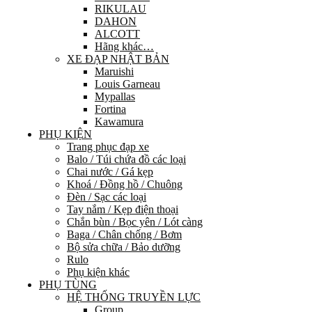
RIKULAU
DAHON
ALCOTT
Hãng khác…
XE ĐẠP NHẬT BẢN
Maruishi
Louis Garneau
Mypallas
Fortina
Kawamura
PHỤ KIỆN
Trang phục đạp xe
Balo / Túi chứa đồ các loại
Chai nước / Gá kẹp
Khoá / Đồng hồ / Chuông
Đèn / Sạc các loại
Tay nắm / Kẹp điện thoại
Chắn bùn / Bọc yên / Lót càng
Baga / Chân chống / Bơm
Bộ sửa chữa / Bảo dưỡng
Rulo
Phụ kiện khác
PHỤ TÙNG
HỆ THỐNG TRUYỀN LỰC
Group