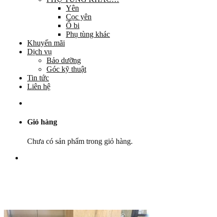
Yên
Cọc yên
Ổ bi
Phụ tùng khác
Khuyến mãi
Dịch vụ
Bảo dưỡng
Góc kỹ thuật
Tin tức
Liên hệ
Giỏ hàng
Chưa có sản phẩm trong giỏ hàng.