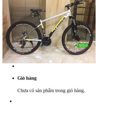
Yên
Cọc yên
Ổ bi
Phụ tùng khác
Khuyến mãi
Dịch vụ
Bảo dưỡng
Góc kỹ thuật
Tin tức
Liên hệ
Giỏ hàng
Chưa có sản phẩm trong giỏ hàng.