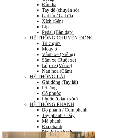
Đùi đĩa
Tay đề (chuyển số)
Gạt líp / Gạt đĩa
Xích (Sên)
Líp
Pedal (Bàn đạp)
HỆ THỐNG CHUYỂN ĐỘNG
Trục giữa
Moay ơ
Vành xe (Niềng)
Săm xe (Ruột xe)
Lốp xe (Vỏ xe)
Nan hoa (Căm)
HỆ THỐNG LÁI
Ghi đông (Tay lái)
Pô tăng
Cổ phuộc
Phuộc (Giảm xóc)
HỆ THỐNG PHANH
Bộ phanh / Cụm phanh
Tay phanh / Dây
Má phanh
Đĩa phanh
Phụ kiện phanh
PHỤ TÙNG KHÁC…