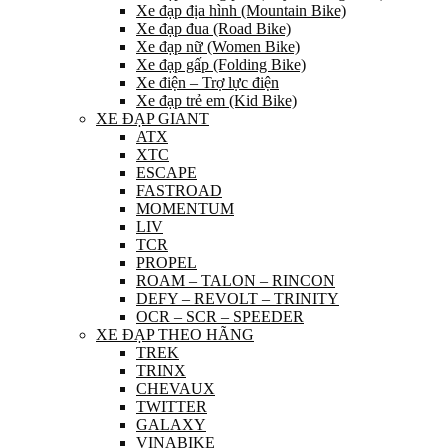
Xe đạp địa hình (Mountain Bike)
Xe đạp đua (Road Bike)
Xe đạp nữ (Women Bike)
Xe đạp gấp (Folding Bike)
Xe điện – Trợ lực điện
Xe đạp trẻ em (Kid Bike)
XE ĐẠP GIANT
ATX
XTC
ESCAPE
FASTROAD
MOMENTUM
LIV
TCR
PROPEL
ROAM – TALON – RINCON
DEFY – REVOLT – TRINITY
OCR – SCR – SPEEDER
XE ĐẠP THEO HÃNG
TREK
TRINX
CHEVAUX
TWITTER
GALAXY
VINABIKE