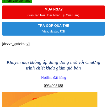
Thêm vào giỏ hàng
MUA NGAY
Giao Tận Nơi Hoặc Nhận Tại Cửa Hàng
TRẢ GÓP QUA THẺ
Visa, Master, JCB
[devvn_quickbuy]
Khuyến mại không áp dụng đồng thời với Chương
trình chiết khấu giảm giá bán
Hotline đặt hàng
0934008188