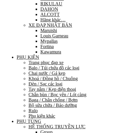
RIKULAU
DAHON
ALCOTT
Hãng khác…
XE ĐẠP NHẬT BẢN
Maruishi
Louis Garneau
Mypallas
Fortina
Kawamura
PHỤ KIỆN
Trang phục đạp xe
Balo / Túi chứa đồ các loại
Chai nước / Gá kẹp
Khoá / Đồng hồ / Chuông
Đèn / Sạc các loại
Tay nắm / Kẹp điện thoại
Chắn bùn / Bọc yên / Lót càng
Baga / Chân chống / Bơm
Bộ sửa chữa / Bảo dưỡng
Rulo
Phụ kiện khác
PHỤ TÙNG
HỆ THỐNG TRUYỀN LỰC
Group