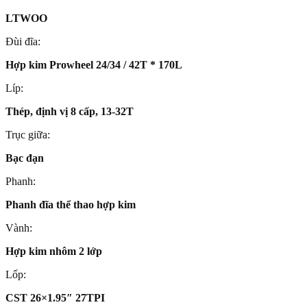
LTWOO
Đùi đĩa:
Hợp kim Prowheel 24/34 / 42T * 170L
Líp:
Thép, định vị 8 cấp, 13-32T
Trục giữa:
Bạc đạn
Phanh:
Phanh đĩa thể thao hợp kim
Vành:
Hợp kim nhôm 2 lớp
Lốp:
CST 26×1.95″ 27TPI