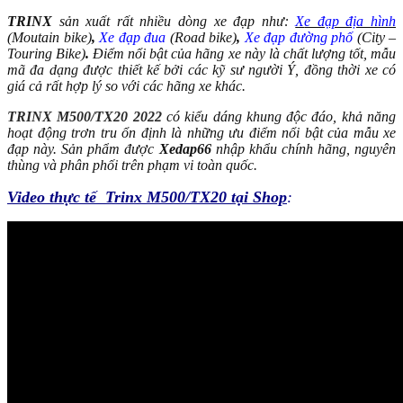
TRINX
sản xuất rất nhiều dòng xe đạp như:
X
e đạp địa hình
(Moutain bike)
,
Xe đạp đua
(Road bike)
,
Xe đạp đường phố
(City –
Touring Bike)
.
Điểm nổi bật của hãng xe này là chất lượng tốt, mẫu
mã đa dạng được thiết kế bởi các kỹ sư người Ý, đồng thời xe có
giá cả rất hợp lý so với các hãng xe khác.
TRINX M500/TX20 2022
có kiểu dáng khung độc đáo, khả năng
hoạt động trơn tru ổn định là những ưu điểm nổi bật của mẫu xe
đạp này. Sản phẩm được
Xedap66
nhập khẩu chính hãng, nguyên
thùng và phân phối trên phạm vi toàn quốc.
Video thực tế Trinx M500/TX20 tại Shop
: