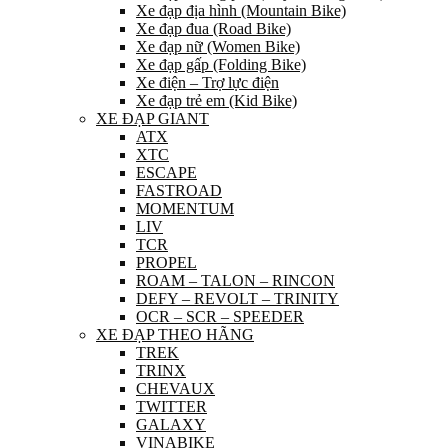
Xe đạp địa hình (Mountain Bike)
Xe đạp đua (Road Bike)
Xe đạp nữ (Women Bike)
Xe đạp gấp (Folding Bike)
Xe điện – Trợ lực điện
Xe đạp trẻ em (Kid Bike)
XE ĐẠP GIANT
ATX
XTC
ESCAPE
FASTROAD
MOMENTUM
LIV
TCR
PROPEL
ROAM – TALON – RINCON
DEFY – REVOLT – TRINITY
OCR – SCR – SPEEDER
XE ĐẠP THEO HÃNG
TREK
TRINX
CHEVAUX
TWITTER
GALAXY
VINABIKE