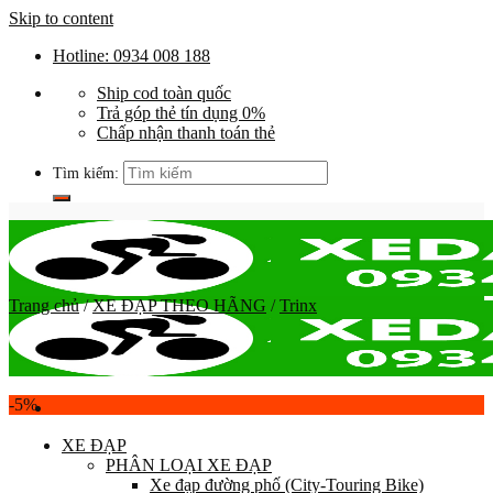
Skip to content
Hotline: 0934 008 188
Ship cod toàn quốc
Trả góp thẻ tín dụng 0%
Chấp nhận thanh toán thẻ
Tìm kiếm:
Trang chủ
/
XE ĐẠP THEO HÃNG
/
Trinx
-5%
XE ĐẠP
PHÂN LOẠI XE ĐẠP
Xe đạp đường phố (City-Touring Bike)