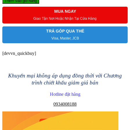
Thêm vào giỏ hàng
MUA NGAY
Giao Tận Nơi Hoặc Nhận Tại Cửa Hàng
TRẢ GÓP QUA THẺ
Visa, Master, JCB
[devvn_quickbuy]
Khuyến mại không áp dụng đồng thời với Chương
trình chiết khấu giảm giá bán
Hotline đặt hàng
0934008188