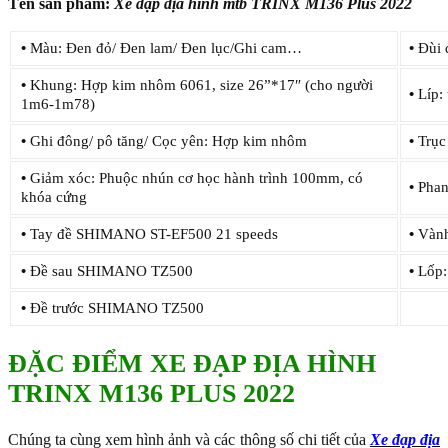
Tên sản phẩm:
Xe đạp
địa hình mtb TRINX M136 Plus 2022
•
Màu: Đen đỏ/ Đen lam/ Đen lục/Ghi cam…
•
Đùi 
•
Khung: Hợp kim nhôm 6061, size 26”*17″ (cho người
•
Líp:
1m6-1m78)
•
Ghi đông/ pô tăng/ Cọc yên: Hợp kim nhôm
•
Trục
•
Giảm xóc: Phuộc nhún cơ học hành trình 100mm, có
•
Phan
khóa cứng
•
Tay đề SHIMANO ST-EF500 21 speeds
•
Vành
•
Đề sau SHIMANO TZ500
•
Lốp:
•
Đề trước SHIMANO TZ500
ĐẶC ĐIỂM XE ĐẠP ĐỊA HÌNH
TRINX M136 PLUS 2022
Chúng ta cùng xem hình ảnh và các thông số chi tiết của
Xe đạp địa