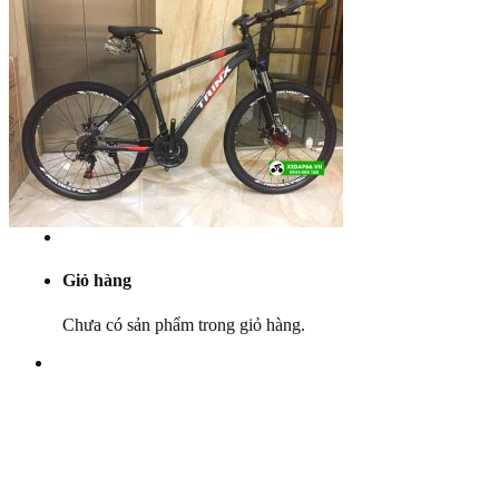
Yên
Cọc yên
Ổ bi
Phụ tùng khác
Khuyến mãi
Dịch vụ
Bảo dưỡng
Góc kỹ thuật
Tin tức
Liên hệ
Giỏ hàng
Chưa có sản phẩm trong giỏ hàng.