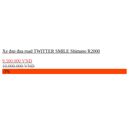
Xe đạp đua road TWITTER SMILE Shimano R2000
9.500.000
VNĐ
10.000.000
VNĐ
-3%