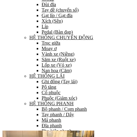
Đùi đĩa
Tay đề (chuyển số)
Gạt líp / Gạt đĩa
Xích (Sên)
Líp
Pedal (Bàn đạp)
HỆ THỐNG CHUYỂN ĐỘNG
Trục giữa
Moay ơ
Vành xe (Niềng)
Săm xe (Ruột xe)
Lốp xe (Vỏ xe)
Nan hoa (Căm)
HỆ THỐNG LÁI
Ghi đông (Tay lái)
Pô tăng
Cổ phuộc
Phuộc (Giảm xóc)
HỆ THỐNG PHANH
Bộ phanh / Cụm phanh
Tay phanh / Dây
Má phanh
Đĩa phanh
Phụ kiện phanh
PHỤ TÙNG KHÁC…