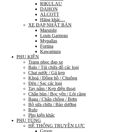
RIKULAU
DAHON
ALCOTT
Hãng khác…
XE ĐẠP NHẬT BẢN
Maruishi
Louis Garneau
Mypallas
Fortina
Kawamura
PHỤ KIỆN
Trang phục đạp xe
Balo / Túi chứa đồ các loại
Chai nước / Gá kẹp
Khoá / Đồng hồ / Chuông
Đèn / Sạc các loại
Tay nắm / Kẹp điện thoại
Chắn bùn / Bọc yên / Lót càng
Baga / Chân chống / Bơm
Bộ sửa chữa / Bảo dưỡng
Rulo
Phụ kiện khác
PHỤ TÙNG
HỆ THỐNG TRUYỀN LỰC
Group