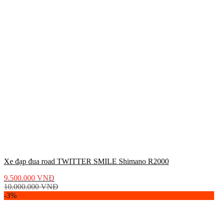
Xe đạp đua road TWITTER SMILE Shimano R2000
9.500.000
VNĐ
10.000.000
VNĐ
-3%