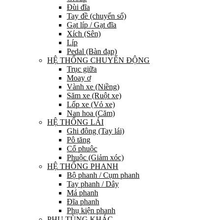
Đùi đĩa
Tay đề (chuyển số)
Gạt líp / Gạt đĩa
Xích (Sên)
Líp
Pedal (Bàn đạp)
HỆ THỐNG CHUYỂN ĐỘNG
Trục giữa
Moay ơ
Vành xe (Niềng)
Săm xe (Ruột xe)
Lốp xe (Vỏ xe)
Nan hoa (Căm)
HỆ THỐNG LÁI
Ghi đông (Tay lái)
Pô tăng
Cổ phuộc
Phuộc (Giảm xóc)
HỆ THỐNG PHANH
Bộ phanh / Cụm phanh
Tay phanh / Dây
Má phanh
Đĩa phanh
Phụ kiện phanh
PHỤ TÙNG KHÁC…