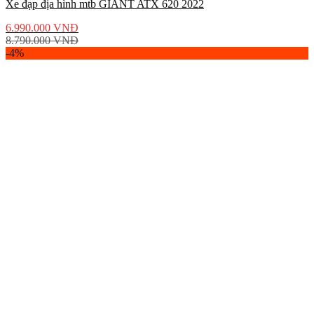
Xe đạp địa hình mtb GIANT ATX 620 2022
6.990.000
VNĐ
8.790.000
VNĐ
-4%