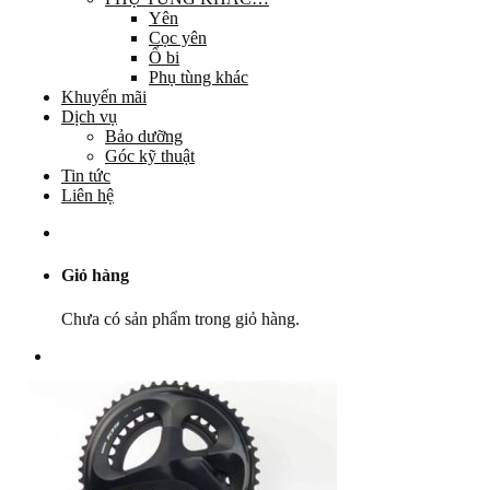
Yên
Cọc yên
Ổ bi
Phụ tùng khác
Khuyến mãi
Dịch vụ
Bảo dưỡng
Góc kỹ thuật
Tin tức
Liên hệ
Giỏ hàng
Chưa có sản phẩm trong giỏ hàng.