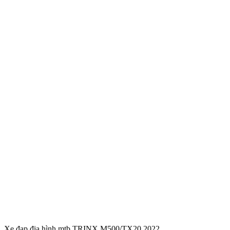
Xe đạp địa hình mtb TRINX M500/TX20 2022