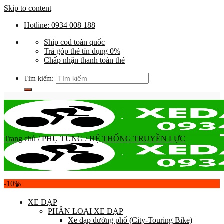
Skip to content
Hotline: 0934 008 188
Ship cod toàn quốc
Trả góp thẻ tín dụng 0%
Chấp nhận thanh toán thẻ
Tìm kiếm:
Trang chủ
/
PHỤ TÙNG
/
HỆ THỐNG TRUYỀN LỰC
-10%
XE ĐẠP
PHÂN LOẠI XE ĐẠP
Xe đạp đường phố (City-Touring Bike)