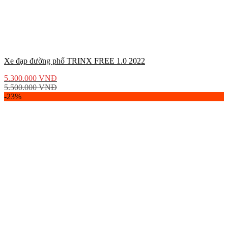
Xe đạp đường phố TRINX FREE 1.0 2022
5.300.000
VNĐ
5.500.000
VNĐ
-23%