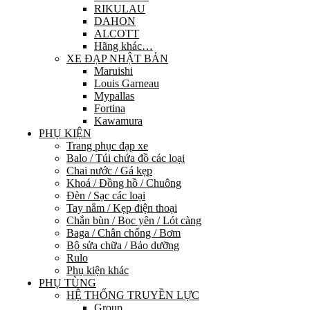
RIKULAU
DAHON
ALCOTT
Hãng khác…
XE ĐẠP NHẬT BẢN
Maruishi
Louis Garneau
Mypallas
Fortina
Kawamura
PHỤ KIỆN
Trang phục đạp xe
Balo / Túi chứa đồ các loại
Chai nước / Gá kẹp
Khoá / Đồng hồ / Chuông
Đèn / Sạc các loại
Tay nắm / Kẹp điện thoại
Chắn bùn / Bọc yên / Lót càng
Baga / Chân chống / Bơm
Bộ sửa chữa / Bảo dưỡng
Rulo
Phụ kiện khác
PHỤ TÙNG
HỆ THỐNG TRUYỀN LỰC
Group