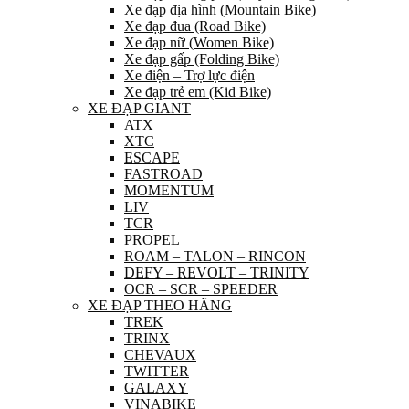
Xe đạp địa hình (Mountain Bike)
Xe đạp đua (Road Bike)
Xe đạp nữ (Women Bike)
Xe đạp gấp (Folding Bike)
Xe điện – Trợ lực điện
Xe đạp trẻ em (Kid Bike)
XE ĐẠP GIANT
ATX
XTC
ESCAPE
FASTROAD
MOMENTUM
LIV
TCR
PROPEL
ROAM – TALON – RINCON
DEFY – REVOLT – TRINITY
OCR – SCR – SPEEDER
XE ĐẠP THEO HÃNG
TREK
TRINX
CHEVAUX
TWITTER
GALAXY
VINABIKE