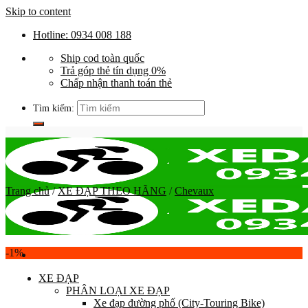
Skip to content
Hotline: 0934 008 188
Ship cod toàn quốc
Trả góp thẻ tín dụng 0%
Chấp nhận thanh toán thẻ
Tìm kiếm:
Trang chủ
/
XE ĐẠP THEO HÃNG
/
Chevaux
-1%
XE ĐẠP
PHÂN LOẠI XE ĐẠP
Xe đạp đường phố (City-Touring Bike)