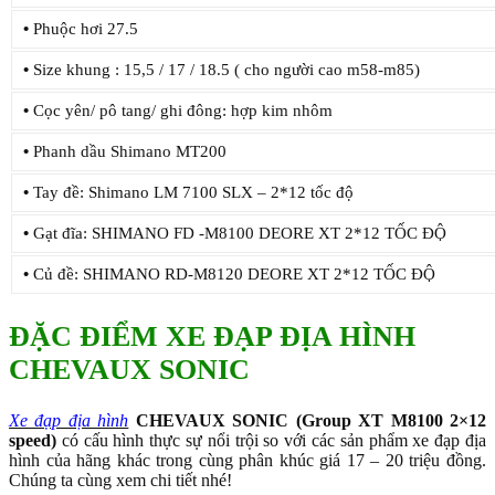
•
Phuộc hơi 27.5
•
Size khung : 15,5 / 17 / 18.5 ( cho người cao m58-m85)
•
Cọc yên/ pô tang/ ghi đông: hợp kim nhôm
•
Phanh dầu Shimano MT200
•
Tay đề: Shimano LM 7100 SLX – 2*12 tốc độ
•
Gạt đĩa: SHIMANO FD -M8100 DEORE XT 2*12 TỐC ĐỘ
•
Củ đề: SHIMANO RD-M8120 DEORE XT 2*12 TỐC ĐỘ
ĐẶC ĐIỂM XE ĐẠP ĐỊA HÌNH
CHEVAUX SONIC
Xe đạp địa hình
CHEVAUX SONIC (Group XT M8100 2×12
speed)
có cấu hình thực sự nổi trội so với các sản phẩm xe đạp địa
hình của hãng khác trong cùng phân khúc giá 17 – 20 triệu đồng.
Chúng ta cùng xem chi tiết nhé!