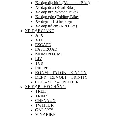
Xe đạp địa hình (Mountain Bike)
Xe đạp đua (Road Bike)
Xe đạp nữ (Women Bike)
Xe đạp gấp (Folding Bike)
Xe điện – Trợ lực điện
Xe đạp trẻ em (Kid Bike)
XE ĐẠP GIANT
ATX
XTC
ESCAPE
FASTROAD
MOMENTUM
LIV
TCR
PROPEL
ROAM – TALON – RINCON
DEFY – REVOLT – TRINITY
OCR – SCR – SPEEDER
XE ĐẠP THEO HÃNG
TREK
TRINX
CHEVAUX
TWITTER
GALAXY
VINABIKE