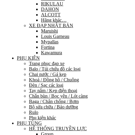
RIKULAU
DAHON
ALCOTT
Hãng khác…
XE ĐẠP NHẬT BẢN
Maruishi
Louis Garneau
Mypallas
Fortina
Kawamura
PHỤ KIỆN
Trang phục đạp xe
Balo / Túi chứa đồ các loại
Chai nước / Gá kẹp
Khoá / Đồng hồ / Chuông
Đèn / Sạc các loại
Tay nắm / Kẹp điện thoại
Chắn bùn / Bọc yên / Lót càng
Baga / Chân chống / Bơm
Bộ sửa chữa / Bảo dưỡng
Rulo
Phụ kiện khác
PHỤ TÙNG
HỆ THỐNG TRUYỀN LỰC
Group