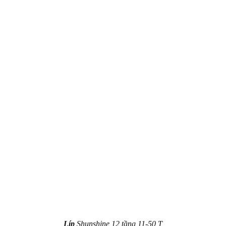
Líp
Shunshine 12 tầng 11-50 T