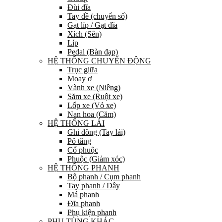
Đùi đĩa
Tay đề (chuyển số)
Gạt líp / Gạt đĩa
Xích (Sên)
Líp
Pedal (Bàn đạp)
HỆ THỐNG CHUYỂN ĐỘNG
Trục giữa
Moay ơ
Vành xe (Niềng)
Săm xe (Ruột xe)
Lốp xe (Vỏ xe)
Nan hoa (Căm)
HỆ THỐNG LÁI
Ghi đông (Tay lái)
Pô tăng
Cổ phuộc
Phuộc (Giảm xóc)
HỆ THỐNG PHANH
Bộ phanh / Cụm phanh
Tay phanh / Dây
Má phanh
Đĩa phanh
Phụ kiện phanh
PHỤ TÙNG KHÁC…