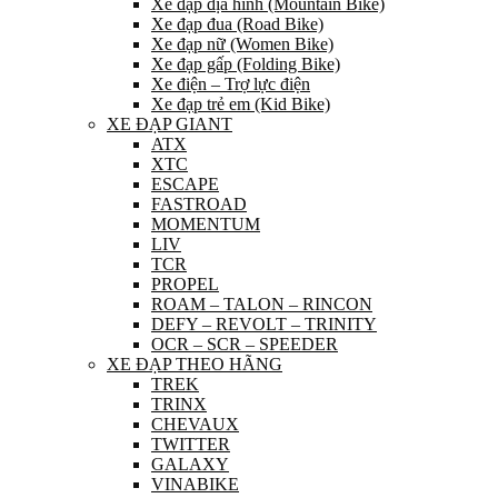
Xe đạp địa hình (Mountain Bike)
Xe đạp đua (Road Bike)
Xe đạp nữ (Women Bike)
Xe đạp gấp (Folding Bike)
Xe điện – Trợ lực điện
Xe đạp trẻ em (Kid Bike)
XE ĐẠP GIANT
ATX
XTC
ESCAPE
FASTROAD
MOMENTUM
LIV
TCR
PROPEL
ROAM – TALON – RINCON
DEFY – REVOLT – TRINITY
OCR – SCR – SPEEDER
XE ĐẠP THEO HÃNG
TREK
TRINX
CHEVAUX
TWITTER
GALAXY
VINABIKE