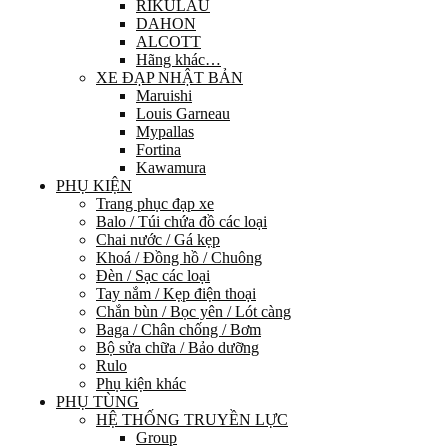
RIKULAU
DAHON
ALCOTT
Hãng khác…
XE ĐẠP NHẬT BẢN
Maruishi
Louis Garneau
Mypallas
Fortina
Kawamura
PHỤ KIỆN
Trang phục đạp xe
Balo / Túi chứa đồ các loại
Chai nước / Gá kẹp
Khoá / Đồng hồ / Chuông
Đèn / Sạc các loại
Tay nắm / Kẹp điện thoại
Chắn bùn / Bọc yên / Lót càng
Baga / Chân chống / Bơm
Bộ sửa chữa / Bảo dưỡng
Rulo
Phụ kiện khác
PHỤ TÙNG
HỆ THỐNG TRUYỀN LỰC
Group