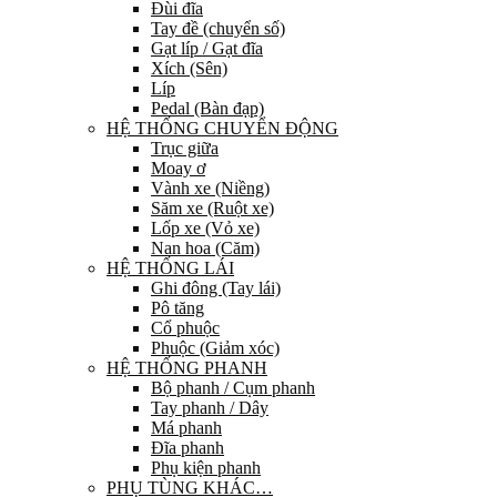
Đùi đĩa
Tay đề (chuyển số)
Gạt líp / Gạt đĩa
Xích (Sên)
Líp
Pedal (Bàn đạp)
HỆ THỐNG CHUYỂN ĐỘNG
Trục giữa
Moay ơ
Vành xe (Niềng)
Săm xe (Ruột xe)
Lốp xe (Vỏ xe)
Nan hoa (Căm)
HỆ THỐNG LÁI
Ghi đông (Tay lái)
Pô tăng
Cổ phuộc
Phuộc (Giảm xóc)
HỆ THỐNG PHANH
Bộ phanh / Cụm phanh
Tay phanh / Dây
Má phanh
Đĩa phanh
Phụ kiện phanh
PHỤ TÙNG KHÁC…