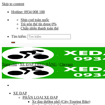
Skip to content
Hotline: 0934 008 188
Ship cod toàn quốc
Trả góp thẻ tín dụng 0%
Chấp nhận thanh toán thẻ
Tìm kiếm:
Trang chủ
/
XE ĐẠP THEO HÃNG
/
Chevaux
XE ĐẠP
PHÂN LOẠI XE ĐẠP
Xe đạp đường phố (City-Touring Bike)