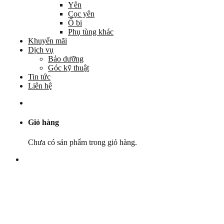
Yên
Cọc yên
Ổ bi
Phụ tùng khác
Khuyến mãi
Dịch vụ
Bảo dưỡng
Góc kỹ thuật
Tin tức
Liên hệ
Giỏ hàng
Chưa có sản phẩm trong giỏ hàng.