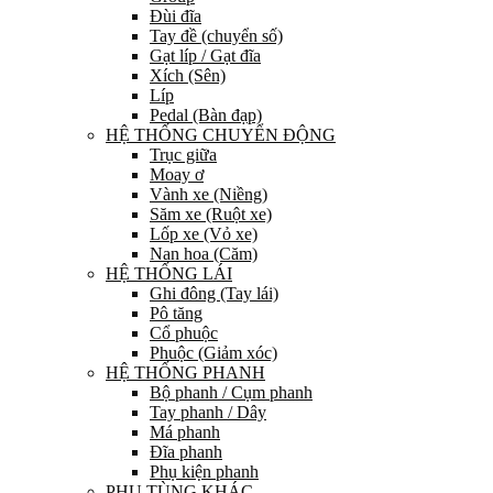
Đùi đĩa
Tay đề (chuyển số)
Gạt líp / Gạt đĩa
Xích (Sên)
Líp
Pedal (Bàn đạp)
HỆ THỐNG CHUYỂN ĐỘNG
Trục giữa
Moay ơ
Vành xe (Niềng)
Săm xe (Ruột xe)
Lốp xe (Vỏ xe)
Nan hoa (Căm)
HỆ THỐNG LÁI
Ghi đông (Tay lái)
Pô tăng
Cổ phuộc
Phuộc (Giảm xóc)
HỆ THỐNG PHANH
Bộ phanh / Cụm phanh
Tay phanh / Dây
Má phanh
Đĩa phanh
Phụ kiện phanh
PHỤ TÙNG KHÁC…