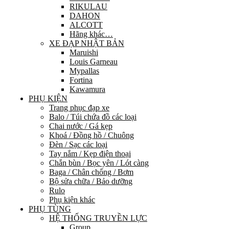
RIKULAU
DAHON
ALCOTT
Hãng khác…
XE ĐẠP NHẬT BẢN
Maruishi
Louis Garneau
Mypallas
Fortina
Kawamura
PHỤ KIỆN
Trang phục đạp xe
Balo / Túi chứa đồ các loại
Chai nước / Gá kẹp
Khoá / Đồng hồ / Chuông
Đèn / Sạc các loại
Tay nắm / Kẹp điện thoại
Chắn bùn / Bọc yên / Lót càng
Baga / Chân chống / Bơm
Bộ sửa chữa / Bảo dưỡng
Rulo
Phụ kiện khác
PHỤ TÙNG
HỆ THỐNG TRUYỀN LỰC
Group