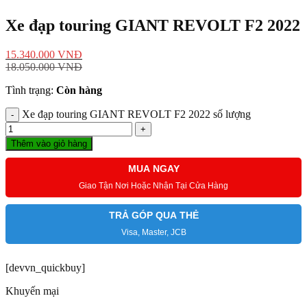
Xe đạp touring GIANT REVOLT F2 2022
15.340.000
VNĐ
18.050.000
VNĐ
Tình trạng:
Còn hàng
Xe đạp touring GIANT REVOLT F2 2022 số lượng
Thêm vào giỏ hàng
MUA NGAY
Giao Tận Nơi Hoặc Nhận Tại Cửa Hàng
TRẢ GÓP QUA THẺ
Visa, Master, JCB
[devvn_quickbuy]
Khuyến mại