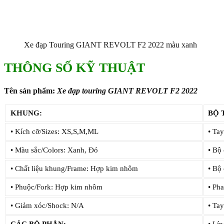
Xe đạp Touring GIANT REVOLT F2 2022 màu xanh
THÔNG SỐ KỸ THUẬT
Tên sản phẩm:
Xe đạp touring GIANT REVOLT F2 2022
KHUNG:
BỘ 
• Kích cỡ/Sizes: XS,S,M,ML
• Tay
• Màu sắc/Colors: Xanh, Đỏ
• Bộ 
• Chất liệu khung/Frame: Hợp kim nhôm
• Bộ
• Phuộc/Fork: Hợp kim nhôm
• Ph
• Giảm xóc/Shock: N/A
• Ta
CÁC BỘ PHẬN:
• Lí