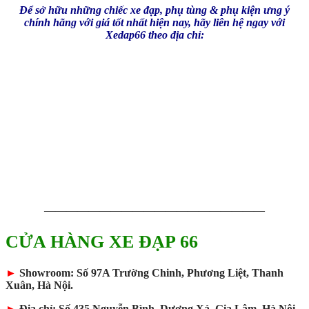
Để sở hữu những chiếc xe đạp, phụ tùng & phụ kiện ưng ý
chính hãng với giá tốt nhất hiện nay, hãy liên hệ ngay với
Xedap66 theo địa chỉ:
————————————————————
CỬA HÀNG XE ĐẠP 66
►
Showroom: Số 97A Trường Chinh, Phương Liệt, Thanh
Xuân, Hà Nội.
►
Địa chỉ: Số 435 Nguyễn Bình, Dương Xá, Gia Lâm, Hà Nội.