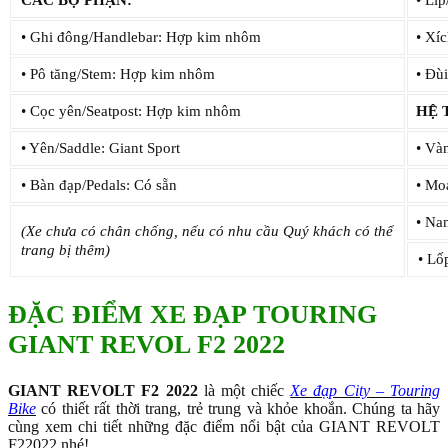
• Ghi đông/Handlebar: Hợp kim nhôm
• Xí
• Pô tăng/Stem: Hợp kim nhôm
• Đùi
• Cọc yên/Seatpost: Hợp kim nhôm
HỆ
• Yên/Saddle: Giant Sport
• Và
• Bàn đạp/Pedals: Có sẵn
• Mo
• Na
(Xe chưa có chân chống, nếu có nhu cầu Quý khách có thể
trang bị thêm)
• Lố
ĐẶC ĐIỂM XE ĐẠP TOURING
GIANT REVOL F2 2022
GIANT REVOLT F2 2022
là một chiếc
Xe đạp City – Touring
Bike
có thiết rất thời trang, trẻ trung và khỏe khoắn. Chúng ta hãy
cùng xem chi tiết những đặc điểm nổi bật của GIANT REVOLT
F22022 nhé!