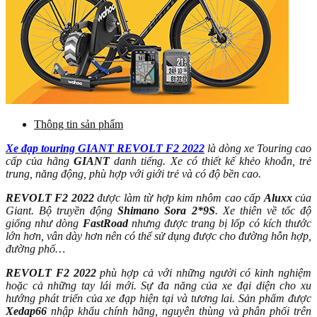
Thông tin sản phẩm
Xe đạp touring GIANT REVOLT F2 2022
là dòng xe Touring cao
cấp của hãng
GIANT
danh tiếng. Xe có thiết kế khẻo khoắn, trẻ
trung, năng động, phù hợp với giới trẻ và có độ bền cao.
REVOLT F2 2022
được làm từ hợp kim nhôm cao cấp
Aluxx
của
Giant. Bộ truyền động
Shimano Sora 2*9S
. Xe thiên về tốc độ
giống như dòng
FastRoad
nhưng được trang bị lốp có kích thước
lớn hơn, vân dày hơn nên có thể sử dụng được cho đường hỗn hợp,
đường phố…
REVOLT F2 2022
phù hợp cả với những người có kinh nghiệm
hoặc cả những tay lái mới. Sự đa năng của xe đại diện cho xu
hướng phát triển của xe đạp hiện tại và tương lai. Sản phẩm được
Xedap66
nhập khẩu chính hãng, nguyên thùng và phân phối trên