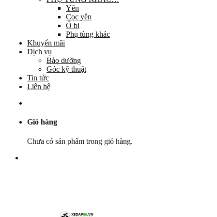
Yên
Cọc yên
Ổ bi
Phụ tùng khác
Khuyến mãi
Dịch vụ
Bảo dưỡng
Góc kỹ thuật
Tin tức
Liên hệ
Giỏ hàng
Chưa có sản phẩm trong giỏ hàng.