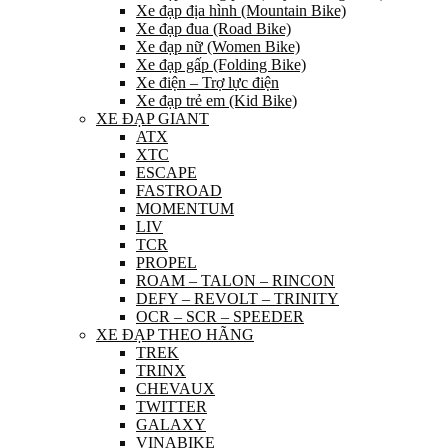
Xe đạp địa hình (Mountain Bike)
Xe đạp đua (Road Bike)
Xe đạp nữ (Women Bike)
Xe đạp gấp (Folding Bike)
Xe điện – Trợ lực điện
Xe đạp trẻ em (Kid Bike)
XE ĐẠP GIANT
ATX
XTC
ESCAPE
FASTROAD
MOMENTUM
LIV
TCR
PROPEL
ROAM – TALON – RINCON
DEFY – REVOLT – TRINITY
OCR – SCR – SPEEDER
XE ĐẠP THEO HÃNG
TREK
TRINX
CHEVAUX
TWITTER
GALAXY
VINABIKE