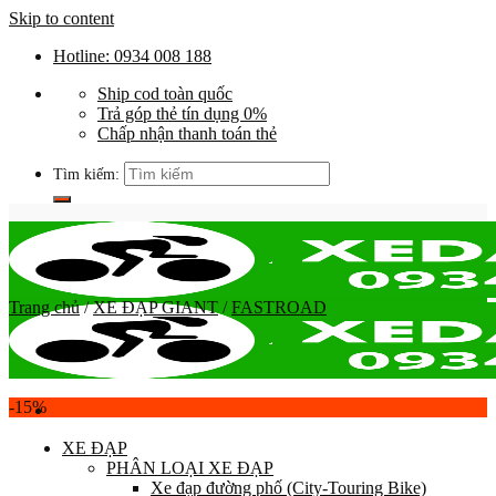
Skip to content
Hotline: 0934 008 188
Ship cod toàn quốc
Trả góp thẻ tín dụng 0%
Chấp nhận thanh toán thẻ
Tìm kiếm:
Trang chủ
/
XE ĐẠP GIANT
/
FASTROAD
-15%
XE ĐẠP
PHÂN LOẠI XE ĐẠP
Xe đạp đường phố (City-Touring Bike)