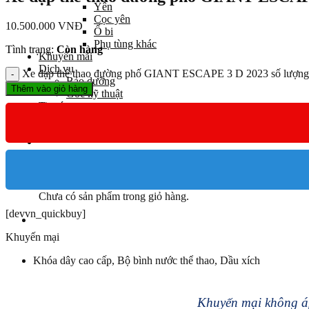
Yên
Cọc yên
10.500.000
VNĐ
Ổ bi
Phụ tùng khác
Tình trạng:
Còn hàng
Khuyến mãi
Dịch vụ
Xe đạp thể thao đường phố GIANT ESCAPE 3 D 2023 số lượng
Bảo dưỡng
Thêm vào giỏ hàng
Góc kỹ thuật
Tin tức
Liên hệ
Giỏ hàng
Chưa có sản phẩm trong giỏ hàng.
[devvn_quickbuy]
Khuyến mại
Khóa dây cao cấp, Bộ bình nước thể thao, Dầu xích
Khuyến mại không áp