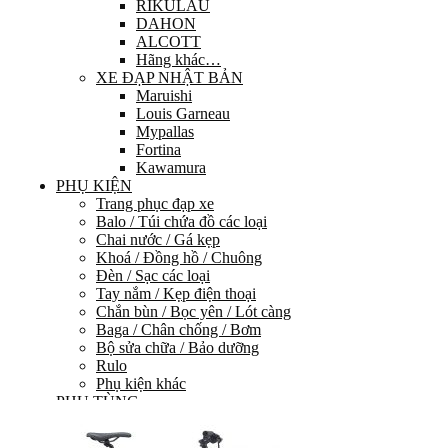
RIKULAU
DAHON
ALCOTT
Hãng khác…
XE ĐẠP NHẬT BẢN
Maruishi
Louis Garneau
Mypallas
Fortina
Kawamura
PHỤ KIỆN
Trang phục đạp xe
Balo / Túi chứa đồ các loại
Chai nước / Gá kẹp
Khoá / Đồng hồ / Chuông
Đèn / Sạc các loại
Tay nắm / Kẹp điện thoại
Chắn bùn / Bọc yên / Lót càng
Baga / Chân chống / Bơm
Bộ sửa chữa / Bảo dưỡng
Rulo
Phụ kiện khác
PHỤ TÙNG
HỆ THỐNG TRUYỀN LỰC
Group