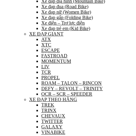
Xe đạp địa hình (Mountain Bike)
Xe đạp đua (Road Bike)
Xe đạp nữ (Women Bike)
Xe đạp gấp (Folding Bike)
Xe điện – Trợ lực điện
Xe đạp trẻ em (Kid Bike)
XE ĐẠP GIANT
ATX
XTC
ESCAPE
FASTROAD
MOMENTUM
LIV
TCR
PROPEL
ROAM – TALON – RINCON
DEFY – REVOLT – TRINITY
OCR – SCR – SPEEDER
XE ĐẠP THEO HÃNG
TREK
TRINX
CHEVAUX
TWITTER
GALAXY
VINABIKE