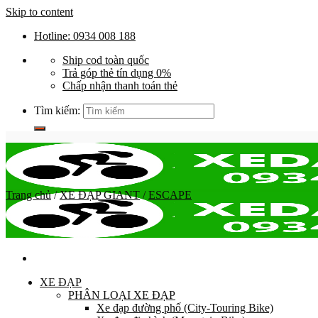
Skip to content
Hotline: 0934 008 188
Ship cod toàn quốc
Trả góp thẻ tín dụng 0%
Chấp nhận thanh toán thẻ
Tìm kiếm:
Trang chủ
/
XE ĐẠP GIANT
/
ESCAPE
XE ĐẠP
PHÂN LOẠI XE ĐẠP
Xe đạp đường phố (City-Touring Bike)