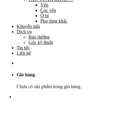
Yên
Cọc yên
Ổ bi
Phụ tùng khác
Khuyến mãi
Dịch vụ
Bảo dưỡng
Góc kỹ thuật
Tin tức
Liên hệ
Giỏ hàng
Chưa có sản phẩm trong giỏ hàng.