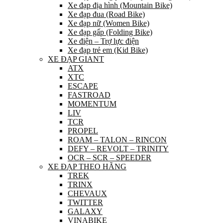
Xe đạp địa hình (Mountain Bike)
Xe đạp đua (Road Bike)
Xe đạp nữ (Women Bike)
Xe đạp gấp (Folding Bike)
Xe điện – Trợ lực điện
Xe đạp trẻ em (Kid Bike)
XE ĐẠP GIANT
ATX
XTC
ESCAPE
FASTROAD
MOMENTUM
LIV
TCR
PROPEL
ROAM – TALON – RINCON
DEFY – REVOLT – TRINITY
OCR – SCR – SPEEDER
XE ĐẠP THEO HÃNG
TREK
TRINX
CHEVAUX
TWITTER
GALAXY
VINABIKE