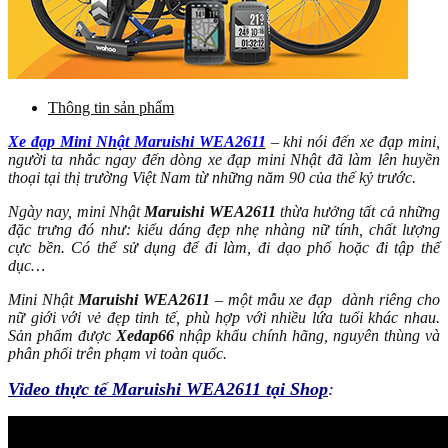
Thông tin sản phẩm
Xe đạp Mini Nhật Maruishi WEA2611
– khi nói đến xe đạp mini,
người ta nhắc ngay đến dòng xe đạp mini Nhật đã làm lên huyền
thoại tại thị trường Việt Nam từ những năm 90 của thế kỷ trước.
Ngày nay, mini Nhật
Maruishi WEA2611
thừa hưởng tất cả những
đặc trưng đó như: kiểu dáng đẹp nhẹ nhàng nữ tính, chất lượng
cực bền. Có thể sử dụng để đi làm, đi dạo phố hoặc đi tập thể
dục…
Mini Nhật
Maruishi WEA2611
– một mẫu xe đạp dành riêng cho
nữ giới với vẻ đẹp tinh tế, phù hợp với nhiều lứa tuổi khác nhau.
Sản phẩm được
Xedap66
nhập khẩu chính hãng, nguyên thùng và
phân phối trên phạm vi toàn quốc.
Video thực tế Maruishi WEA2611 tại Shop
: