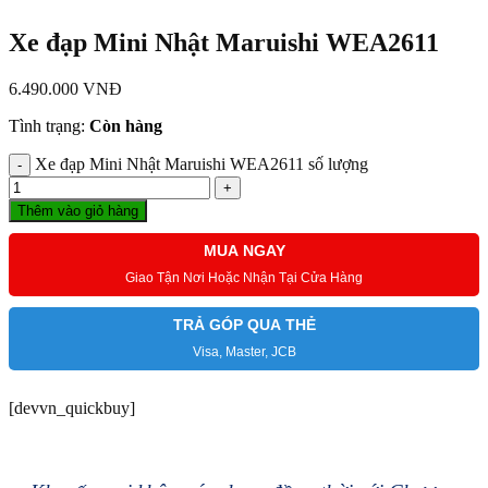
Xe đạp Mini Nhật Maruishi WEA2611
6.490.000
VNĐ
Tình trạng:
Còn hàng
Xe đạp Mini Nhật Maruishi WEA2611 số lượng
Thêm vào giỏ hàng
MUA NGAY
Giao Tận Nơi Hoặc Nhận Tại Cửa Hàng
TRẢ GÓP QUA THẺ
Visa, Master, JCB
[devvn_quickbuy]