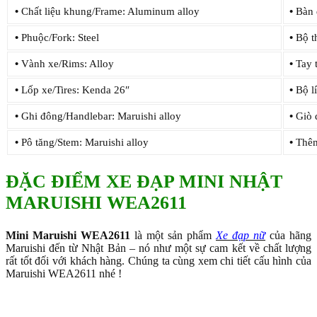
•
Chất liệu khung/Frame: Aluminum alloy
•
Bàn 
•
Phuộc/Fork: Steel
•
Bộ t
•
Vành xe/Rims: Alloy
•
Tay t
•
Lốp xe/Tires: Kenda 26″
•
Bộ lí
•
Ghi đông/Handlebar: Maruishi alloy
•
Giò d
•
Pô tăng/Stem: Maruishi alloy
•
Thêm/
ĐẶC ĐIỂM XE ĐẠP MINI NHẬT
MARUISHI WEA2611
Mini Maruishi WEA2611
là một sản phẩm
Xe đạp nữ
của hãng
Maruishi đến từ Nhật Bản – nó như một sự cam kết về chất lượng
rất tốt đối với khách hàng. Chúng ta cùng xem chi tiết cấu hình của
Maruishi WEA2611 nhé !