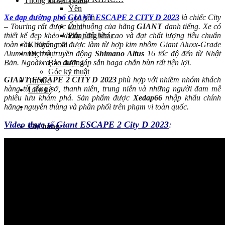
Thông tin sản phẩm
Yên
Cọc yên
Xe đạp đường phố GIANT ESCAPE 2 CITY D 2023
là chiếc City
Ổ bi
– Touring rất được ưa chuộng của hãng
GIANT
danh tiếng. Xe có
Phụ tùng khác
thiết kế đẹp khẻo khoắn, độ bền cao và đạt chất lượng tiêu chuẩn
Khuyến mãi
toàn cầu. Khung xe được làm từ hợp kim nhôm Giant Aluxx-Grade
Dịch vụ
Aluminum, bộ truyền động
Shimano Altus
16 tốc độ đến từ Nhật
Bảo dưỡng
Bản. Ngoài ra, xe được láp sẵn baga chắn bùn rất tiện lợi.
Góc kỹ thuật
GIANT ESCAPE 2 CITY D 2023
phù hợp với nhiềm nhóm khách
Tin tức
hàng từ công sở, thanh niên, trung niên và những người đam mê
Liên hệ
phiêu lưu khám phá. Sản phẩm được
Xedap66
nhập khẩu chính
hãng, nguyên thùng và phân phối trên phạm vi toàn quốc.
Video thực tế Giant ESCAPE 2 City D 2023
:
Giỏ hàng
Chưa có sản phẩm trong giỏ hàng.