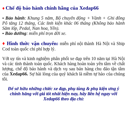
Chế độ bảo hành chính hãng của Xedap66
♦
• Bảo hành
: Khung 5 năm, Bộ chuyển động + Vành + Ghi đông
Pô tăng 12 tháng, Các linh kiện khác 06 tháng (Không bảo hành
Săm lốp, Pedal, Nan hoa, Yên).
• Bảo dưỡng
: miễn phí trọn đời xe.
♦
Hình thức vận chuyển:
miễn phí nội thành Hà Nội và Ship
Cod toàn quốc chi phí hợp lý.
Với uy tín và kinh nghiệm phân phối xe đạp trên 10 năm tại Hà Nội
và các tỉnh thành toàn quốc. Khách hàng hoàn toàn yên tâm về chất
lượng, chế độ bảo hành và dịch vụ sau bán hàng chu đáo tận tâm
của
Xedap66.
Sự hài lòng của quý khách là niềm tự hào của chúng
tôi.
Để sở hữu những chiếc xe đạp, phụ tùng & phụ kiện ưng ý
chính hãng với giá tốt nhất hiện nay, hãy liên hệ ngay với
Xedap66 theo địa chỉ: