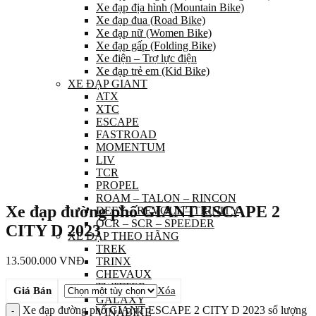
Xe đạp địa hình (Mountain Bike)
Xe đạp đua (Road Bike)
Xe đạp nữ (Women Bike)
Xe đạp gấp (Folding Bike)
Xe điện – Trợ lực điện
Xe đạp trẻ em (Kid Bike)
XE ĐẠP GIANT
ATX
XTC
ESCAPE
FASTROAD
MOMENTUM
LIV
TCR
PROPEL
ROAM – TALON – RINCON
Xe đạp đường phố GIANT ESCAPE 2
DEFY – REVOLT – TRINITY
OCR – SCR – SPEEDER
CITY D 2023
XE ĐẠP THEO HÃNG
TREK
13.500.000
VNĐ
TRINX
CHEVAUX
TWITTER
Giá Bán
Xóa
GALAXY
Xe đạp đường phố GIANT ESCAPE 2 CITY D 2023 số lượng
VINABIKE