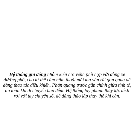
Hệ thống ghi đông
nhôm kiểu hơi vểnh phù hợp với dòng xe
đường phố, cho tư thế cầm nắm thoải mái mà vẫn rất gọn gàng dễ
dàng thao tác điều khiển. Phản quang trước gắn chính giữa tinh tế,
an toàn khi di chuyển ban đêm. Hệ thống tay phanh thủy lực tách
rời với tay chuyển số, dễ dàng tháo lắp thay thế khi cần.