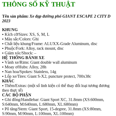
THÔNG SỐ KỸ THUẬT
Tên sản phẩm:
Xe đạp đường phố GIANT ESCAPE 2 CITY D
2023
KHUNG
•
Kích cỡ/Sizes: XS, S, M, L
•
Màu sắc/Colors: Ghi
•
Chất liệu khung/Frame: ALUXX-Grade Aluminum, disc
•
Phuộc/Fork: Alloy, rack mount, disc
•
Giảm xóc/Shock: –
HỆ THỐNG BÁNH XE
•
Vành xe/Rims: Giant double wall aluminum
•
Moay ơ/Hubs: Alloy, 28h
•
Nan hoa/Spokes: Stainless, 14g
•
Lốp xe/Tires: Giant S-X2, puncture protect, 700x38c
KHÁC
•
Thêm/Extras: (một số linh kiện có thể thay đổi loại tương đương
theo thực tế)
CÁC BỘ PHẬN
•
Ghi đông/Handlebar: Giant Sport XC, 31.8mm (XS:600mm,
S:640mm, M:640mm, L:680mm, XL:680mm)
•
Pô tăng/Stem: Giant Sport, 15-degree, 31.8mm (XS:80mm,
S:90mm, M:90mm, L:100mm, XL:100mm)