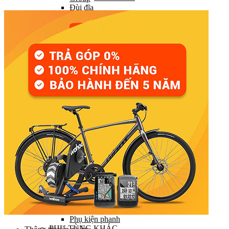
Đùi đĩa
Tay đề (chuyển số)
Gạt líp / Gạt đĩa
Xích (Sên)
Líp
Pedal (Bàn đạp)
HỆ THỐNG CHUYỂN ĐỘNG
Trục giữa
Moay ơ
Vành xe (Niềng)
Săm xe (Ruột xe)
Lốp xe (Vỏ xe)
Nan hoa (Căm)
HỆ THỐNG LÁI
Ghi đông (Tay lái)
Pô tăng
Cổ phuộc
Phuộc (Giảm xóc)
HỆ THỐNG PHANH
Bộ phanh / Cụm phanh
Tay phanh / Dây
Má phanh
Đĩa phanh
Phụ kiện phanh
PHỤ TÙNG KHÁC…