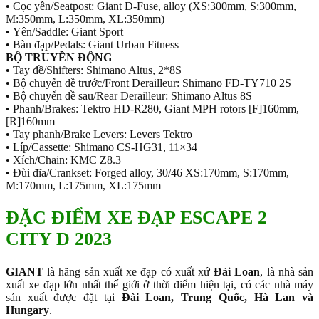
•
Cọc yên/Seatpost: Giant D-Fuse, alloy (XS:300mm, S:300mm,
M:350mm, L:350mm, XL:350mm)
•
Yên/Saddle: Giant Sport
•
Bàn đạp/Pedals: Giant Urban Fitness
BỘ TRUYỀN ĐỘNG
•
Tay đề/Shifters: Shimano Altus, 2*8S
•
Bộ chuyển đề trước/Front Derailleur: Shimano FD-TY710 2S
•
Bộ chuyển đề sau/Rear Derailleur: Shimano Altus 8S
•
Phanh/Brakes: Tektro HD-R280, Giant MPH rotors [F]160mm,
[R]160mm
•
Tay phanh/Brake Levers: Levers Tektro
•
Líp/Cassette: Shimano CS-HG31, 11×34
•
Xích/Chain: KMC Z8.3
•
Đùi đĩa/Crankset: Forged alloy, 30/46 XS:170mm, S:170mm,
M:170mm, L:175mm, XL:175mm
ĐẶC ĐIỂM XE ĐẠP ESCAPE 2
CITY D 2023
GIANT
là hãng sản xuất xe đạp có xuất xứ
Đài Loan
, là nhà sản
xuất xe đạp lớn nhất thế giới ở thời điểm hiện tại, có các nhà máy
sản xuất được đặt tại
Đài Loan, Trung Quốc, Hà Lan và
Hungary
.