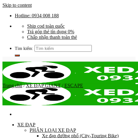
Skip to content
Hotline: 0934 008 188
Ship cod toàn quốc
Trả góp thẻ tín dụng 0%
Chấp nhận thanh toán thẻ
Tìm kiếm:
Trang chủ
/
XE ĐẠP GIANT
/
ESCAPE
XE ĐẠP
PHÂN LOẠI XE ĐẠP
Xe đạp đường phố (City-Touring Bike)