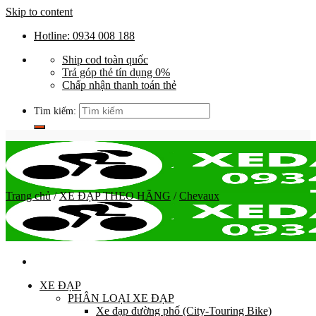
Skip to content
Hotline: 0934 008 188
Ship cod toàn quốc
Trả góp thẻ tín dụng 0%
Chấp nhận thanh toán thẻ
Tìm kiếm:
Trang chủ
/
XE ĐẠP THEO HÃNG
/
Chevaux
XE ĐẠP
PHÂN LOẠI XE ĐẠP
Xe đạp đường phố (City-Touring Bike)