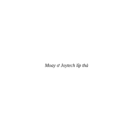
Moay ơ Joytech líp thả