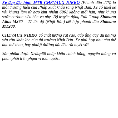
Xe đạp địa hình MTB CHEVAUX NIKKO
(Phanh dầu 27S) là
một thương hiệu của Pháp xuất khẩu sang Nhật Bản. Xe có thiết kế
với khung làm từ hợp kim nhôm
6061
không mối hàn, như khung
sườn carbon siêu bền và nhẹ. Bộ truyền động Full Group
Shimano
Altus M370
– 27 tốc độ (Nhật Bản) kết hợp phanh dầu
Shimano
MT200.
CHEVAUX NIKKO
có chất lượng rất cao, đáp ứng đầy đủ những
yêu cầu khắt khe của thị trường Nhật Bản. Xe phù hợp nhu cầu thể
dục thể thao, hay phượt đường dài đều rất tuyệt vời.
Sản phẩm được
Xedap66
nhập khẩu chính hãng, nguyên thùng và
phân phối trên phạm vi toàn quốc.