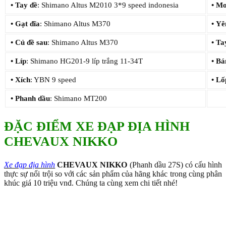
•
Tay đề
: Shimano Altus M2010 3*9 speed indonesia
•
Mo
•
Gạt đĩa
: Shimano Altus M370
•
Yê
•
Củ đề sau
: Shimano Altus M370
•
Ta
•
Líp
: Shimano HG201-9 líp trắng 11-34T
•
Bá
•
Xích
: YBN 9 speed
•
Lố
•
Phanh dầu
: Shimano MT200
ĐẶC ĐIỂM
XE ĐẠP ĐỊA HÌNH
CHEVAUX NIKKO
Xe đạp địa hình
CHEVAUX NIKKO
(Phanh dầu 27S) có cấu hình
thực sự nổi trội so với các sản phẩm của hãng khác trong cùng phân
khúc giá 10 triệu vnđ. Chúng ta cùng xem chi tiết nhé!