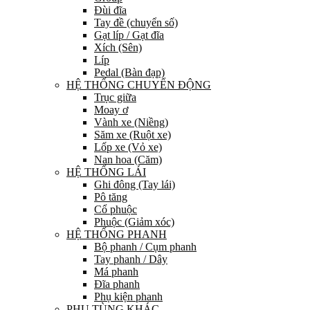
Đùi đĩa
Tay đề (chuyển số)
Gạt líp / Gạt đĩa
Xích (Sên)
Líp
Pedal (Bàn đạp)
HỆ THỐNG CHUYỂN ĐỘNG
Trục giữa
Moay ơ
Vành xe (Niềng)
Săm xe (Ruột xe)
Lốp xe (Vỏ xe)
Nan hoa (Căm)
HỆ THỐNG LÁI
Ghi đông (Tay lái)
Pô tăng
Cổ phuộc
Phuộc (Giảm xóc)
HỆ THỐNG PHANH
Bộ phanh / Cụm phanh
Tay phanh / Dây
Má phanh
Đĩa phanh
Phụ kiện phanh
PHỤ TÙNG KHÁC…