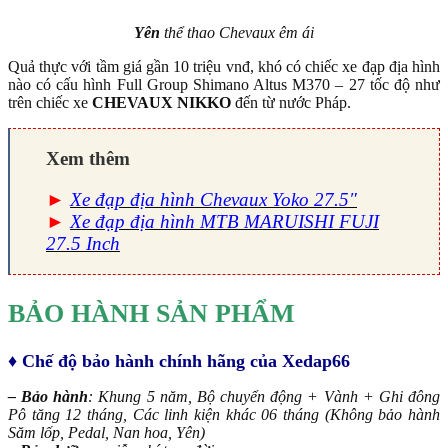
Yên
thể thao Chevaux êm ái
Quả thực với tầm giá gần 10 triệu vnđ, khó có chiếc xe đạp địa hình
nào có cấu hình Full Group Shimano Altus M370 – 27 tốc độ như
trên chiếc xe
CHEVAUX NIKKO
đến từ nước Pháp.
Xem thêm
►
Xe đạp địa hình Chevaux Yoko 27.5″
►
Xe đạp địa hình MTB MARUISHI FUJI
27.5 Inch
BẢO HÀNH SẢN PHẨM
♦
Chế độ bảo hành chính hãng của Xedap66
– Bảo hành
: Khung 5 năm, Bộ chuyển động + Vành + Ghi đông
Pô tăng 12 tháng, Các linh kiện khác 06 tháng (Không bảo hành
Săm lốp, Pedal, Nan hoa, Yên)