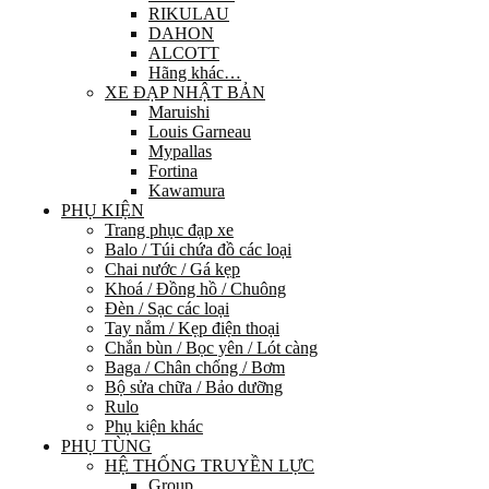
RIKULAU
DAHON
ALCOTT
Hãng khác…
XE ĐẠP NHẬT BẢN
Maruishi
Louis Garneau
Mypallas
Fortina
Kawamura
PHỤ KIỆN
Trang phục đạp xe
Balo / Túi chứa đồ các loại
Chai nước / Gá kẹp
Khoá / Đồng hồ / Chuông
Đèn / Sạc các loại
Tay nắm / Kẹp điện thoại
Chắn bùn / Bọc yên / Lót càng
Baga / Chân chống / Bơm
Bộ sửa chữa / Bảo dưỡng
Rulo
Phụ kiện khác
PHỤ TÙNG
HỆ THỐNG TRUYỀN LỰC
Group