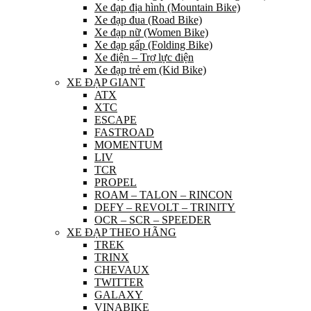
Xe đạp địa hình (Mountain Bike)
Xe đạp đua (Road Bike)
Xe đạp nữ (Women Bike)
Xe đạp gấp (Folding Bike)
Xe điện – Trợ lực điện
Xe đạp trẻ em (Kid Bike)
XE ĐẠP GIANT
ATX
XTC
ESCAPE
FASTROAD
MOMENTUM
LIV
TCR
PROPEL
ROAM – TALON – RINCON
DEFY – REVOLT – TRINITY
OCR – SCR – SPEEDER
XE ĐẠP THEO HÃNG
TREK
TRINX
CHEVAUX
TWITTER
GALAXY
VINABIKE