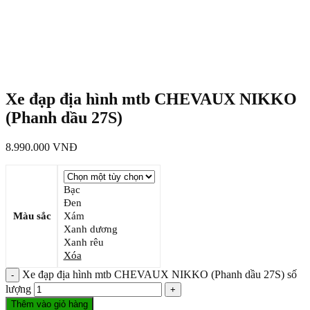
Xe đạp địa hình mtb CHEVAUX NIKKO
(Phanh dầu 27S)
8.990.000
VNĐ
Bạc
Đen
Màu sắc
Xám
Xanh dương
Xanh rêu
Xóa
Xe đạp địa hình mtb CHEVAUX NIKKO (Phanh dầu 27S) số
lượng
Thêm vào giỏ hàng