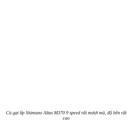
Củ gạt líp Shimano Altus M370 9 speed rất mượt mà, độ bền rất
cao