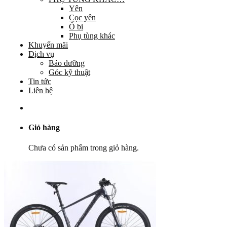
Yên
Cọc yên
Ổ bi
Phụ tùng khác
Khuyến mãi
Dịch vụ
Bảo dưỡng
Góc kỹ thuật
Tin tức
Liên hệ
Giỏ hàng
Chưa có sản phẩm trong giỏ hàng.