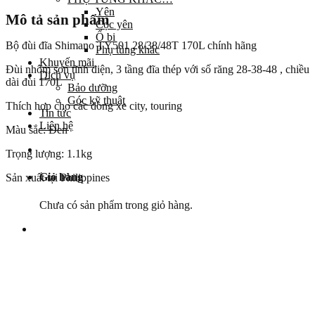
Yên
Mô tả sản phẩm
Cọc yên
Ổ bi
Bộ đùi đĩa Shimano TY501 28/38/48T 170L chính hãng
Phụ tùng khác
Khuyến mãi
Đùi nhôm sơn tĩnh điện, 3 tầng đĩa thép với số răng 28-38-48 , chiều
Dịch vụ
dài đùi 170L
Bảo dưỡng
Góc kỹ thuật
Thích hợp cho các dòng xe city, touring
Tin tức
Liên hệ
Màu sắc: Đen
Trọng lượng: 1.1kg
Giỏ hàng
Sản xuất tại Philippines
Chưa có sản phẩm trong giỏ hàng.