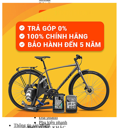
Đùi đĩa
Tay đề (chuyển số)
Gạt líp / Gạt đĩa
Xích (Sên)
Líp
Pedal (Bàn đạp)
HỆ THỐNG CHUYỂN ĐỘNG
Trục giữa
Moay ơ
Vành xe (Niềng)
Săm xe (Ruột xe)
Lốp xe (Vỏ xe)
Nan hoa (Căm)
HỆ THỐNG LÁI
Ghi đông (Tay lái)
Pô tăng
Cổ phuộc
Phuộc (Giảm xóc)
HỆ THỐNG PHANH
Bộ phanh / Cụm phanh
Tay phanh / Dây
Má phanh
Đĩa phanh
Phụ kiện phanh
Thông tin sản phẩm
PHỤ TÙNG KHÁC…