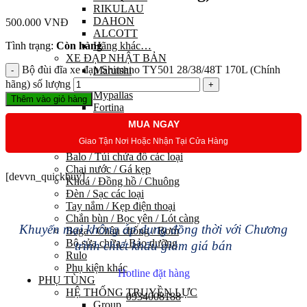
RIKULAU
DAHON
500.000
VNĐ
ALCOTT
Tình trạng:
Còn hàng
Hãng khác…
XE ĐẠP NHẬT BẢN
Bộ đùi đĩa xe đạp Shimano TY501 28/38/48T 170L (Chính
Maruishi
Louis Garneau
hãng) số lượng
Mypallas
Thêm vào giỏ hàng
Fortina
Kawamura
MUA NGAY
PHỤ KIỆN
Giao Tận Nơi Hoặc Nhận Tại Cửa Hàng
Trang phục đạp xe
Balo / Túi chứa đồ các loại
Chai nước / Gá kẹp
[devvn_quickbuy]
Khoá / Đồng hồ / Chuông
Đèn / Sạc các loại
Tay nắm / Kẹp điện thoại
Chắn bùn / Bọc yên / Lót càng
Khuyến mại không áp dụng đồng thời với Chương
Baga / Chân chống / Bơm
Bộ sửa chữa / Bảo dưỡng
trình chiết khấu giảm giá bán
Rulo
Phụ kiện khác
Hotline đặt hàng
PHỤ TÙNG
HỆ THỐNG TRUYỀN LỰC
0934008188
Group