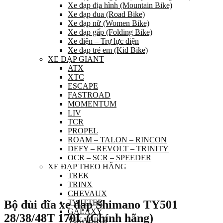
Xe đạp địa hình (Mountain Bike)
Xe đạp đua (Road Bike)
Xe đạp nữ (Women Bike)
Xe đạp gấp (Folding Bike)
Xe điện – Trợ lực điện
Xe đạp trẻ em (Kid Bike)
XE ĐẠP GIANT
ATX
XTC
ESCAPE
FASTROAD
MOMENTUM
LIV
TCR
PROPEL
ROAM – TALON – RINCON
DEFY – REVOLT – TRINITY
OCR – SCR – SPEEDER
XE ĐẠP THEO HÃNG
TREK
TRINX
CHEVAUX
Bộ đùi đĩa xe đạp Shimano TY501
TWITTER
GALAXY
28/38/48T 170L (Chính hãng)
VINABIKE