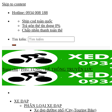
Skip to content
Hotline: 0934 008 188
Ship cod toàn quốc
Trả góp thẻ tín dụng 0%
Chấp nhận thanh toán thẻ
Tìm kiếm:
Trang chủ
/
PHỤ TÙNG
/
HỆ THỐNG TRUYỀN LỰC
XE ĐẠP
PHÂN LOẠI XE ĐẠP
Xe đạp đường phố (City-Touring Bike)