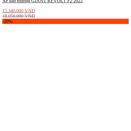
Xe đạp touring GIANT REVOLT F2 2022
15.340.000
VNĐ
18.050.000
VNĐ
-20%