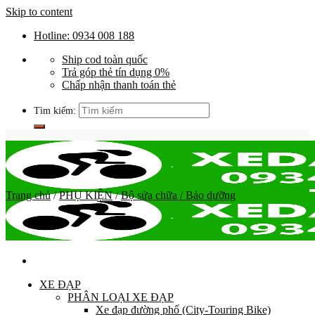
Skip to content
Hotline: 0934 008 188
Ship cod toàn quốc
Trả góp thẻ tín dụng 0%
Chấp nhận thanh toán thẻ
Tìm kiếm:
Trang chủ
/
PHỤ KIỆN
/
Bộ sửa chữa / Bảo dưỡng
XE ĐẠP
PHÂN LOẠI XE ĐẠP
Xe đạp đường phố (City-Touring Bike)