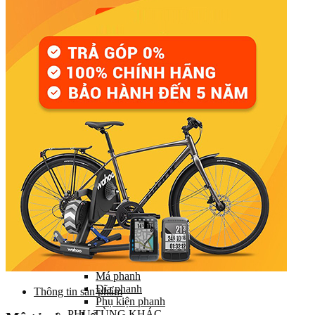
Đùi đĩa
Tay đề (chuyển số)
Gạt líp / Gạt đĩa
Xích (Sên)
Líp
Pedal (Bàn đạp)
HỆ THỐNG CHUYỂN ĐỘNG
Trục giữa
Moay ơ
Vành xe (Niềng)
Săm xe (Ruột xe)
Lốp xe (Vỏ xe)
Nan hoa (Căm)
HỆ THỐNG LÁI
Ghi đông (Tay lái)
Pô tăng
Cổ phuộc
Phuộc (Giảm xóc)
HỆ THỐNG PHANH
Bộ phanh / Cụm phanh
Tay phanh / Dây
Má phanh
Đĩa phanh
Thông tin sản phẩm
Phụ kiện phanh
PHỤ TÙNG KHÁC…