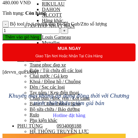
480.000
VNĐ
RIKULAU
DAHON
Tình trạng:
Còn hàng
ALCOTT
Hãng khác…
Bộ tool ép ti phanh dầu xe đạp Gub/Ztto số lượng
XE ĐẠP NHẬT BẢN
Maruishi
Louis Garneau
Thêm vào giỏ hàng
Mypallas
Fortina
MUA NGAY
Kawamura
Giao Tận Nơi Hoặc Nhận Tại Cửa Hàng
PHỤ KIỆN
Trang phục đạp xe
Balo / Túi chứa đồ các loại
[devvn_quickbuy]
Chai nước / Gá kẹp
Khoá / Đồng hồ / Chuông
Đèn / Sạc các loại
Tay nắm / Kẹp điện thoại
Khuyến mại không áp dụng đồng thời với Chương
Chắn bùn / Bọc yên / Lót càng
trình chiết khấu giảm giá bán
Baga / Chân chống / Bơm
Bộ sửa chữa / Bảo dưỡng
Rulo
Hotline đặt hàng
Phụ kiện khác
PHỤ TÙNG
0934008188
HỆ THỐNG TRUYỀN LỰC
Group