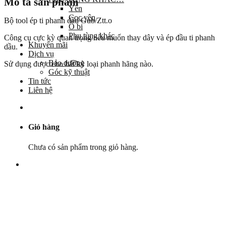
Mô tả sản phẩm
Yên
Cọc yên
Bộ tool ép ti phanh dầu Gub/Ztt.o
Ổ bi
Phụ tùng khác
Công cụ cực kỳ quan trọng nếu muốn thay dây và ép đầu ti phanh
Khuyến mãi
dầu.
Dịch vụ
Bảo dưỡng
Sử dụng được cho bất kỳ loại phanh hãng nào.
Góc kỹ thuật
Tin tức
Liên hệ
Giỏ hàng
Chưa có sản phẩm trong giỏ hàng.