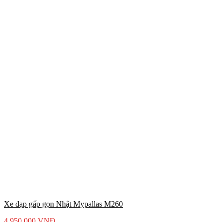
Xe đạp gấp gọn Nhật Mypallas M260
4.950.000
VNĐ