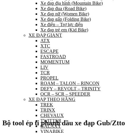
Xe đạp địa hình (Mountain Bike)
Xe đạp đua (Road Bike)
Xe đạp nữ (Women Bike)
Xe đạp gấp (Folding Bike)
Xe điện – Trợ lực điện
Xe đạp trẻ em (Kid Bike)
XE ĐẠP GIANT
ATX
XTC
ESCAPE
FASTROAD
MOMENTUM
LIV
TCR
PROPEL
ROAM – TALON – RINCON
DEFY – REVOLT – TRINITY
OCR – SCR – SPEEDER
XE ĐẠP THEO HÃNG
TREK
TRINX
CHEVAUX
TWITTER
Bộ tool ép ti phanh dầu xe đạp Gub/Ztto
GALAXY
VINABIKE