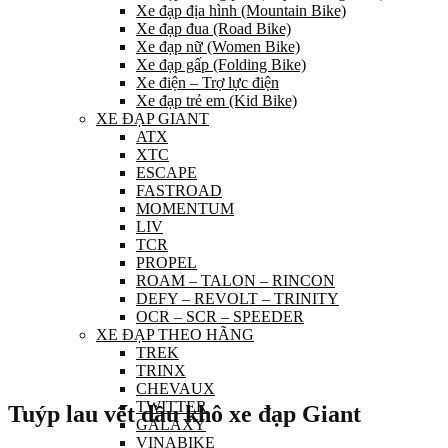
Xe đạp địa hình (Mountain Bike)
Xe đạp đua (Road Bike)
Xe đạp nữ (Women Bike)
Xe đạp gấp (Folding Bike)
Xe điện – Trợ lực điện
Xe đạp trẻ em (Kid Bike)
XE ĐẠP GIANT
ATX
XTC
ESCAPE
FASTROAD
MOMENTUM
LIV
TCR
PROPEL
ROAM – TALON – RINCON
DEFY – REVOLT – TRINITY
OCR – SCR – SPEEDER
XE ĐẠP THEO HÃNG
TREK
TRINX
CHEVAUX
TWITTER
Tuýp lau vết dầu khô xe đạp Giant
GALAXY
VINABIKE