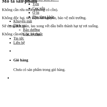
Mô tả sản phẩm
Yên
Cọc yên
Không cần rửa nước (không có cồn).
Ổ bi
Phụ tùng khác
Không độc hại, tiết kiệm tài nguyên, bảo vệ môi trường.
Khuyến mãi
Dịch vụ
Sử dụng đơn giản, lau xong vết dầu biến thành hạt tự rơi xuống.
Bảo dưỡng
Góc kỹ thuật
Không cần rửa lại, lau lại.
Tin tức
Liên hệ
Giỏ hàng
Chưa có sản phẩm trong giỏ hàng.