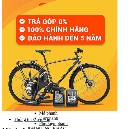
Đùi đĩa
Tay đề (chuyển số)
Gạt líp / Gạt đĩa
Xích (Sên)
Líp
Pedal (Bàn đạp)
HỆ THỐNG CHUYỂN ĐỘNG
Trục giữa
Moay ơ
Vành xe (Niềng)
Săm xe (Ruột xe)
Lốp xe (Vỏ xe)
Nan hoa (Căm)
HỆ THỐNG LÁI
Ghi đông (Tay lái)
Pô tăng
Cổ phuộc
Phuộc (Giảm xóc)
HỆ THỐNG PHANH
Bộ phanh / Cụm phanh
Tay phanh / Dây
Má phanh
Đĩa phanh
Thông tin sản phẩm
Phụ kiện phanh
PHỤ TÙNG KHÁC…