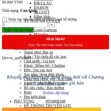
80.000
VNĐ
RIKULAU
DAHON
Tình trạng:
Còn hàng
ALCOTT
Hãng khác…
Tuýp lau vết dầu khô xe đạp Giant số lượng
XE ĐẠP NHẬT BẢN
Maruishi
Louis Garneau
Thêm vào giỏ hàng
Mypallas
Fortina
MUA NGAY
Kawamura
Giao Tận Nơi Hoặc Nhận Tại Cửa Hàng
PHỤ KIỆN
Trang phục đạp xe
Balo / Túi chứa đồ các loại
[devvn_quickbuy]
Chai nước / Gá kẹp
Khoá / Đồng hồ / Chuông
Đèn / Sạc các loại
Tay nắm / Kẹp điện thoại
Khuyến mại không áp dụng đồng thời với Chương
Chắn bùn / Bọc yên / Lót càng
trình chiết khấu giảm giá bán
Baga / Chân chống / Bơm
Bộ sửa chữa / Bảo dưỡng
Rulo
Hotline đặt hàng
Phụ kiện khác
PHỤ TÙNG
0934008188
HỆ THỐNG TRUYỀN LỰC
Group