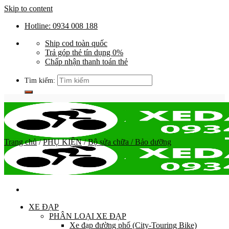
Skip to content
Hotline: 0934 008 188
Ship cod toàn quốc
Trả góp thẻ tín dụng 0%
Chấp nhận thanh toán thẻ
Tìm kiếm:
Trang chủ
/
PHỤ KIỆN
/
Bộ sửa chữa / Bảo dưỡng
XE ĐẠP
PHÂN LOẠI XE ĐẠP
Xe đạp đường phố (City-Touring Bike)