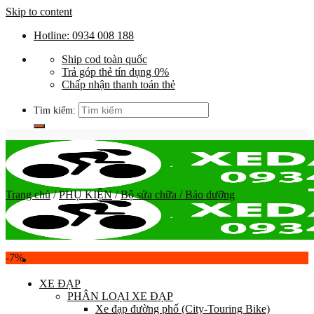
Skip to content
Hotline: 0934 008 188
Ship cod toàn quốc
Trả góp thẻ tín dụng 0%
Chấp nhận thanh toán thẻ
Tìm kiếm:
Trang chủ
/
PHỤ KIỆN
/
Bộ sửa chữa / Bảo dưỡng
-7%
XE ĐẠP
PHÂN LOẠI XE ĐẠP
Xe đạp đường phố (City-Touring Bike)