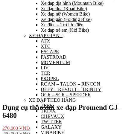
Xe đạp địa hình (Mountain Bike)
Xe đạp đua (Road Bike)
Xe đạp nữ (Women Bike)
Xe đạp gấp (Folding Bike)
Xe điện – Trợ lực điện
Xe đạp trẻ em (Kid Bike)
XE ĐẠP GIANT
ATX
XTC
ESCAPE
FASTROAD
MOMENTUM
LIV
TCR
PROPEL
ROAM – TALON – RINCON
DEFY – REVOLT – TRINITY
OCR – SCR – SPEEDER
XE ĐẠP THEO HÃNG
TREK
Dụng cụ tháo đùi xe đạp Promend GJ-
TRINX
6480
CHEVAUX
TWITTER
GALAXY
270.000
VNĐ
VINABIKE
290.000
VNĐ