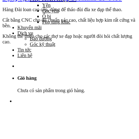
Yên
Hàng Đài loan cao cấp, dùng để tháo đùi đĩa xe đạp thể thao.
Cọc yên
Ổ bi
Cắt bằng CNC cho độ chuẩn xác cao, chất liệu hợp kim rất cứng và
Phụ tùng khác
bền.
Khuyến mãi
Dịch vụ
Không thể thiếu cho các thợ xe đạp hoặc người đòi hỏi chất lượng
Bảo dưỡng
cao.
Góc kỹ thuật
Tin tức
Liên hệ
Giỏ hàng
Chưa có sản phẩm trong giỏ hàng.