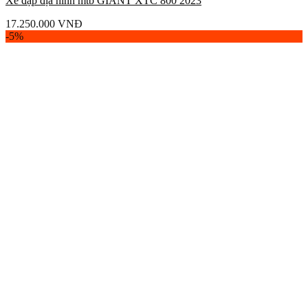
Xe đạp địa hình mtb GIANT XTC 800 2023
17.250.000
VNĐ
-5%