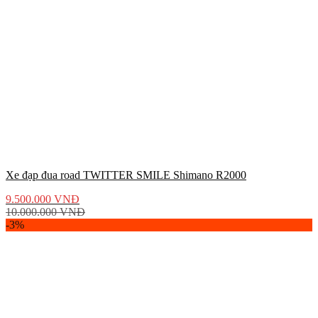
Xe đạp đua road TWITTER SMILE Shimano R2000
9.500.000
VNĐ
10.000.000
VNĐ
-3%