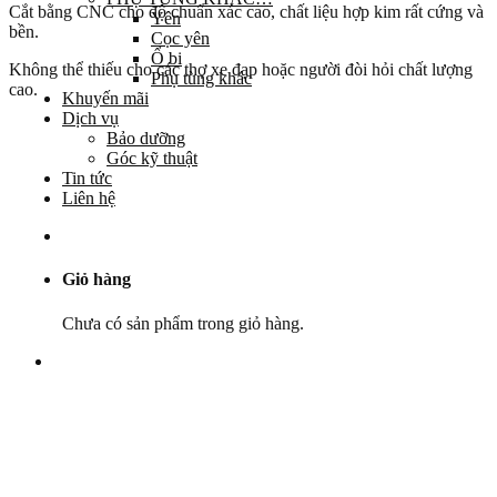
Cắt bằng CNC cho độ chuẩn xác cao, chất liệu hợp kim rất cứng và
Yên
bền.
Cọc yên
Ổ bi
Không thể thiếu cho các thợ xe đạp hoặc người đòi hỏi chất lượng
Phụ tùng khác
cao.
Khuyến mãi
Dịch vụ
Bảo dưỡng
Góc kỹ thuật
Tin tức
Liên hệ
Giỏ hàng
Chưa có sản phẩm trong giỏ hàng.