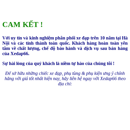
CAM KẾT !
Với uy tín và kinh nghiệm phân phối xe đạp trên 10 năm tại Hà
Nội và các tỉnh thành toàn quốc. Khách hàng hoàn toàn yên
tâm về chất lượng, chế độ bảo hành và dịch vụ sau bán hàng
của Xedap66.
Sự hài lòng của quý khách là niềm tự hào của chúng tôi !
Để sở hữu những chiếc xe đạp, phụ tùng & phụ kiện ưng ý chính
hãng với giá tốt nhất hiện nay, hãy liên hệ ngay với Xedap66 theo
địa chỉ: