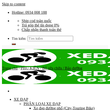
Skip to content
Hotline: 0934 008 188
Ship cod toàn quốc
Trả góp thẻ tín dụng 0%
Chấp nhận thanh toán thẻ
Tìm kiếm:
Trang chủ
/
PHỤ KIỆN
/
Bộ sửa chữa / Bảo dưỡng
XE ĐẠP
PHÂN LOẠI XE ĐẠP
Xe đạp đường phố (City-Touring Bike)