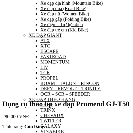
Xe đạp địa hình (Mountain Bike)
Xe đạp đua (Road Bike)
Xe đạp nữ (Women Bike)
Xe đạp gấp (Folding Bike)
Xe điện – Trợ lực điện
Xe đạp trẻ em (Kid Bike)
XE ĐẠP GIANT
ATX
XTC
ESCAPE
FASTROAD
MOMENTUM
LIV
TCR
PROPEL
ROAM – TALON – RINCON
DEFY – REVOLT – TRINITY
OCR – SCR – SPEEDER
XE ĐẠP THEO HÃNG
Dụng cụ tháo líp xe đạp Promend GJ-T50
TREK
TRINX
CHEVAUX
280.000
VNĐ
TWITTER
GALAXY
Tình trạng:
Còn hàng
VINABIKE